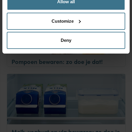
Allow all
Customize
Deny
Pompoen bewaren: zo doe je dat!
Melk, yoghurt en vla bewaren: zo doe je