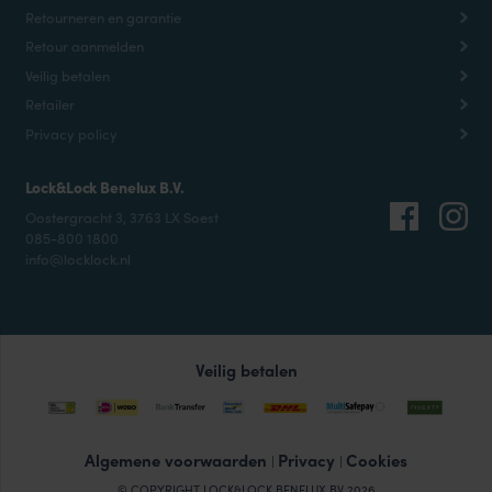
Retourneren en garantie
Retour aanmelden
Veilig betalen
Retailer
Privacy policy
Lock&Lock Benelux B.V.
Oostergracht 3, 3763 LX Soest
085-800 1800
info@locklock.nl
Veilig betalen
Algemene voorwaarden
Privacy
Cookies
|
|
© COPYRIGHT LOCK&LOCK BENELUX BV 2026