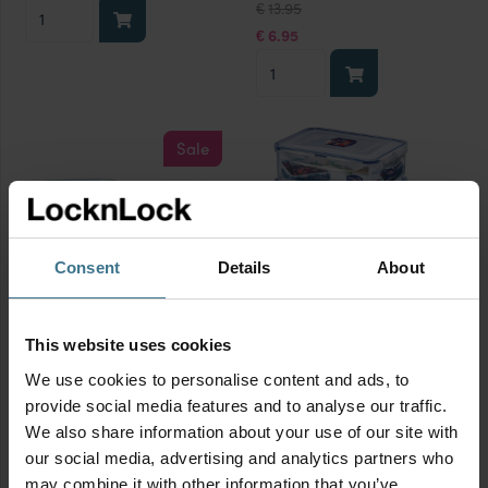
Oorspronkelijke
Huidige
Set
13.95
€
prijs
prijs
vershouddozen
was:
is:
6.95
€
€13.95.
€6.95.
8-
Stapelbare
delig
vershouddozen
in
520
fris
ml
Sale
groen
oudroze
aantal
set
3-
delig
Consent
Details
About
aantal
Set vershouddozen 6-delig
B-keus | Vershouddozen
This website uses cookies
Tritan
1600 ml set 3-delig
We use cookies to personalise content and ads, to
BPA vrij
Afmetingen:
23.2 × 16.5 × 6.9
provide social media features and to analyse our traffic.
Oorspronkelijke
Huidige
49.95
cm
€
prijs
prijs
We also share information about your use of our site with
was:
is:
19.95
BPA vrij
€
€49.95.
€19.95.
our social media, advertising and analytics partners who
17.95
Set
€
B-
may combine it with other information that you’ve