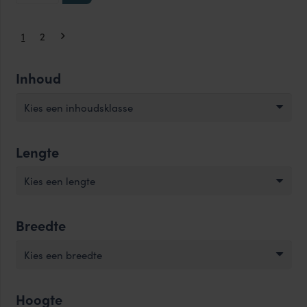
3500
ml
ml
vierkant
1
2
aantal
aantal
Inhoud
Kies een inhoudsklasse
Lengte
Kies een lengte
Breedte
Kies een breedte
Hoogte