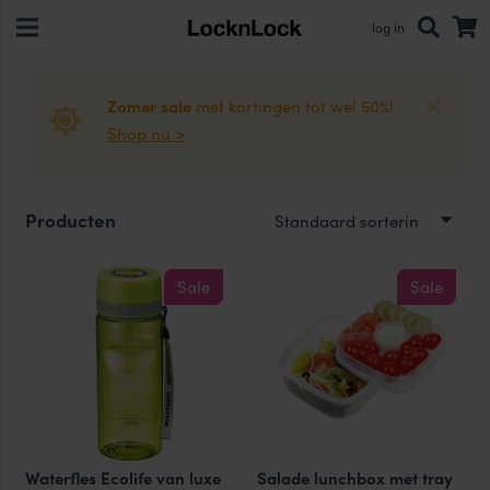
log in
Zomer sale
met kortingen tot wel 50%!
Shop nu >
Producten
Sale
Sale
Waterfles Ecolife van luxe
Salade lunchbox met tray