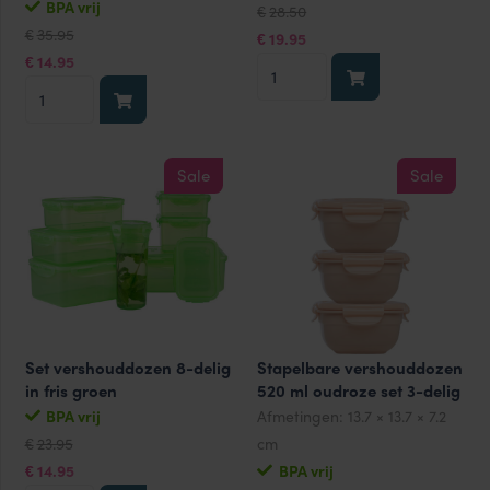
Oorspronkelijke
Huidige
BPA vrij
28.50
€
prijs
prijs
Oorspronkelijke
Huidige
35.95
€
was:
is:
19.95
€
prijs
prijs
€28.50.
€19.95.
was:
is:
14.95
Set
€
€35.95.
€14.95.
Vershouddozen
vershouddozen
voordeelset
8-
paarse
delig
deksel
gekleurde
Sale
Sale
6-
deksel
delig
aantal
aantal
Set vershouddozen 8-delig
Stapelbare vershouddozen
in fris groen
520 ml oudroze set 3-delig
BPA vrij
Afmetingen:
13.7 × 13.7 × 7.2
Oorspronkelijke
Huidige
23.95
cm
€
prijs
prijs
was:
is:
14.95
BPA vrij
€
€23.95.
€14.95.