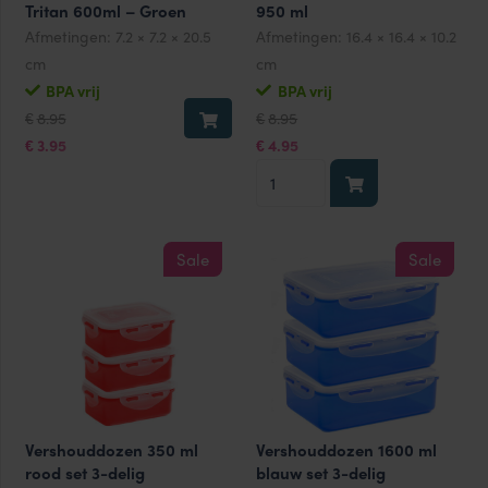
Tritan 600ml – Groen
950 ml
Afmetingen:
7.2 × 7.2 × 20.5
Afmetingen:
16.4 × 16.4 × 10.2
cm
cm
BPA vrij
BPA vrij
Oorspronkelijke
Huidige
Oorspronkelijke
Huidige
8.95
8.95
€
€
prijs
prijs
prijs
prijs
was:
is:
was:
is:
3.95
4.95
€
€
€8.95.
€3.95.
€8.95.
€4.95.
Salade
lunchbox
met
tray
Sale
Sale
950
ml
aantal
Vershouddozen 350 ml
Vershouddozen 1600 ml
rood set 3-delig
blauw set 3-delig