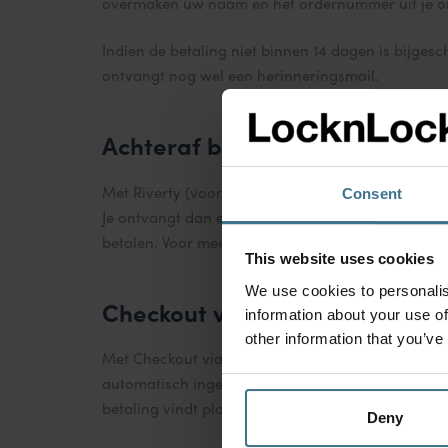
overmaken uw naam en het ordernummer uit je or
Indien de betaling niet binnen 14 dagen is bijges
ontvangt nog wel een herinneringsmail.
Achteraf betalen (extra koste
Met Riverty (voorheen AfterPay) kun je achteraf b
Consent
Je ontvangt dan een betaaloverzicht van Riverty. M
betalen. Voor meer informatie, sturen wij je door
This website uses cookies
We use cookies to personalis
Checkout via bol
information about your use of
other information that you’ve
Met Checkout via bol reken je veilig en vertrouw
automatisch ingeladen, zodat je snel kunt afrekene
betaling vindt plaats in de beveiligde omgeving v
Deny