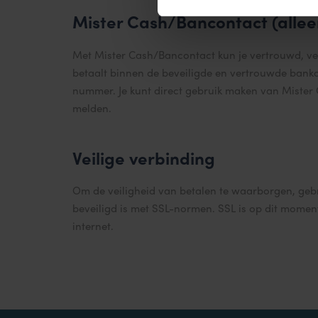
Mister Cash/Bancontact (allee
Met Mister Cash/Bancontact kun je vertrouwd, vei
betaalt binnen de beveiligde en vertrouwde ban
nummer. Je kunt direct gebruik maken van Mister 
melden.
Veilige verbinding
Om de veiligheid van betalen te waarborgen, geb
beveiligd is met SSL-normen. SSL is op dit moment
internet.