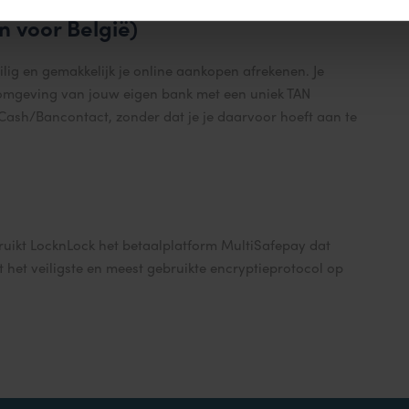
n voor België)
lig en gemakkelijk je online aankopen afrekenen. Je
komgeving van jouw eigen bank met een uniek TAN
Cash/Bancontact, zonder dat je je daarvoor hoeft aan te
ruikt LocknLock het betaalplatform MultiSafepay dat
 het veiligste en meest gebruikte encryptieprotocol op