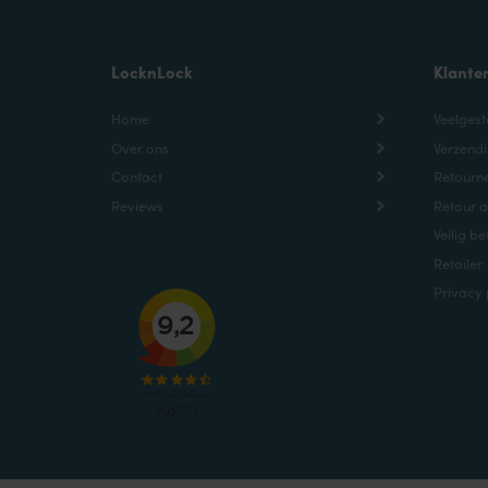
LocknLock
Klante
Home
Veelgest
Over ons
Verzendi
Contact
Retourne
Reviews
Retour 
Veilig be
Retailer
Privacy 