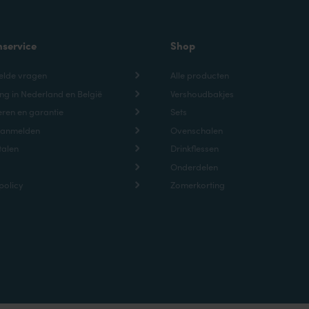
nservice
Shop
elde vragen
Alle producten
ng in Nederland en België
Vershoudbakjes
ren en garantie
Sets
aanmelden
Ovenschalen
talen
Drinkflessen
Onderdelen
policy
Zomerkorting