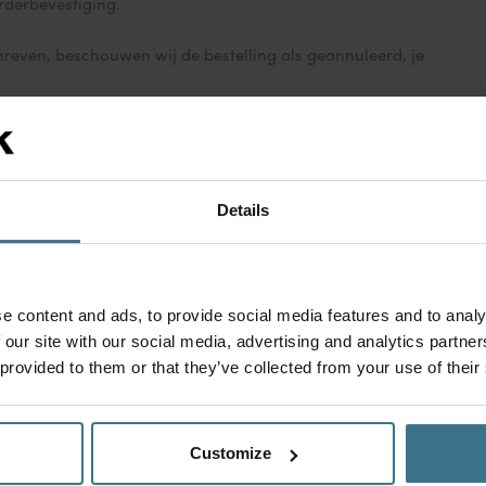
derbevestiging.
chreven, beschouwen wij de bestelling als geannuleerd, je
n bedragen €1,99)
etalen, nadat je je bestelling in ontvangst hebt genomen.
Details
et de Riverty App kun je dit betaaloverzicht bekijken en
 naar
Riverty
.
e content and ads, to provide social media features and to analy
 our site with our social media, advertising and analytics partn
 provided to them or that they’ve collected from your use of their
d af via je eigen bol.com-account. Je gegevens worden
n. Je kunt kiezen uit
achteraf betalen
of
iDEAL |
Wero
. De
an bol.com.
Customize