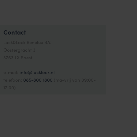
Contact
Lock&Lock Benelux B.V.:
Oostergracht 3
3763 LX Soest
e-mail:
info@locklock.nl
telefoon:
085-800 1800
(ma-vrij van 09:00-
17:00)