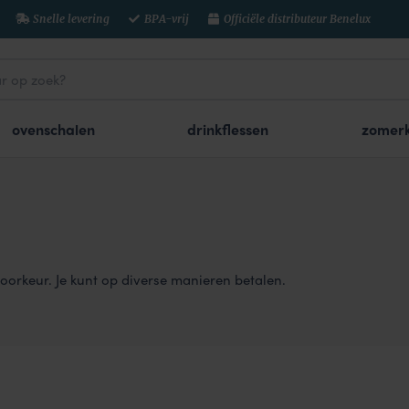
Snelle levering
BPA-vrij
Officiële distributeur Benelux
ovenschalen
drinkflessen
zomerk
 voorkeur. Je kunt op diverse manieren betalen.