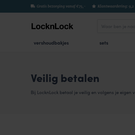
Gratis bezorging vanaf €75,-
Klantwaardering: 9,2
vershoudbakjes
sets
Veilig betalen
Bij LocknLock betaal je veilig en volgens je eigen