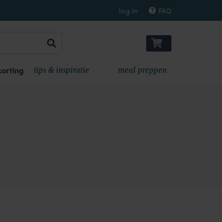
log in
FAQ
orting
tips & inspiratie
meal preppen