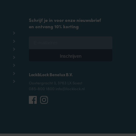
Schrijf je in voor onze nieuwsbrief
en ontvang 10% korting
Lock&Lock Benelux B.V.
Oostergracht 3, 3763 LX Soest
085-800 1800 info@locklock.nl