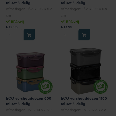
ml set 3-delig
ml set 3-delig
Afmetingen:
13.8 × 10.2 × 5.2
Afmetingen:
13.8 × 10.2 × 6.8
cm
cm
BPA vrij
BPA vrij
12.95
13.95
€
€
ECO
ECO
vershouddozen
vershouddozen
350
470
ml
ml
set
set
3-
3-
delig
delig
aantal
aantal
ECO vershouddozen 600
ECO vershouddozen 1100
ml set 3-delig
ml set 3-delig
Afmetingen:
15.1 × 10.8 × 6.9
Afmetingen:
18.1 × 12.8 × 8.8