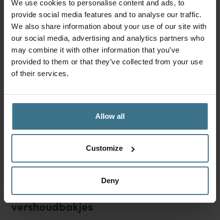
Materiaal
We use cookies to personalise content and ads, to
provide social media features and to analyse our traffic.
Kies een materiaal
We also share information about your use of our site with
our social media, advertising and analytics partners who
may combine it with other information that you’ve
Kenmerken
provided to them or that they’ve collected from your use
of their services.
Kies een kenmerk
Kleur
Allow all
Kies een kleur
Customize
Deny
Veelgestelde vragen over de ECO
vershoudbakjes