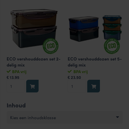
ml
mix
set
klein
3-
aantal
delig
aantal
ECO vershouddozen set 2-
ECO vershouddozen set 5-
delig mix
delig mix
BPA vrij
BPA vrij
13.95
23.50
€
€
ECO
ECO
vershouddozen
vershouddozen
set
set
Inhoud
2-
5-
delig
delig
Kies een inhoudsklasse
mix
mix
aantal
aantal