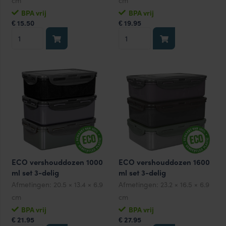
cm
cm
BPA vrij
BPA vrij
15.50
19.95
€
€
ECO
ECO
vershouddozen
vershouddozen
600
1100
ml
ml
set
set
3-
3-
delig
delig
aantal
aantal
ECO vershouddozen 1000
ECO vershouddozen 1600
ml set 3-delig
ml set 3-delig
Afmetingen:
20.5 × 13.4 × 6.9
Afmetingen:
23.2 × 16.5 × 6.9
cm
cm
BPA vrij
BPA vrij
21.95
27.95
€
€