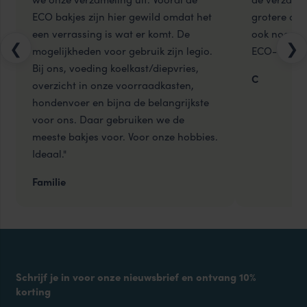
ECO bakjes zijn hier gewild omdat het
grotere doze
een verrassing is wat er komt. De
ook nog leu
❮
❯
mogelijkheden voor gebruik zijn legio.
ECO-doosje
Bij ons, voeding koelkast/diepvries,
C
overzicht in onze voorraadkasten,
hondenvoer en bijna de belangrijkste
voor ons. Daar gebruiken we de
meeste bakjes voor. Voor onze hobbies.
Ideaal."
Familie
Schrijf je in voor onze nieuwsbrief en ontvang 10%
korting