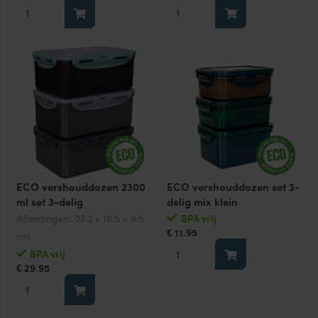
ECO
ECO
vershouddozen
vershouddozen
1000
1600
ml
ml
set
set
3-
3-
delig
delig
aantal
aantal
ECO vershouddozen 2300
ECO vershouddozen set 3-
ml set 3-delig
delig mix klein
Afmetingen:
23.2 × 16.5 × 9.5
BPA vrij
11.95
€
cm
ECO
BPA vrij
vershouddozen
29.95
€
ECO
set
vershouddozen
3-
2300
delig