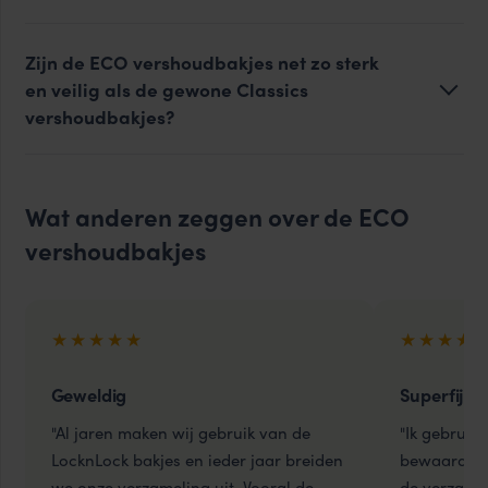
Zijn de ECO vershoudbakjes net zo sterk
en veilig als de gewone Classics
vershoudbakjes?
Wat anderen zeggen over de ECO
vershoudbakjes
★★★★★
★★★★
Geweldig
Superfijne
"Al jaren maken wij gebruik van de
"Ik gebruik
LocknLock bakjes en ieder jaar breiden
bewaardoze
we onze verzameling uit. Vooral de
de verzamel