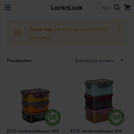
log in
Zomer sale
met kortingen tot wel 50%!
Shop nu >
Producten
ECO vershouddozen 350
ECO vershouddozen 470