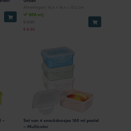
arant
Groen
Afmetingen:
16.4 × 16.4 × 10.2 cm
BPA vrij
Oorspronkelijke
Huidige
9.95
€
prijs
prijs
was:
is:
6.50
€
€9.95.
€6.50.
l –
Set van 4 snackdoosjes 180 ml pastel
– Multicolor