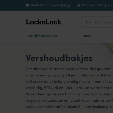
Gratis bezorging vanaf €75,-
Klantwaardering: 9,2
vershoudbakjes
sets
Vershoudbakjes
Het uitgebreide assortiment vershoudbakjes van L
situatie een oplossing. Of je nu leftovers wilt bewa
wilt creëeren of je lunch veilig mee wilt nemen: 
veelzijdig, BPA-vrij en 100% lucht- en waterdicht 
Bovendien zijn ze geschikt voor magnetron, diepv
in gebruik, duurzaam en ideaal voor thuis, onder
welke vorm of maat het beste bij jouw keuken past