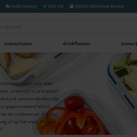
Snelle levering
BPA-vrij
Officiële distributeur Benelux
ovenschalen
drinkflessen
zomerk
ocknLock biedt voor elke
ren, overzicht in je koelkast
LocknLock vershoudbakjes zijn
dus gegarandeerd lekvrij.
ries én vaatwasser. Handig
weg of op het werk. Ontdek
!