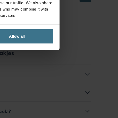
7.95
€
se our traffic. We also share
ers who may combine it with
 services.
Allow all
akjes
aakt?