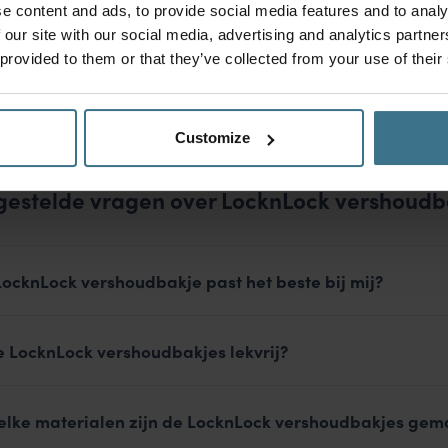
14.95
€
e content and ads, to provide social media features and to analy
 our site with our social media, advertising and analytics partn
1
2
3
4
…
15
 provided to them or that they’ve collected from your use of their
Customize
gestelde vragen over LocknLock vershoudb
LocknLock vershoudbakje past het beste bij mij?
e LocknLock vershoudbakjes lekvrij?
elke materialen zijn de LocknLock vershoudbakjes gem