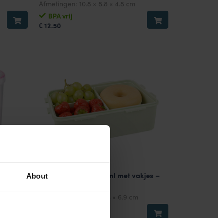
Afmetingen:
10.8 × 8.8 × 4.8 cm
BPA vrij
12.50
€
set 2-
Vershouddoos 1000 ml met vakjes –
About
Groen
Afmetingen:
20.5 × 13.4 × 6.9 cm
BPA vrij