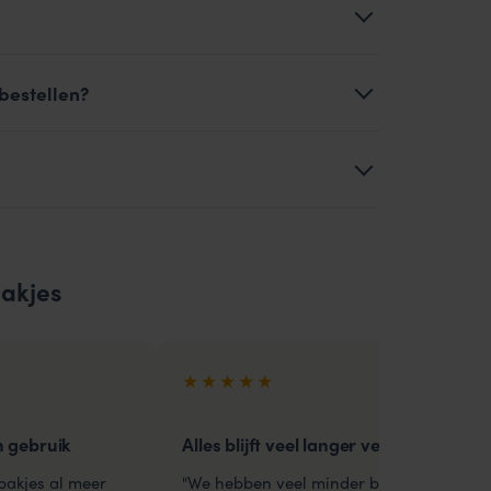
bestellen?
akjes
★★★★★
n gebruik
Alles blijft veel langer vers!
bakjes al meer
"We hebben veel minder bederf van