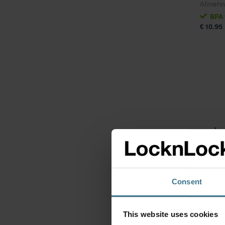
Afmeti
BPA 
10.95
€
Therm
Consent
met gr
Afmeti
This website uses cookies
BPA 