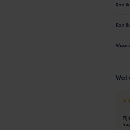
Kan i
Kan i
Waaro
Wat 
★
Fij
hog