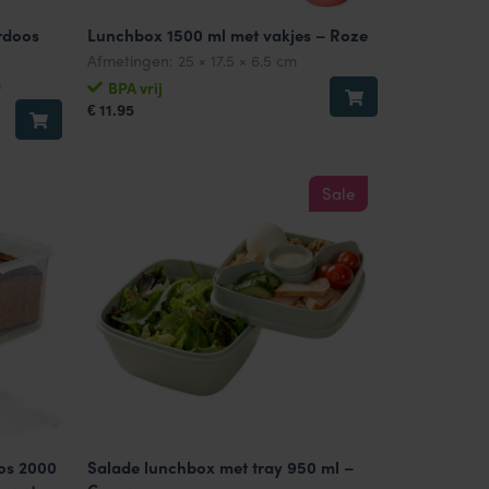
rdoos
Lunchbox 1500 ml met vakjes – Roze
Afmetingen:
25 × 17.5 × 6.5 cm
m
BPA vrij
11.95
€
Sale
os 2000
Salade lunchbox met tray 950 ml –