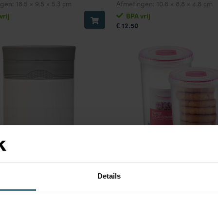
ngen:
18.5 × 9.5 × 5.3 cm
Afmetingen:
10.8 × 8.8 × 4.8 cm
vrij
BPA vrij
12.50
€
os lunchbox HOT&COOL 500ml
Twist vershouddozen 1900 ml 
Details
avering – Wit
delig – Transparant
ngen:
9.5 × 9.5 × 15.8 cm
Afmetingen:
12.7 × 12.7 × 20.4 cm
vrij
BPA vrij