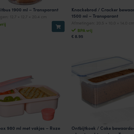
itbus 1900 ml – Transparant
Knackebrod / Cracker bewaa
1500 ml – Transparant
ngen:
12.7 × 12.7 × 20.4 cm
Afmetingen:
20.5 × 10.0 × 14.0 c
vrij
BPA vrij
8.95
€
ox 980 ml met vakjes – Roze
Ontbijtkoek / Cake bewaardo