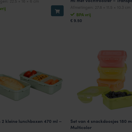
ml met vochtrooster – Transp
ngen:
22.5 × 16 × 6 cm
Afmetingen:
27.8 × 11.5 × 10.3 cm
vrij
BPA vrij
9.50
€
n 2 kleine lunchboxen 470 ml –
Set van 4 snackdoosjes 180 m
Multicolor