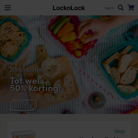
log in
Zomerkorting
Tot wel
50% korting!
Shop
Shop