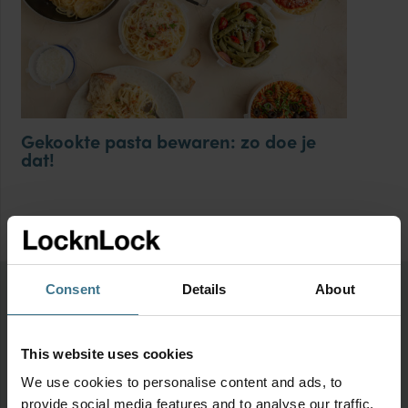
Gekookte pasta bewaren: zo doe je
Ka
dat!
Consent
Details
About
This website uses cookies
We use cookies to personalise content and ads, to
Bewaren & Meenemen & Organiseren
provide social media features and to analyse our traffic.