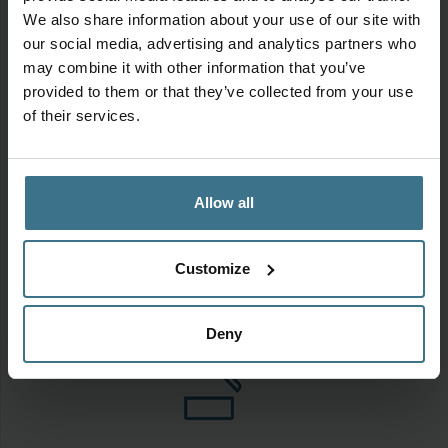
De producten van LocknLock maken je dagelijks
We also share information about your use of our site with
leven makkelijker!
our social media, advertising and analytics partners who
Wereldwijd kiezen consumenten voor de
may combine it with other information that you’ve
betrouwbare sluiting, de duurzaamheid, het design
provided to them or that they’ve collected from your use
en het gemak van LocknLock.
of their services.
‘Een uitkomst voor iedereen met een druk leven’
Allow all
Customize
100% lucht- en waterdicht
Deny