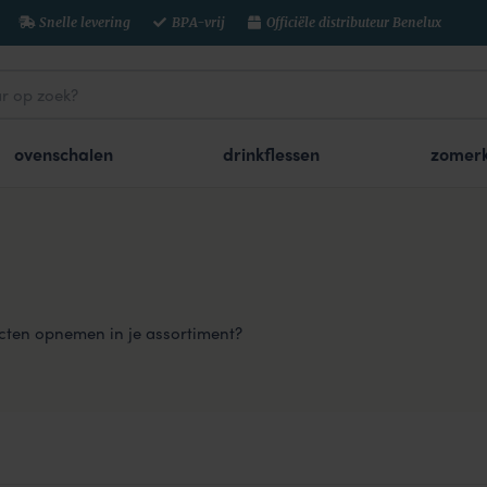
Snelle levering
BPA-vrij
Officiële distributeur Benelux
ovenschalen
drinkflessen
zomerk
ucten opnemen in je assortiment?