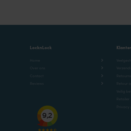
LocknLock
Klante
Home
Veelgest
Over ons
Verzendi
Contact
Retourne
Reviews
Retour 
Veilig be
Retailer
Privacy 