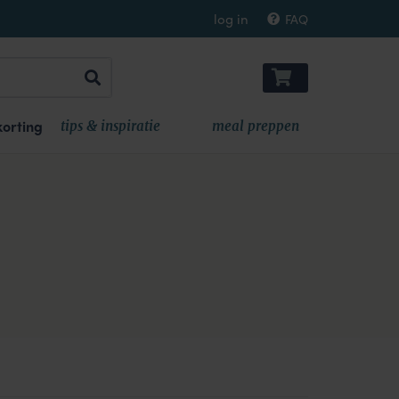
log in
FAQ
orting
tips & inspiratie
meal preppen