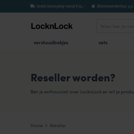
Gratis bezorging vanaf €75,-
Klantwaardering: 9,2
vershoudbakjes
sets
Reseller worden?
Ben je enthousiast over LocknLock en wil je prod
Home
Retailer