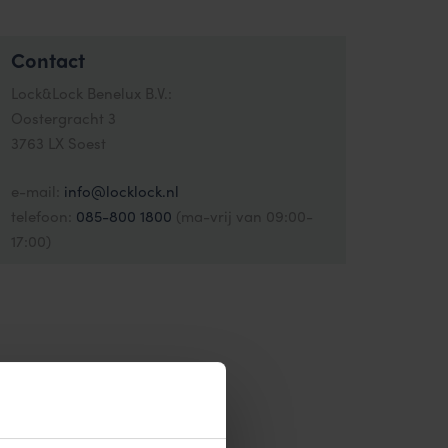
Contact
Lock&Lock Benelux B.V.:
Oostergracht 3
3763 LX Soest
e-mail:
info@locklock.nl
telefoon:
085-800 1800
(ma-vrij van 09:00-
17:00)