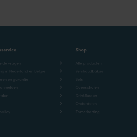
nservice
Shop
elde vragen
Alle producten
ng in Nederland en België
Vershoudbakjes
ren en garantie
Sets
aanmelden
Ovenschalen
talen
Drinkflessen
Onderdelen
policy
Zomerkorting