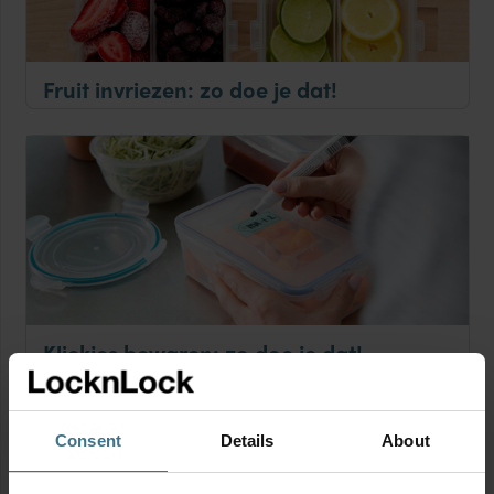
Fruit invriezen: zo doe je dat!
Kliekjes bewaren: zo doe je dat!
Consent
Details
About