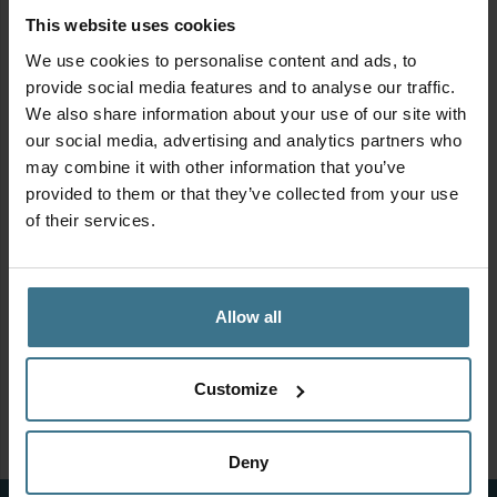
This website uses cookies
We use cookies to personalise content and ads, to
provide social media features and to analyse our traffic.
We also share information about your use of our site with
Groente invriezen? alles over
blancheren en bevriezen!
our social media, advertising and analytics partners who
may combine it with other information that you’ve
provided to them or that they’ve collected from your use
of their services.
Allow all
Customize
Eten invriezen: onze tips en tricks
Deny