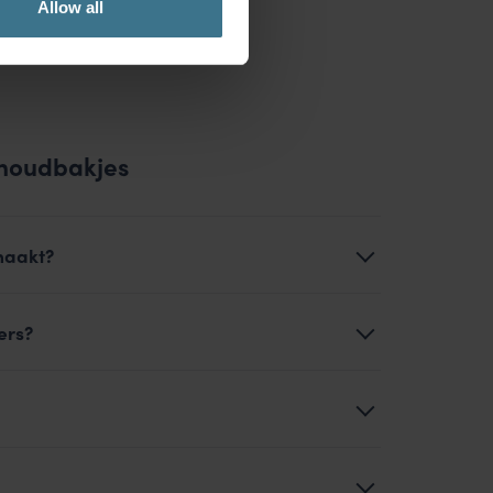
Allow all
shoudbakjes
maakt?
ers?