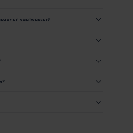
riezer en vaatwasser?
?
n?