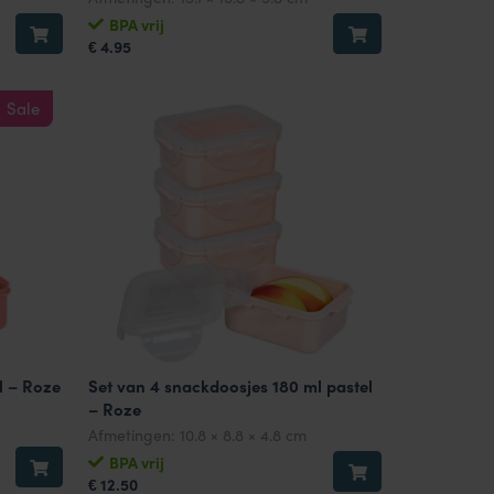
BPA vrij
4.95
€
Sale
l – Roze
Set van 4 snackdoosjes 180 ml pastel
– Roze
Afmetingen:
10.8 × 8.8 × 4.8 cm
BPA vrij
12.50
€