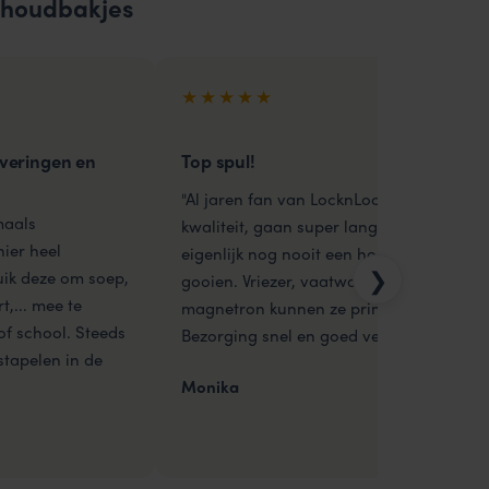
rshoudbakjes
★★★★★
everingen en
Top spul!
"Al jaren fan van LocknLock. Top
maals
kwaliteit, gaan super lang mee,
ier heel
eigenlijk nog nooit een hoeven weg te
❯
uik deze om soep,
gooien. Vriezer, vaatwasser,
t,... mee te
magnetron kunnen ze prima aan.
f school. Steeds
Bezorging snel en goed verpakt."
 stapelen in de
Monika