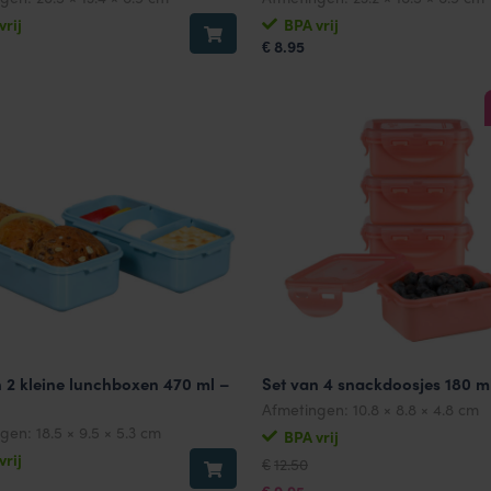
vrij
BPA vrij
8.95
€
n 2 kleine lunchboxen 470 ml –
Set van 4 snackdoosjes 180 m
Afmetingen:
10.8 × 8.8 × 4.8 cm
ngen:
18.5 × 9.5 × 5.3 cm
BPA vrij
Oorspronkelijke
Huidige
vrij
12.50
€
prijs
prijs
was:
is:
9.95