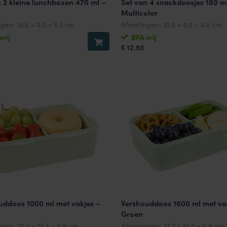
n 2 kleine lunchboxen 470 ml –
Set van 4 snackdoosjes 180 m
Multicolor
ngen:
18.5 × 9.5 × 5.3 cm
Afmetingen:
10.8 × 8.8 × 4.8 cm
vrij
BPA vrij
12.50
€
uddoos 1000 ml met vakjes –
Vershouddoos 1600 ml met va
Groen
ngen:
20.5 × 13.4 × 6.9 cm
Afmetingen:
23.2 × 16.5 × 6.9 cm