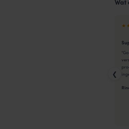
Wat 
★
Su
"Go
ver
pro
❮
ing
Rin