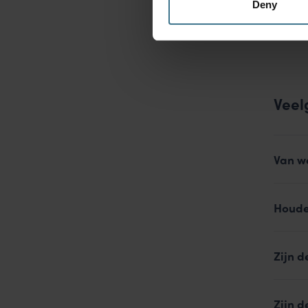
Deny
Veel
Van w
Houde
Zijn d
Zijn d