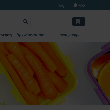
log in
FAQ
orting
tips & inspiratie
meal preppen