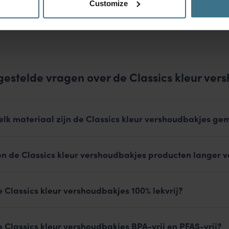
1
2
3
Customize
gestelde vragen over de Classics kleur ver
elk materiaal zijn de Classics kleur vershoudbakjes ge
n de Classics kleur vershoudbakjes producten langer v
e Classics kleur vershoudbakjes 100% lekvrij?
e Classics kleur vershoudbakjes BPA-vrij en PFAS-vrij?