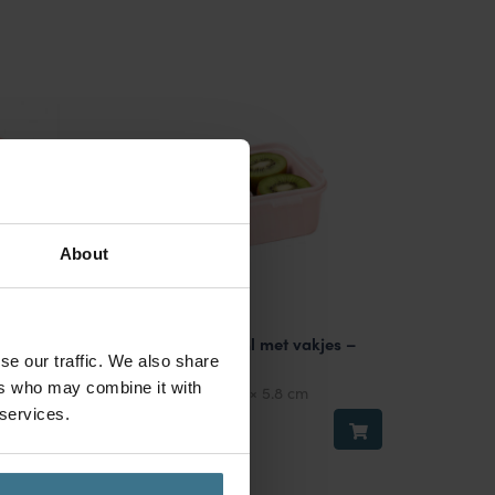
About
kjes –
Vershouddoos 460 ml met vakjes –
se our traffic. We also share
Roze
ers who may combine it with
Afmetingen:
15.1 × 10.8 × 5.8 cm
 services.
BPA vrij
4.95
€