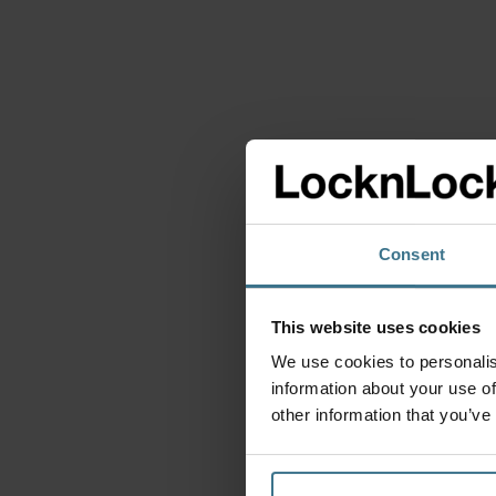
Consent
This website uses cookies
Versho
We use cookies to personalis
Roze
information about your use of
Afmeti
other information that you’ve
BPA 
7.95
€