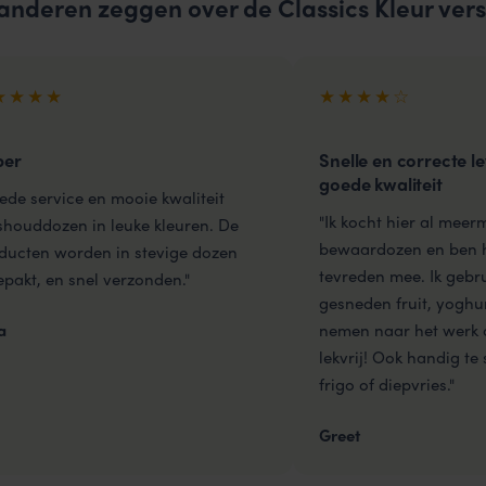
anderen zeggen over de Classics Kleur ve
★★★★
★★★★☆
per
Snelle en correcte l
goede kwaliteit
ede service en mooie kwaliteit
"Ik kocht hier al meer
shouddozen in leuke kleuren. De
bewaardozen en ben h
ducten worden in stevige dozen
tevreden mee. Ik gebr
epakt, en snel verzonden."
gesneden fruit, yoghur
nemen naar het werk o
a
lekvrij! Ook handig te
frigo of diepvries."
Greet