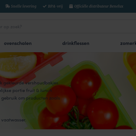
Snelle levering
BPA-vrij
Officiële distributeur Benelux
ovenschalen
drinkflessen
zomerk
ijk gekleurde vershoudbakjes.
ijkse portie fruit & lunch
 gebruik om producten zoals
n vaatwasser.