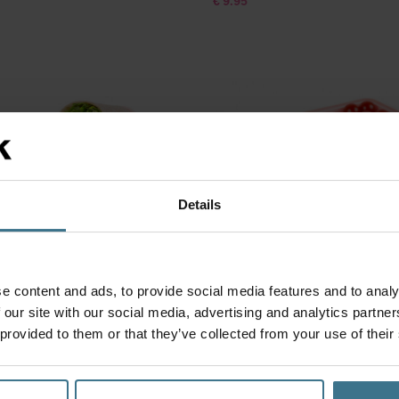
€
€12.50.
€9.95.
Details
uddoos 1000 ml met vakjes –
Vershouddoos 1600 ml met va
e content and ads, to provide social media features and to analy
Roze
 our site with our social media, advertising and analytics partn
ngen:
20.5 × 13.4 × 6.9 cm
Afmetingen:
23.2 × 16.5 × 6.9 cm
 provided to them or that they’ve collected from your use of their
vrij
BPA vrij
8.95
€