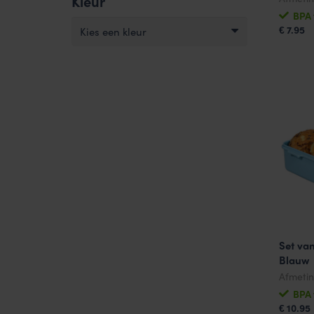
Kleur
BPA 
7.95
Kies een kleur
€
Set va
Blauw
Afmeti
BPA 
10.95
€