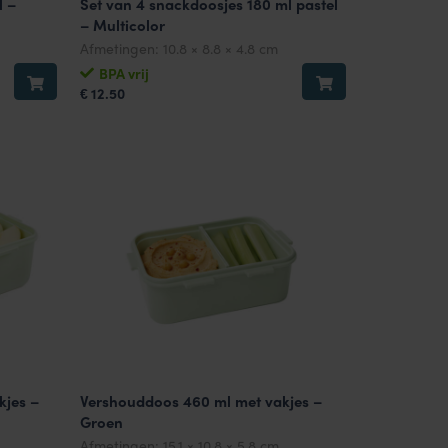
l –
Set van 4 snackdoosjes 180 ml pastel
– Multicolor
Afmetingen:
10.8 × 8.8 × 4.8 cm
BPA vrij
12.50
€
kjes –
Vershouddoos 460 ml met vakjes –
Groen
Afmetingen:
15.1 × 10.8 × 5.8 cm