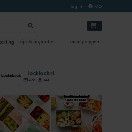
log in
FAQ
orting
tips & inspiratie
meal preppen
locklocknl
428
944
locklocknl
locklocknl
Aug 18
Aug 14