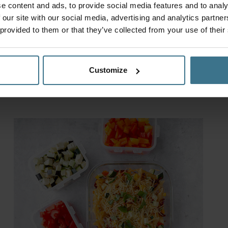
e content and ads, to provide social media features and to analy
ak er deze heerlijke tomaten-groentetaartjes van! Dit
 our site with our social media, advertising and analytics partn
 een smakelijke en makkelijke maaltijd. Voeg je restje
 provided to them or that they’ve collected from your use of their
en met wat tomaatjes, en je hebt in een handomdraai een
Customize