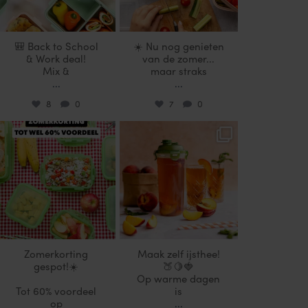
🎒 Back to School
☀️ Nu nog genieten
& Work deal!
van de zomer...
Mix &
maar straks
...
...
8
0
7
0
locklocknl
locklocknl
Jul 25
Jul 17
Zomerkorting
Maak zelf ijsthee!
gespot!☀️
🍑🍋🍓
Op warme dagen
Tot 60% voordeel
is
op
...