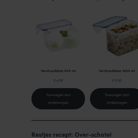
Vershouddoos 600 ml
Vershouddoos 1000 ml
4.50
5.50
€
€
Toevoegen aan
Toevoegen aan
winkelwagen
winkelwagen
Restjes recept: Over-schotel