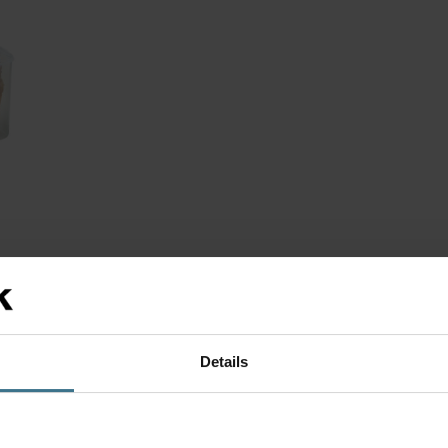
Details
jes