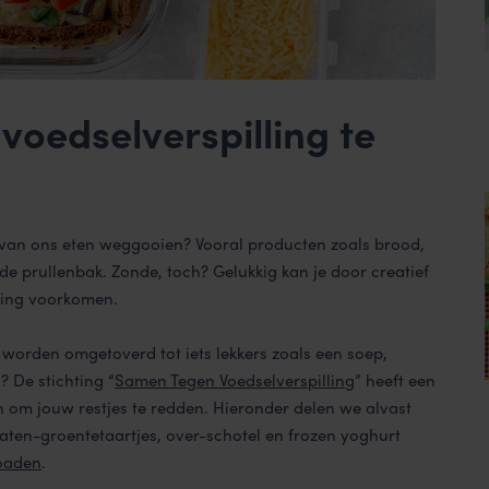
voedselverspilling te
t van ons eten weggooien? Vooral producten zoals brood,
de prullenbak. Zonde, toch? Gelukkig kan je door creatief
ling voorkomen.
k worden omgetoverd tot iets lekkers zoals een soep,
? De stichting “
Samen Tegen Voedselverspilling
” heeft een
n om jouw restjes te redden. Hieronder delen we alvast
aten-groentetaartjes
,
over-schotel
en
frozen yoghurt
loaden
.