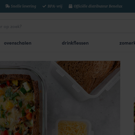
Snelle levering
BPA-vrij
Officiële distributeur Benelux
ovenschalen
drinkflessen
zomerk