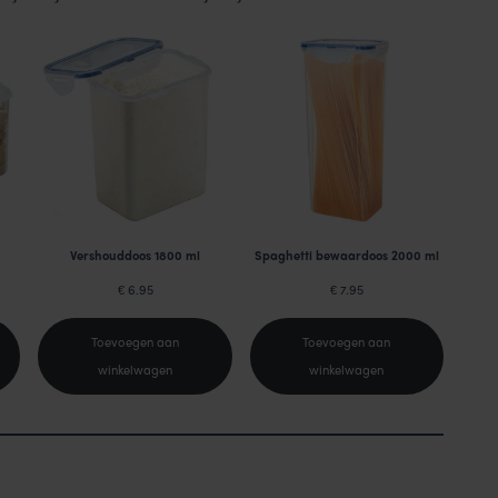
Vershouddoos 1800 ml
Spaghetti bewaardoos 2000 ml
6.95
7.95
€
€
Toevoegen aan
Toevoegen aan
winkelwagen
winkelwagen