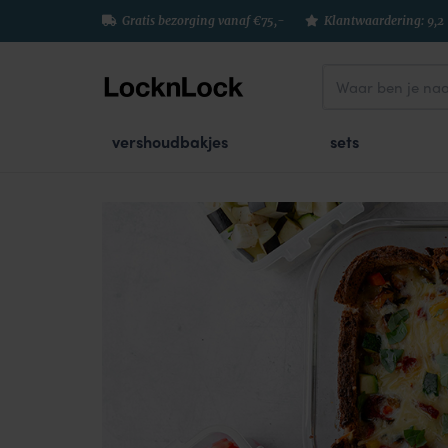
Gratis bezorging vanaf €75,-
Klantwaardering: 9,2
vershoudbakjes
sets