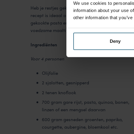
We use cookies to personalis
Heb je restjes gekookte rijst, pasta etc. over? Ma
information about your use of
recept is ideaal om al je restjes te combineren tot
other information that you’ve
gekookte pasta en overgebleven groente toe, sam
voedzame maaltijd zonder verspilling.
Deny
Ingrediënten
Voor 4 personen
Olijfolie
2 sjalotten, gesnipperd
2 tenen knoflook
700 gram gare rijst, pasta, quinoa, bonen,
linzen of een mengsel daarvan
600 gram gesneden groenten, paprika,
courgette, aubergine, bloemkool etc.