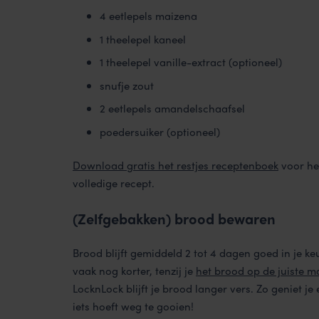
4 eetlepels maizena
1 theelepel kaneel
1 theelepel vanille-extract (optioneel)
snufje zout
2 eetlepels amandelschaafsel
poedersuiker (optioneel)
Download gratis het restjes receptenboek
voor he
volledige recept.
(Zelfgebakken) brood bewaren
Brood blijft gemiddeld 2 tot 4 dagen goed in je k
vaak nog korter, tenzij je
het brood op de juiste 
LocknLock blijft je brood langer vers. Zo geniet je
iets hoeft weg te gooien!