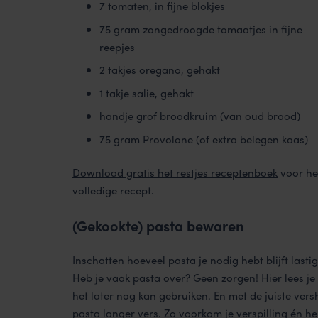
7 tomaten, in fijne blokjes
75 gram zongedroogde tomaatjes in fijne
reepjes
2 takjes oregano, gehakt
1 takje salie, gehakt
handje grof broodkruim (van oud brood)
75 gram Provolone (of extra belegen kaas)
Download gratis het restjes receptenboek
voor he
volledige recept.
(Gekookte) pasta bewaren
Inschatten hoeveel pasta je nodig hebt blijft lasti
Heb je vaak pasta over? Geen zorgen! Hier lees je
het later nog kan gebruiken. En met de juiste ver
pasta langer vers. Zo voorkom je verspilling én heb