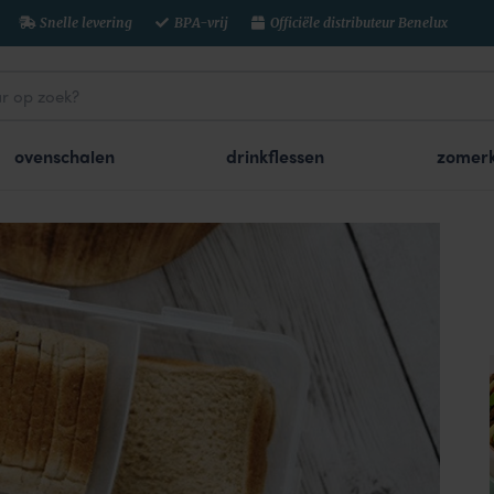
Snelle levering
BPA-vrij
Officiële distributeur Benelux
ovenschalen
drinkflessen
zomerk