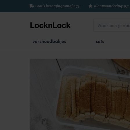
Gratis bezorging vanaf €75,-
Klantwaardering: 9,2
vershoudbakjes
sets