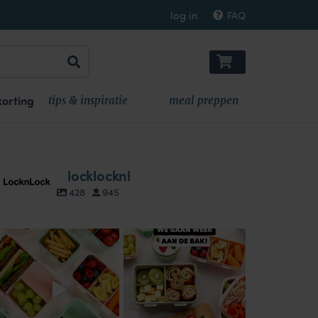
log in
FAQ
orting
tips & inspiratie
meal preppen
locklocknl
428
945
locklocknl
locklocknl
Aug 18
Aug 14