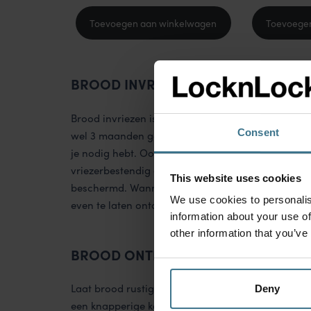
Toevoegen aan winkelwagen
Toevoege
BROOD INVRIEZEN
Brood invriezen is de beste manier om de versheid
Consent
wel 3 maanden goed. Snijd het brood vooraf in pla
je nodig hebt. Ook hier komt de
brood bewaardoo
vriezerbestendig en dankzij de 100% lucht- en water
This website uses cookies
beschermd. Wanneer je zin hebt in een sneetje broo
We use cookies to personalis
even te laten ontdooien, of direct in de broodroos
information about your use of
other information that you’ve
BROOD ONTDOOIEN
Laat brood rustig ontdooien op kamertemperatuur
Deny
een knapperige korst.