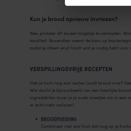
Kun je brood opnieuw invriezen?
Nee, probeer dit zoveel mogelijk te vermijden. Wa
kwaliteit. Bovendien neemt de kans op bacteriegroei
zodat je alleen eruit haalt wat je nodig hebt voor 
VERSPILLINGSVRIJE RECEPTEN
Heb je toch nog wat restjes (oud) brood over? Gee
Wat dacht je bijvoorbeeld van een heerlijke broo
ingrediënten tover je je oude sneetjes om in een 
er echt niets verloren!
BROODPUDDING
Combineer met wat fruit dat nog op je fruitsch