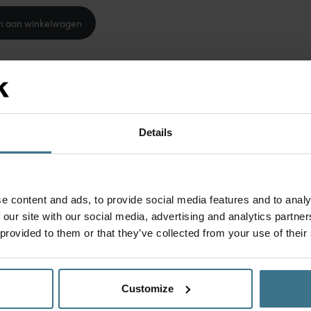
n aan winkelwagen
 wekenlang te garanderen. In de vriezer blijft brood tot
Details
kken, zodat je eenvoudig alleen de porties eruit haalt die
s
van LocknLock weer goed van pas. De bewaardoos is
dichte afsluiting blijft je brood in de vriezer optimaal
d, hoef je het alleen maar uit de vriezer te halen en
e content and ads, to provide social media features and to analy
ter te stoppen voor een heerlijk krokante toast!
 our site with our social media, advertising and analytics partn
 provided to them or that they’ve collected from your use of their
 of doe een bevroren snee direct in de broodrooster voor
Customize