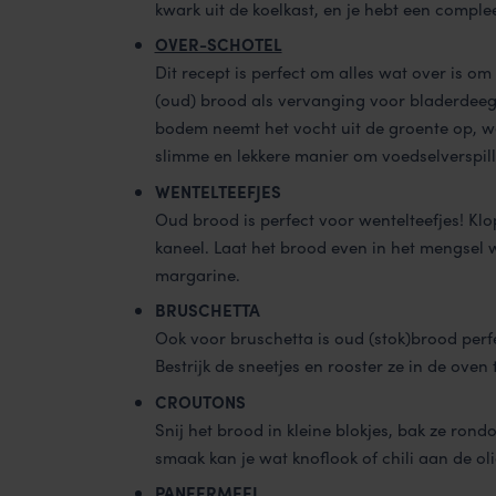
kwark uit de koelkast, en je hebt een compleet
OVER-SCHOTEL
Dit recept is perfect om alles wat over is o
(oud) brood als vervanging voor bladerdeeg
bodem neemt het vocht uit de groente op, w
slimme en lekkere manier om voedselverspil
WENTELTEEFJES
Oud brood is perfect voor wentelteefjes! Klop
kaneel. Laat het brood even in het mengsel
margarine.
BRUSCHETTA
Ook voor bruschetta is oud (stok)brood perfe
Bestrijk de sneetjes en rooster ze in de oven 
CROUTONS
Snij het brood in kleine blokjes, bak ze rondo
smaak kan je wat knoflook of chili aan de ol
PANEERMEEL