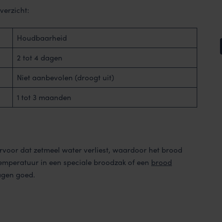
verzicht:
Houdbaarheid
2 tot 4 dagen
Niet aanbevolen (droogt uit)
1 tot 3 maanden
ervoor dat zetmeel water verliest, waardoor het brood
emperatuur in een speciale broodzak of een
brood
dagen goed.