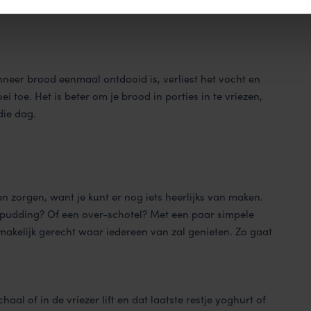
nneer brood eenmaal ontdooid is, verliest het vocht en
 toe. Het is beter om je brood in porties in te vriezen,
die dag.
n zorgen, want je kunt er nog iets heerlijks van maken.
dpudding? Of een over-schotel? Met een paar simpele
smakelijk gerecht waar iedereen van zal genieten. Zo gaat
aal of in de vriezer lift en dat laatste restje yoghurt of