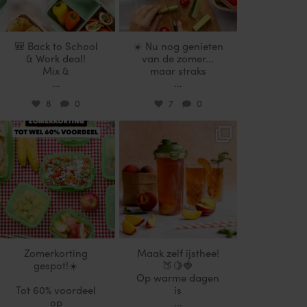
🎒 Back to School
☀️ Nu nog genieten
& Work deal!
van de zomer...
Mix &
maar straks
...
...
8
0
7
0
locklocknl
locklocknl
Jul 25
Jul 17
Zomerkorting
Maak zelf ijsthee!
gespot!☀️
🍑🍋🍓
Op warme dagen
Tot 60% voordeel
is
op
...