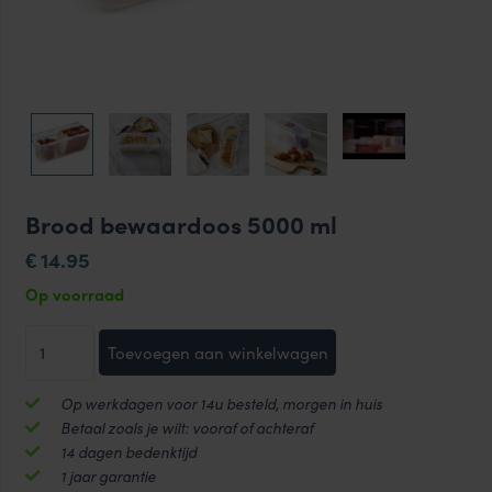
Brood bewaardoos 5000 ml
14.95
€
Op voorraad
Brood
Toevoegen aan winkelwagen
bewaardoos
5000
Op werkdagen voor 14u besteld, morgen in huis
ml
Betaal zoals je wilt: vooraf of achteraf
aantal
14 dagen bedenktijd
1 jaar garantie