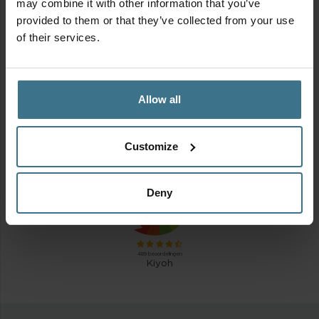
may combine it with other information that you’ve
provided to them or that they’ve collected from your use
of their services.
MIX & MATCH | Alles voor het ontbijt
Oorspronkelijke
Huidige
Vanaf:
14.85
13.37
€
€
Allow all
prijs
prijs
was:
is:
Customize
€14.85.
€13.37.
Stickers
Deny