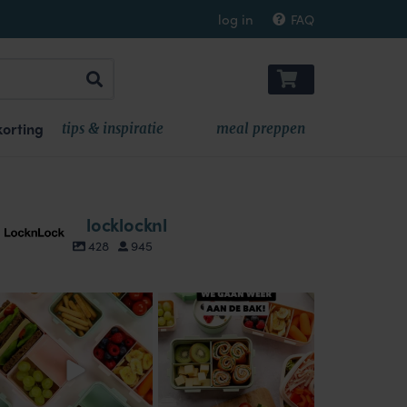
log in
FAQ
orting
tips & inspiratie
meal preppen
locklocknl
428
945
locklocknl
locklocknl
Aug 18
Aug 14