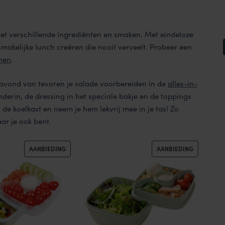
met verschillende ingrediënten en smaken. Met eindeloze
akelijke lunch creëren die nooit verveelt. Probeer een
men
.
e avond van tevoren je salade voorbereiden in de
alles-in-
onderin, de dressing in het speciale bakje en de toppings
t de koelkast en neem je hem lekvrij mee in je tas! Zo
ar je ook bent.
PRODUCT
PRODUCT
AANBIEDING
AANBIEDING
IN
IN
DE
DE
UITVERKOOP
UITVERKO