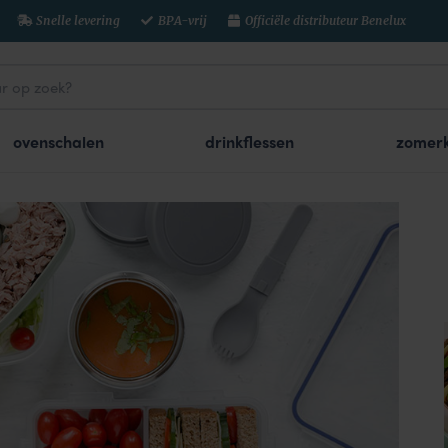
Snelle levering
BPA-vrij
Officiële distributeur Benelux
ovenschalen
drinkflessen
zomerk