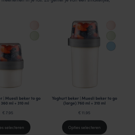
r | Muesli beker to go
Yoghurt beker | Muesli beker to go
 360 ml + 310 ml
(large) 760 ml + 310 ml
7.95
11.95
€
€
es selecteren
Opties selecteren