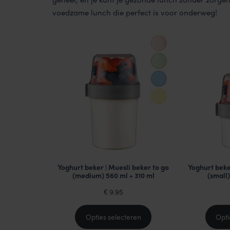
voedzame lunch die perfect is voor onderweg!
Yoghurt beker | Muesli beker to go
Yoghurt beke
(medium) 560 ml + 310 ml
(small)
9.95
€
Opties selecteren
Opti