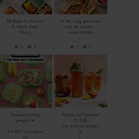
🎒 Back to School
☀️ Nu nog genieten
& Work deal!
van de zomer...
Mix &
maar straks
...
...
8
0
7
0
locklocknl
locklocknl
Jul 25
Jul 17
Zomerkorting
Maak zelf ijsthee!
gespot!☀️
🍑🍋🍓
Op warme dagen
Tot 60% voordeel
is
op
...