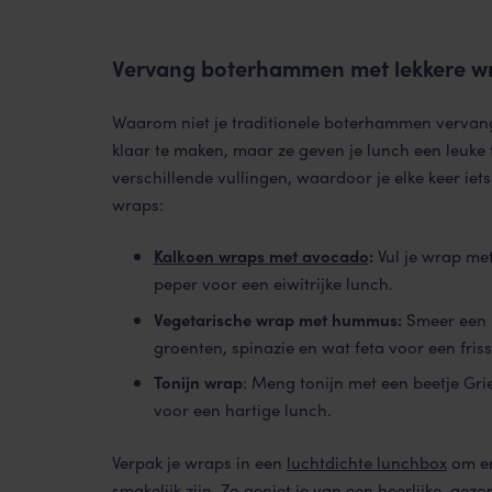
Vervang boterhammen met lekkere w
Waarom niet je traditionele boterhammen vervang
klaar te maken, maar ze geven je lunch een leuke 
verschillende vullingen, waardoor je elke keer iet
wraps:
Kalkoen wraps met avocado
:
Vul je wrap met
peper voor een eiwitrijke lunch.
Vegetarische wrap met hummus:
Smeer een 
groenten, spinazie en wat feta voor een friss
Tonijn wrap
: Meng tonijn met een beetje Gri
voor een hartige lunch.
Verpak je wraps in een
luchtdichte lunchbox
om er
smakelijk zijn. Zo geniet je van een heerlijke, ge