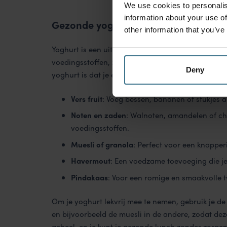
We use cookies to personalis
information about your use of
Gezonde yoghurt voor een voedzame
other information that you’ve
Yoghurt is een uitstekende keuze voor een evenwi
voedingsstoffen, zoals eiwitten en vezels, die je 
Deny
yoghurt is dat je eindeloos kunt variëren met ge
Vers fruit
: Voeg bessen, bananen of stukjes a
Noten en zaden
: Walnoten, amandelen of ch
voedingsstoffen.
Muesli of granola
: Perfect voor een knapperi
Havermout
: Een voedzame toevoeging die j
Pindakaas
: Voor een romige en smaakvolle t
Om je yoghurt lekvrij mee te nemen, gebruik je d
en bijvoorbeeld de muesli in de andere, zodat deze
geheel, en je kunt je gezonde lunch zonder zorgen