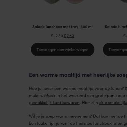
Salade lunchbox met tray 1600 ml
Salade lunc
Oorspronkelijke
Huidige
12.50
7.50
€
€
€
prijs
prijs
was:
is:
Toevoegen aan winkelwagen
Toevoege
€12.50.
€7.50.
Een warme maaltijd met heerlijke soe
Heb je liever een warme maaltijd voor de lunch? K
maken. Maak in het weekend een grote pan soep en
gemakkelijk kunt bewaren
. Hier zijn
drie smakelij
Wil je je soep warm meenemen? Dat kan met de
t
Een leuke tip: je kunt de thermos lunchbox laten g