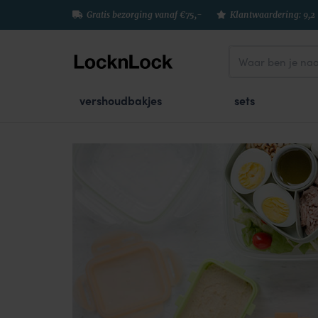
Gratis bezorging vanaf €75,-
Klantwaardering: 9,2
vershoudbakjes
sets