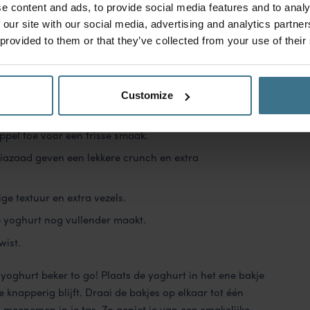
e content and ads, to provide social media features and to analy
 our site with our social media, advertising and analytics partn
 lunch
 provided to them or that they’ve collected from your use of their
chtige en voedzame lunch. Het zit boordevol goede
helpen je energieniveau op peil te houden. Het mooie aan
Customize
zonde toppings! Denk aan:
ppel toe voor een frisse smaak.
iazaad geven een lekkere crunch en extra
ge textuur en extra vezels.
e yoghurt nog vullender maakt.
wist.
e
yoghurt beker to go
! Plaats de yoghurt in het ene bakje
 knapperig blijft. Draai de bakjes op elkaar tot één
 meenemen in je tas. Zo geniet je van een smakelijke,