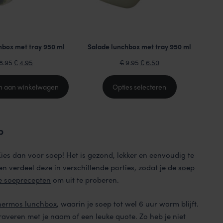
hbox met tray 950 ml
Salade lunchbox met tray 950 ml
Oorspronkelijke
Huidige
Oorspronkelijke
Huidige
8.95
4.95
9.95
6.50
€
€
€
prijs
prijs
prijs
prijs
was:
is:
was:
is:
n aan winkelwagen
Opties selecteren
€8.95.
€4.95.
€9.95.
€6.50.
p
ies dan voor soep! Het is gezond, lekker en eenvoudig te
 verdeel deze in verschillende porties, zodat je de
soep
ke soeprecepten
om uit te proberen.
hermos lunchbox
, waarin je soep tot wel 6 uur warm blijft.
raveren met je naam of een leuke quote. Zo heb je niet