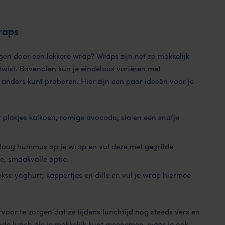
raps
en door een lekkere wrap? Wraps zijn net zo makkelijk
twist. Bovendien kun je eindeloos variëren met
s anders kunt proberen. Hier zijn een paar ideeën voor je
 plakjes kalkoen, romige avocado, sla en een snufje
laag hummus op je wrap en vul deze met gegrilde
e, smaakvolle optie.
ekse yoghurt, kappertjes en dille en vul je wrap hiermee
voor te zorgen dat ze tijdens lunchtijd nog steeds vers en
zonde lunch die je makkelijk kunt meenemen, waar je ook