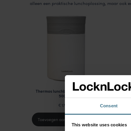
alleen een praktische lunchoplossing, maar ook ee
Thermos lunchbox HOT&COOL
500ml
17.95
Consent
€
Toevoegen aan winkelwagen
This website uses cookies