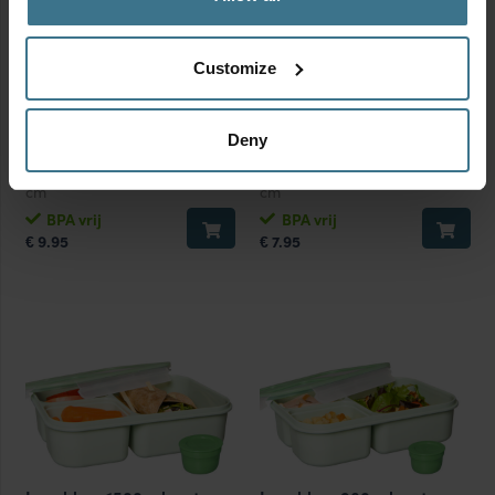
Customize
Yoghurt beker | Muesli
Yoghurt beker | Muesli
beker to go (medium) 560
beker to go (small) 360 ml
ml + 310 ml – Roze
+ 310 ml – Wit
Deny
Afmetingen:
10.5 × 9.9 × 17.7
Afmetingen:
10.5 × 9.9 × 14
cm
cm
BPA vrij
BPA vrij
9.95
7.95
€
€