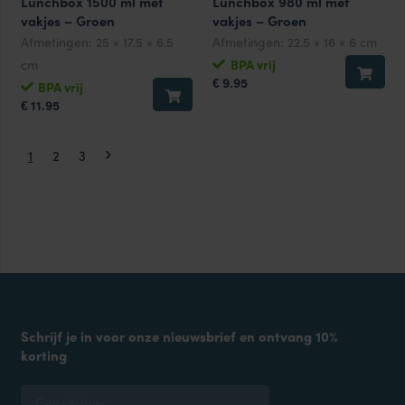
Lunchbox 1500 ml met
Lunchbox 980 ml met
vakjes – Groen
vakjes – Groen
Afmetingen:
25 × 17.5 × 6.5
Afmetingen:
22.5 × 16 × 6 cm
cm
BPA vrij
9.95
€
BPA vrij
11.95
€
1
2
3
Schrijf je in voor onze nieuwsbrief en ontvang 10%
korting