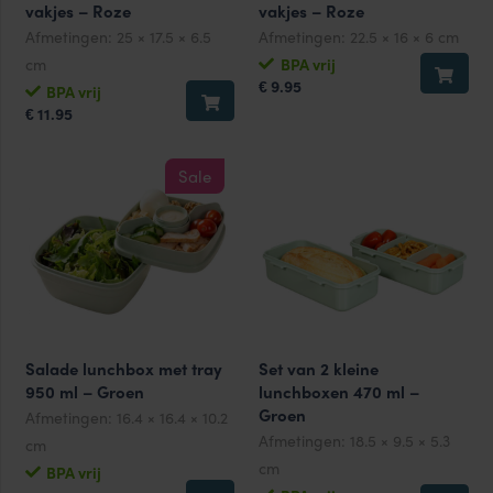
vakjes – Roze
vakjes – Roze
Afmetingen:
25 × 17.5 × 6.5
Afmetingen:
22.5 × 16 × 6 cm
cm
BPA vrij
9.95
€
BPA vrij
11.95
€
Sale
Salade lunchbox met tray
Set van 2 kleine
950 ml – Groen
lunchboxen 470 ml –
Groen
Afmetingen:
16.4 × 16.4 × 10.2
Afmetingen:
18.5 × 9.5 × 5.3
cm
cm
BPA vrij