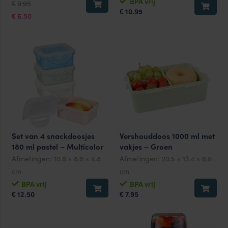
Oorspronkelijke
Huidige
BPA vrij
9.95
€
prijs
prijs
10.95
€
was:
is:
6.50
€
€9.95.
€6.50.
Set van 4 snackdoosjes
Vershouddoos 1000 ml met
180 ml pastel – Multicolor
vakjes – Groen
Afmetingen:
10.8 × 8.8 × 4.8
Afmetingen:
20.5 × 13.4 × 6.9
cm
cm
BPA vrij
BPA vrij
12.50
7.95
€
€