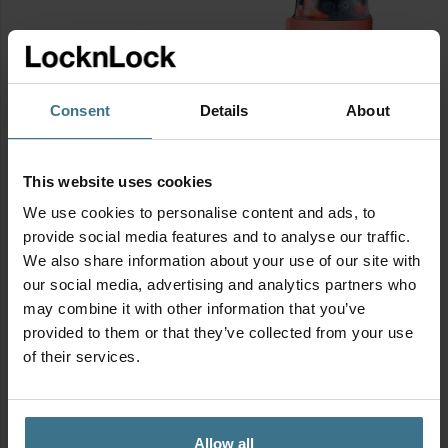
Consent
Details
About
Vershouddoos 460 ml met
Yoghurt beker | Muesli
This website uses cookies
vakjes – Groen
beker to go (large) 760 ml
+ 310 ml – Roze
Afmetingen:
15.1 × 10.8 × 5.8
We use cookies to personalise content and ads, to
Afmetingen:
10.5 × 9.9 × 21.3
cm
provide social media features and to analyse our traffic.
cm
BPA vrij
We also share information about your use of our site with
4.95
BPA vrij
€
our social media, advertising and analytics partners who
11.95
€
may combine it with other information that you’ve
provided to them or that they’ve collected from your use
of their services.
Allow all