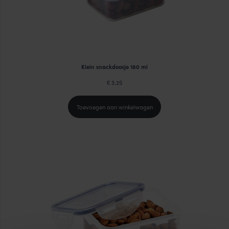
Klein snackdoosje 180 ml
3.25
€
Toevoegen aan winkelwagen