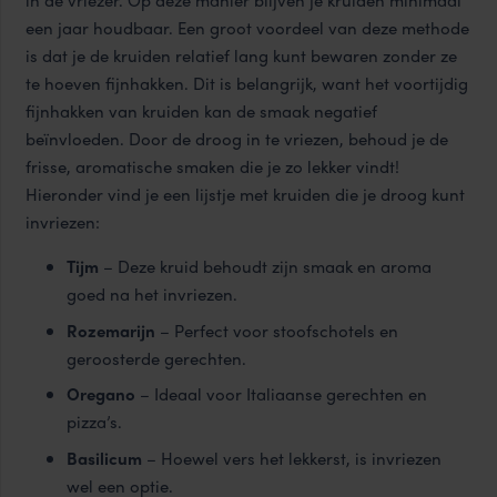
in de vriezer. Op deze manier blijven je kruiden minimaal
een jaar houdbaar. Een groot voordeel van deze methode
is dat je de kruiden relatief lang kunt bewaren zonder ze
te hoeven fijnhakken. Dit is belangrijk, want het voortijdig
fijnhakken van kruiden kan de smaak negatief
beïnvloeden. Door de droog in te vriezen, behoud je de
frisse, aromatische smaken die je zo lekker vindt!
Hieronder vind je een lijstje met kruiden die je droog kunt
invriezen:
Tijm
– Deze kruid behoudt zijn smaak en aroma
goed na het invriezen.
Rozemarijn
– Perfect voor stoofschotels en
geroosterde gerechten.
Oregano
– Ideaal voor Italiaanse gerechten en
pizza’s.
Basilicum
– Hoewel vers het lekkerst, is invriezen
wel een optie.