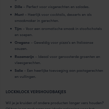
Dille
– Perfect voor visgerechten en salades.
Munt
– Heerlijk voor cocktails, desserts en als
smaakmaker in gerechten.
Tijm
– Voor een aromatische smaak in stoofschotels
en soepen.
Oregano
– Geweldig voor pizza’s en Italiaanse
sauzen.
Rozemarijn
– Ideaal voor geroosterde groenten en
vleesgerechten.
Salie
– Een heerlijke toevoeging aan pastagerechten
en vullingen.
LOCKNLOCK VERSHOUDBAKJES
Wil je je kruiden of andere producten langer vers houden?
Of ben je op zoek naar een ideale oplossing voor het