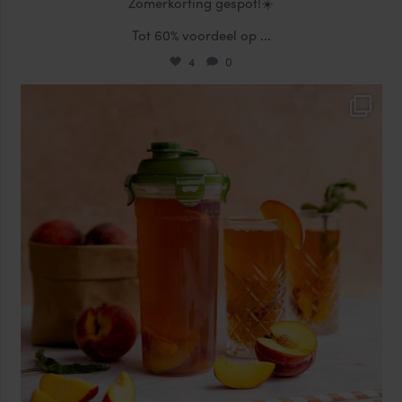
Zomerkorting gespot!☀️
Tot 60% voordeel op
...
4
0
locklocknl
Jul 17