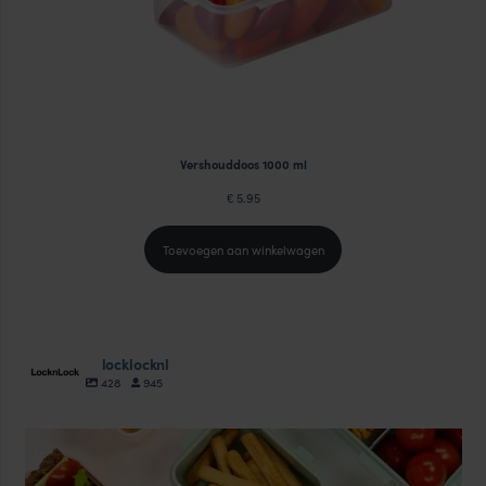
Vershouddoos 1000 ml
5.95
€
Toevoegen aan winkelwagen
locklocknl
428
945
locklocknl
Aug 18