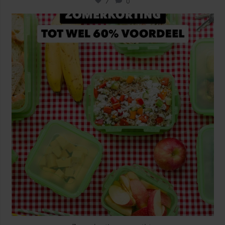
7
0
locklocknl
Jul 25