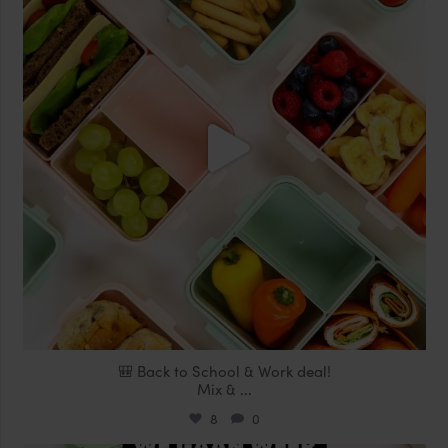
🎒 Back to School & Work deal!
Mix &
...
8
0