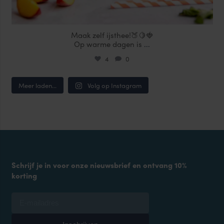
Maak zelf ijsthee!🍑🍋🍓
Op warme dagen is
...
4
0
Meer laden...
Volg op Instagram
Schrijf je in voor onze nieuwsbrief en ontvang 10%
korting