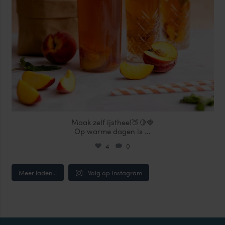
Maak zelf ijsthee!🍑🍋🍓
Op warme dagen is
...
4
0
Meer laden...
Volg op Instagram