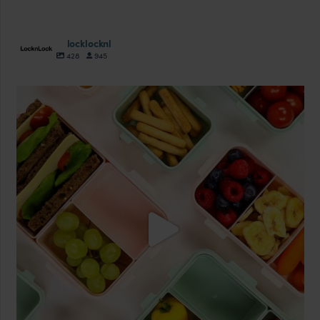
locklocknl
428
945
locklocknl
Aug 18