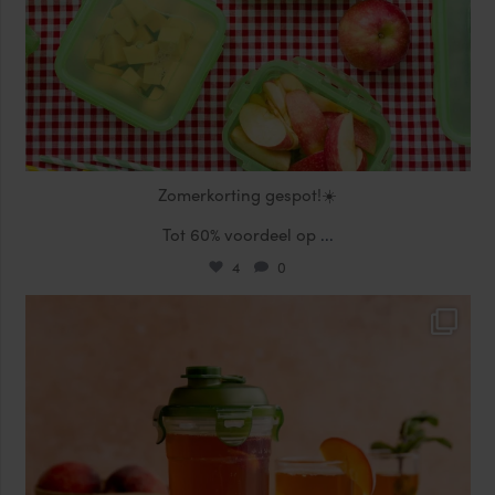
Zomerkorting gespot!☀️
Tot 60% voordeel op
...
4
0
locklocknl
Jul 17