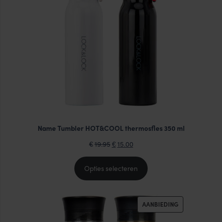
DE
UITVERKOOP
Name Tumbler HOT&COOL thermosfles 350 ml
Oorspronkelijke
Huidige
19.95
15.00
€
€
prijs
prijs
was:
is:
Opties selecteren
€19.95.
€15.00.
PRODUCT
AANBIEDING
IN