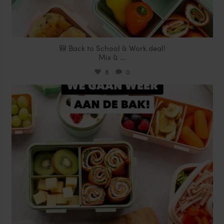
🎒 Back to School & Work deal!
Mix &
...
8
0
locklocknl
Aug 14