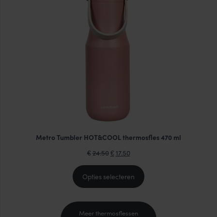
IN
DE
UITVERKOOP
Metro Tumbler HOT&COOL thermosfles 470 ml
Oorspronkelijke
Huidige
24.50
17.50
€
€
prijs
prijs
was:
is:
Opties selecteren
€24.50.
€17.50.
Meer thermosflessen