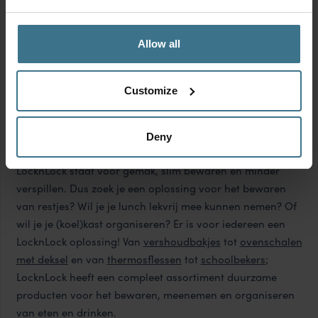
heerlijke geur en smaak. Maak bijvoorbeeld je eigen
speculaaskruiden
en gebruik ze in koekjes, muffins of
Allow all
kruidige cake. En heb je zin in een hartige, winterse
maaltijd? Probeer dan deze
stamppot met een twist
voor
een verrassend en verwarmend diner. Zo haal je de geur
Customize
én gezelligheid van de winter in huis!
MEER OVER LOCKNLOCK
Deny
LocknLock staat voor gemak, slim bewaren en minder
verspillen. Dus zoek je een oplossing voor het bewaren
van restjes? Wil je je lunch lekvrij mee kunnen nemen? Of
wil je je (koel)kast organiseren? Er is voor iedereen een
LocknLock oplossing! Van
vershoudbakjes
tot
ovenschalen
met deksel
en van
thermosflessen
tot
schoolbekers
;
LocknLock heeft een compleet assortiment duurzame
producten voor het bewaren, meenemen en organiseren
van eten en drinken.