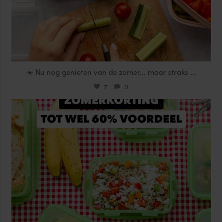
☀️ Nu nog genieten van de zomer... maar straks
...
7
0
locklocknl
Jul 25