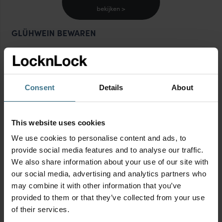
bekijken >
GLÜHWEIN BEWAREN
Heb je aan het eind van de avond nog glühwein over?
Geen zorgen, je kan de glühwein nog wat langer
bewaren! Verwijder de losse ingrediënten en schenk de
Consent
Details
About
glühwein in een lege fles. Op deze manier kan je de
glühwein nog een paar dagen in de koelkast bewaren.
Dan kan je er eventueel ook een heerlijke pan
This website uses cookies
stoofpeertjes mee maken! Houd er wel rekening mee: als
We use cookies to personalise content and ads, to
de kleur verandert, het niet meer lekker ruikt of de smaak
provide social media features and to analyse our traffic.
niet meer goed is, drink het dan niet meer.
We also share information about your use of our site with
our social media, advertising and analytics partners who
MEER WINTERSE INSPIRATIE
may combine it with other information that you’ve
provided to them or that they’ve collected from your use
Zin om de winter nog kruidiger en gezelliger te maken in
of their services.
de keuken? Warme specerijen geven bij het bakken een