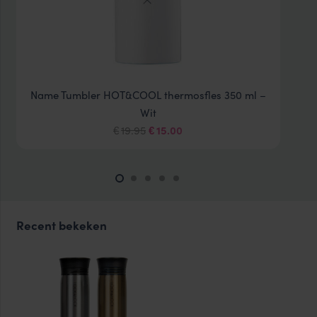
Name Tumbler HOT&COOL thermosfles 350 ml –
Wit
Oorspronkelijke
Huidige
19.95
15.00
€
€
prijs
prijs
was:
is:
€19.95.
€15.00.
Recent bekeken