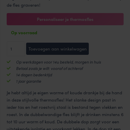
de fles graveren!
Personaliseer je thermosfles
Op voorraad
Line
Toevoegen aan winkelwagen
thermosfles
400
Op werkdagen voor 14u besteld, morgen in huis
ml
Betaal zoals je wilt: vooraf of achteraf
aantal
14 dagen bedenktijd
1 jaar garantie
Je hebt altijd je eigen warme of koude drankje bij de hand
in deze stijlvolle thermosfles! Het slanke design past in
ieder tas en het roestvrij staal is bestand tegen vlekken en
roest. In de dubbelwandige fles blijft je drinken minstens 6
tot 10 uur warm of koud. De dubbele dop zorgt voor een
uitstekende isolatie en voorkomt lekken. In de dop zit een