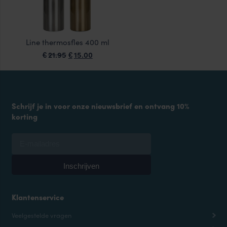
Line thermosfles 400 ml
Oorspronkelijke
Huidige
21.95
15.00
€
€
prijs
prijs
was:
is:
€21.95.
€15.00.
Schrijf je in voor onze nieuwsbrief en ontvang 10%
korting
Klantenservice
Veelgestelde vragen