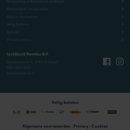
Verzending in Nederland en België
Retourneren en garantie
Retour aanmelden
Veilig betalen
Retailer
Privacy policy
Lock&Lock Benelux B.V.
Oostergracht 3, 3763 LX Soest
085-800 1800
info@locklock.nl
Veilig betalen
Algemene voorwaarden
Privacy
Cookies
|
|