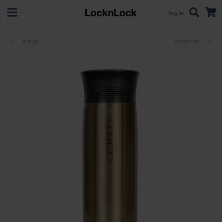
log in
Vorige
Volgende