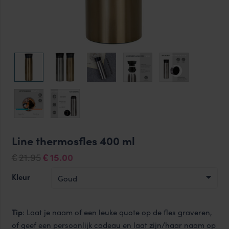
Line thermosfles 400 ml
Oorspronkelijke
Huidige
21.95
15.00
€
€
prijs
prijs
Kleur
was:
is:
€21.95.
€15.00.
Tip
: Laat je naam of een leuke quote op de fles graveren,
of geef een persoonlijk cadeau en laat zijn/haar naam op