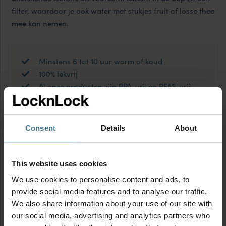
filter, waardoor je ook water met stukjes fruit of losse thee
mee kan nemen.
Minstens 6 tot 10 uur warm of koud
100% lekvrij
Al onze producten zijn BPA-vrij en PFAS-vrij
Productinformatie
Consent
Details
About
Geschikt voor
This website uses cookies
We use cookies to personalise content and ads, to
provide social media features and to analyse our traffic.
We also share information about your use of our site with
our social media, advertising and analytics partners who