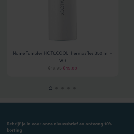
Name Tumbler HOT&COOL thermosfles 350 ml –
Wit
Oorspronkelijke
Huidige
19.95
15.00
€
€
prijs
prijs
was:
is:
€19.95.
€15.00.
Schrijf je in voor onze nieuwsbrief en ontvang 10%
korting