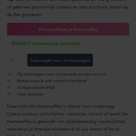
of geef een persoonlijk cadeau en laat zijn/haar naam op
de fles graveren!
Personaliseer je thermosfles
Slechts 7 resterend op voorraad
Metro
Toevoegen aan winkelwagen
Tumbler
HOT&COOL
Op werkdagen voor 14u besteld, morgen in huis
thermosfles
Betaal zoals je wilt: vooraf of achteraf
470
14 dagen bedenktijd
ml
1 jaar garantie
aantal
Deze stijlvolle thermosfles is ideaal voor onderweg,
tijdens outdoor activiteiten, vakanties, school of werk! De
thermosfles is gemaakt van dubbelwandig roestvrijstaal,
waardoor je drankje minstens 6-10 uur warm of koud