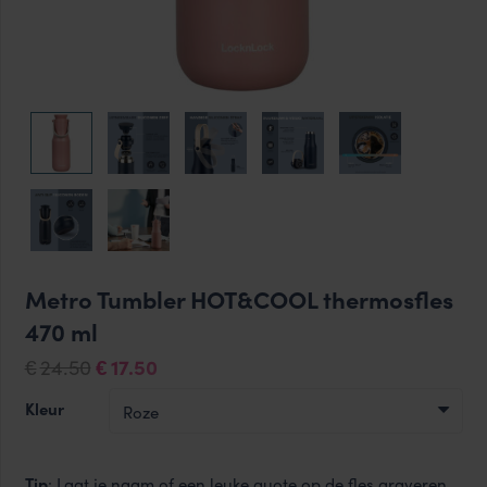
Metro Tumbler HOT&COOL thermosfles
470 ml
Oorspronkelijke
Huidige
24.50
17.50
€
€
prijs
prijs
Kleur
was:
is:
€24.50.
€17.50.
Tip
: Laat je naam of een leuke quote op de fles graveren,