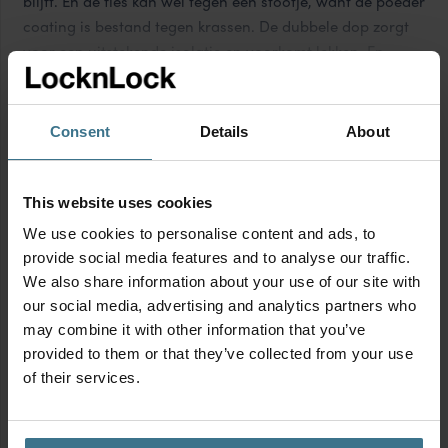
blijft. En de fles kan wel tegen een stootje, want de poeder
coating is bestand tegen krassen. De dubbele dop zorgt
voor een uitstekende isolatie en voorkomt lekken. En
dankzij de zachte siliconen strap kan je ‘m gemakkelijk
Toon meer
vasthouden en meenemen. Water met ijsblokjes of stukjes
fruit neem je ook zonder problemen mee, want de
Consent
Details
About
siliconen zeef voorkomt morsen.
Minstens 6 tot 10 uur warm of koud
100% lekvrij
This website uses cookies
Al onze producten zijn BPA-vrij en PFAS-vrij
We use cookies to personalise content and ads, to
provide social media features and to analyse our traffic.
We also share information about your use of our site with
Productinformatie
our social media, advertising and analytics partners who
may combine it with other information that you’ve
Geschikt voor
provided to them or that they’ve collected from your use
of their services.