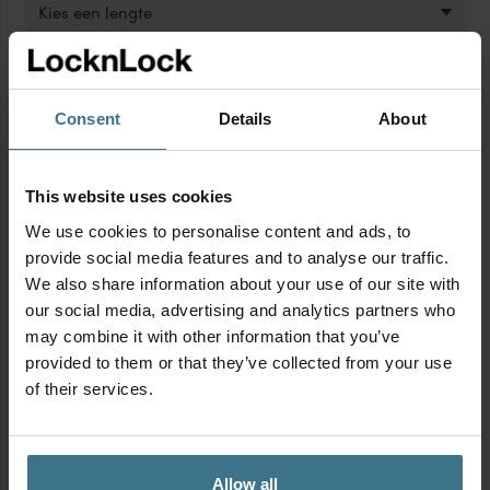
Kies een lengte
Breedte
Consent
Details
About
Kies een breedte
Hoogte
This website uses cookies
We use cookies to personalise content and ads, to
Kies een hoogte
provide social media features and to analyse our traffic.
We also share information about your use of our site with
our social media, advertising and analytics partners who
Vorm
may combine it with other information that you’ve
provided to them or that they’ve collected from your use
Kies een vorm
of their services.
Materiaal
Kies een materiaal
Allow all