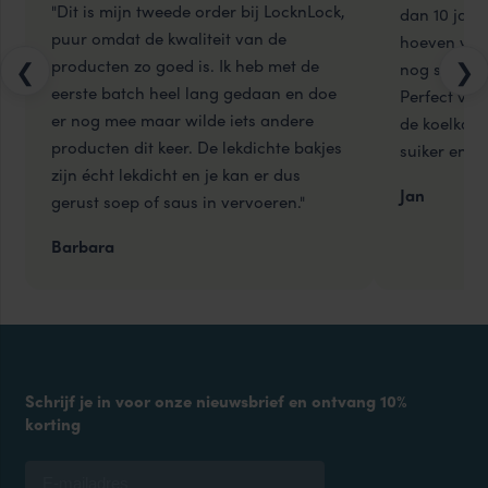
"Dit is mijn tweede order bij LocknLock,
dan 10 jaar
puur omdat de kwaliteit van de
hoeven weg
producten zo goed is. Ik heb met de
❮
❯
nog steeds 
eerste batch heel lang gedaan en doe
Perfect voo
er nog mee maar wilde iets andere
de koelkast
producten dit keer. De lekdichte bakjes
suiker en me
zijn écht lekdicht en je kan er dus
Jan
gerust soep of saus in vervoeren."
Barbara
Schrijf je in voor onze nieuwsbrief en ontvang 10%
korting