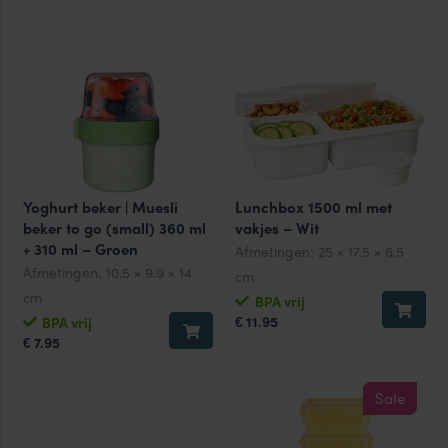
Yoghurt beker | Muesli
Lunchbox 1500 ml met
beker to go (small) 360 ml
vakjes – Wit
+ 310 ml – Groen
Afmetingen:
25 × 17.5 × 6.5
Afmetingen:
10.5 × 9.9 × 14
cm
cm
BPA vrij
11.95
BPA vrij
€
7.95
€
Sale