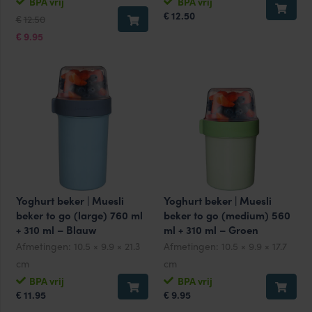
BPA vrij
BPA vrij
Oorspronkelijke
Huidige
12.50
€
12.50
€
prijs
prijs
was:
is:
9.95
€
€12.50.
€9.95.
Yoghurt beker | Muesli
Yoghurt beker | Muesli
beker to go (large) 760 ml
beker to go (medium) 560
+ 310 ml – Blauw
ml + 310 ml – Groen
Afmetingen:
10.5 × 9.9 × 21.3
Afmetingen:
10.5 × 9.9 × 17.7
cm
cm
BPA vrij
BPA vrij
11.95
9.95
€
€