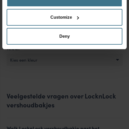
Kenmerken
Customize
Kies een kenmerk
Deny
Kleur
Kies een kleur
Veelgestelde vragen over LocknLock
vershoudbakjes
Welk LocknLock vershoudbakje past het