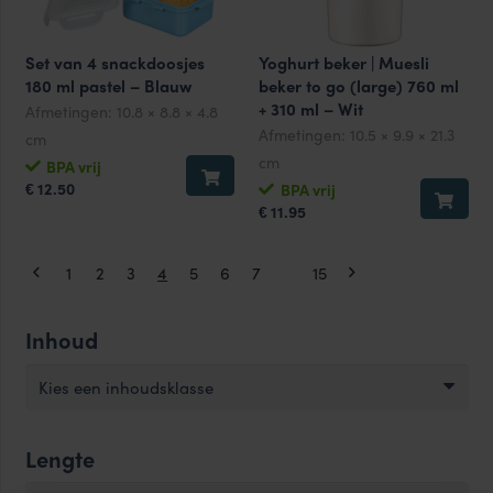
Set van 4 snackdoosjes
Yoghurt beker | Muesli
180 ml pastel – Blauw
beker to go (large) 760 ml
+ 310 ml – Wit
Afmetingen:
10.8 × 8.8 × 4.8
Afmetingen:
10.5 × 9.9 × 21.3
cm
cm
BPA vrij
12.50
BPA vrij
€
11.95
€
1
2
3
4
5
6
7
…
15
Inhoud
Kies een inhoudsklasse
Lengte