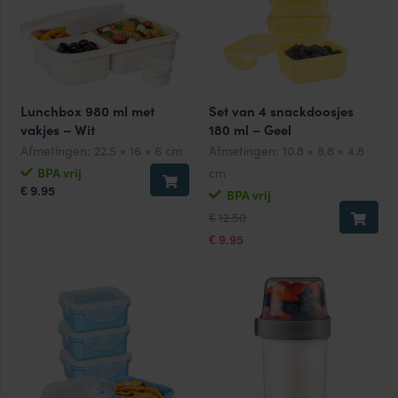
Lunchbox 980 ml met
Set van 4 snackdoosjes
vakjes – Wit
180 ml – Geel
Afmetingen:
22.5 × 16 × 6 cm
Afmetingen:
10.8 × 8.8 × 4.8
BPA vrij
cm
9.95
€
BPA vrij
Oorspronkelijke
Huidige
12.50
€
prijs
prijs
was:
is:
9.95
€
€12.50.
€9.95.