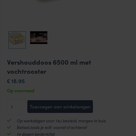
Vershouddoos 6500 ml met
vochtrooster
18.95
€
Op voorraad
Vershouddoos
Toevoegen aan winkelwagen
6500
ml
Op werkdagen voor 14u besteld, morgen in huis
met
Betaal zoals je wilt: vooraf of achteraf
vochtrooster
14 dagen bedenktijd