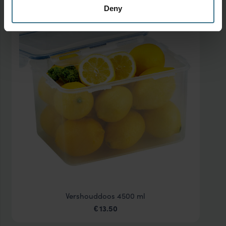
Deny
Vershouddoos 4500 ml
13.50
€