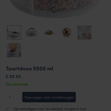
Taartdoos 5500 ml
28.95
€
Op voorraad
Taartdoos
Toevoegen aan winkelwagen
5500
ml
Op werkdagen voor 14u besteld, morgen in huis