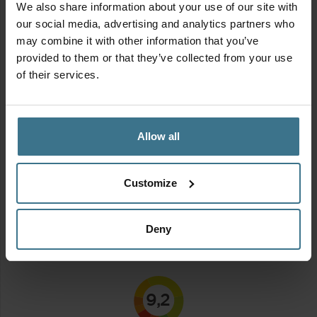
We also share information about your use of our site with
our social media, advertising and analytics partners who
may combine it with other information that you’ve
provided to them or that they’ve collected from your use
of their services.
Allow all
MIX & MATCH | Alles voor de thuisbakkers
Customize
Oorspronkelijke
Huidige
Vanaf:
13.50
12.15
€
€
prijs
prijs
was:
is:
Deny
€13.50.
€12.15.
Stickers