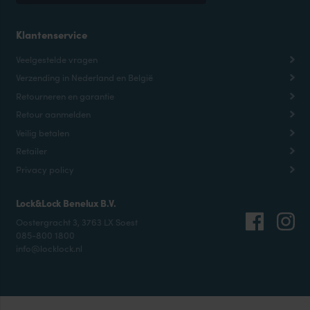
Klantenservice
Veelgestelde vragen
Verzending in Nederland en België
Retourneren en garantie
Retour aanmelden
Veilig betalen
Retailer
Privacy policy
Lock&Lock Benelux B.V.
Oostergracht 3, 3763 LX Soest
085-800 1800
info@locklock.nl