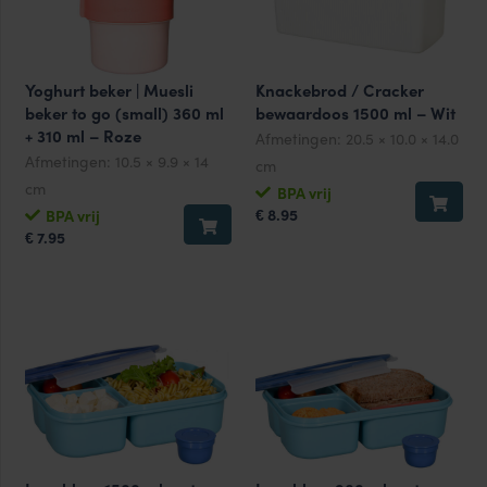
Yoghurt beker | Muesli
Knackebrod / Cracker
beker to go (small) 360 ml
bewaardoos 1500 ml – Wit
+ 310 ml – Roze
Afmetingen:
20.5 × 10.0 × 14.0
Afmetingen:
10.5 × 9.9 × 14
cm
cm
BPA vrij
8.95
BPA vrij
€
7.95
€