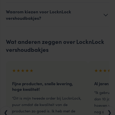
Waarom kiezen voor LocknLock
vershoudbakjes?
Wat anderen zeggen over LocknLock
vershoudbakjes
★★★★★
★★★★
Fijne producten, snelle levering,
Al jaren ui
hoge kwaliteit!
"Ik gebruik
"Dit is mijn tweede order bij LocknLock,
dan 10 jaar
puur omdat de kwaliteit van de
hoeven weg
producten zo goed is. Ik heb met de
❮
❯
nog steeds 