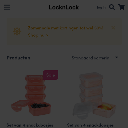
log in
Zomer sale
met kortingen tot wel 50%!
Shop nu >
Producten
Sale
Set van 4 snackdoosjes
Set van 4 snackdoosjes