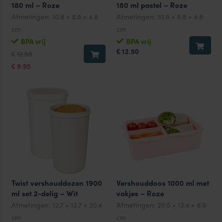
180 ml – Roze
180 ml pastel – Roze
Afmetingen:
10.8 × 8.8 × 4.8
Afmetingen:
10.8 × 8.8 × 4.8
cm
cm
BPA vrij
BPA vrij
Oorspronkelijke
Huidige
12.50
€
12.50
€
prijs
prijs
was:
is:
9.95
€
€12.50.
€9.95.
Twist vershouddozen 1900
Vershouddoos 1000 ml met
ml set 2-delig – Wit
vakjes – Roze
Afmetingen:
12.7 × 12.7 × 20.4
Afmetingen:
20.5 × 13.4 × 6.9
cm
cm