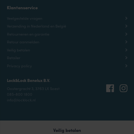
Klantenservice
Veelgestelde vragen
Verzending in Nederland en België
Retourneren en garantie
Retour aanmelden
Veilig betalen
Retailer
Privacy policy
Lock&Lock Benelux B.V.
Oostergracht 3, 3763 LX Soest
085-800 1800
info@locklock.nl
Veilig betalen