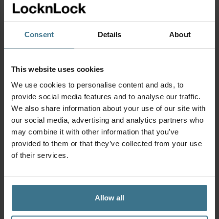
Kies een breedte
Consent
Details
About
Hoogte
This website uses cookies
Kies een hoogte
We use cookies to personalise content and ads, to
provide social media features and to analyse our traffic.
Vorm
We also share information about your use of our site with
our social media, advertising and analytics partners who
Kies een vorm
may combine it with other information that you’ve
provided to them or that they’ve collected from your use
Materiaal
of their services.
Kies een materiaal
Allow all
Kenmerken