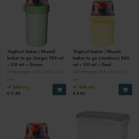
Yoghurt beker | Muesli
Yoghurt beker | Muesli
beker to go (large) 760 ml
beker to go (medium) 560
+ 310 ml – Groen
ml + 310 ml – Geel
Afmetingen:
10.5 × 9.9 × 21.3
Afmetingen:
10.5 × 9.9 × 17.7
cm
cm
BPA vrij
BPA vrij
11.95
9.95
€
€