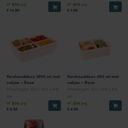
BPA vrij
BPA vrij
14.95
7.95
€
€
Vershouddoos 1600 ml met
Vershouddoos 460 ml met
vakjes – Roze
vakjes – Roze
Afmetingen:
23.2 × 16.5 × 6.9
Afmetingen:
15.1 × 10.8 × 5.8
cm
cm
BPA vrij
BPA vrij
8.95
4.95
€
€