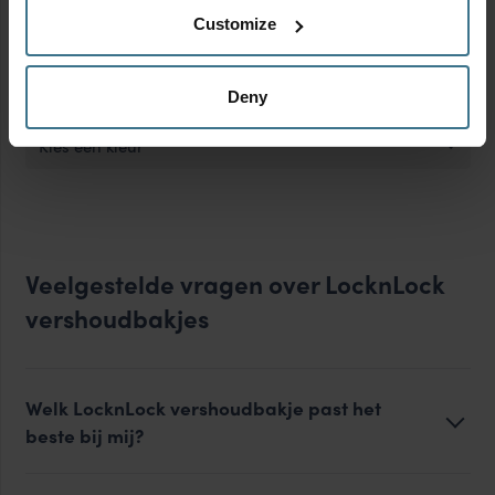
Customize
Kies een kenmerk
Kleur
Deny
Kies een kleur
Veelgestelde vragen over LocknLock
vershoudbakjes
Welk LocknLock vershoudbakje past het
beste bij mij?