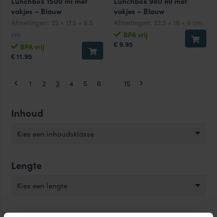
Lunchbox 1500 ml met
Lunchbox 980 ml met
vakjes – Blauw
vakjes – Blauw
Afmetingen:
25 × 17.5 × 6.5
Afmetingen:
22.5 × 16 × 6 cm
cm
BPA vrij
9.95
€
BPA vrij
11.95
€
1
2
3
4
5
6
…
15
Inhoud
Kies een inhoudsklasse
Lengte
Kies een lengte
Breedte