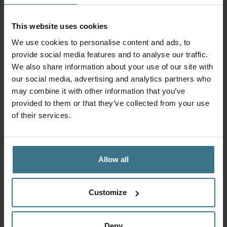
This website uses cookies
We use cookies to personalise content and ads, to
provide social media features and to analyse our traffic.
We also share information about your use of our site with
Voordeelverpakking vershoudbakjes 550 ml | 6 stuks
our social media, advertising and analytics partners who
Oorspronkelijke
Huidige
28.50
26.50
€
€
may combine it with other information that you’ve
prijs
prijs
provided to them or that they’ve collected from your use
was:
is:
of their services.
€28.50.
€26.50.
Stickervel
Allow all
Customize
Deny