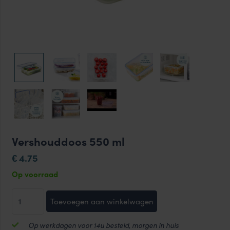
Vershouddoos 550 ml
4.75
€
Op voorraad
Vershouddoos
Toevoegen aan winkelwagen
550
ml
Op werkdagen voor 14u besteld, morgen in huis