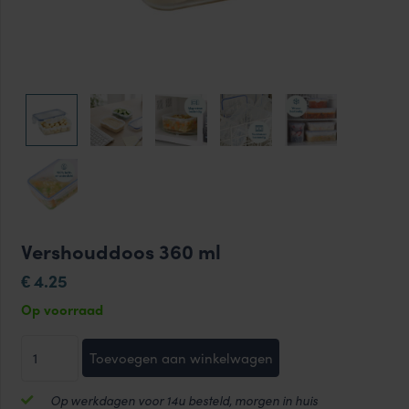
Vershouddoos 360 ml
4.25
€
Op voorraad
Vershouddoos
Toevoegen aan winkelwagen
360
ml
Op werkdagen voor 14u besteld, morgen in huis