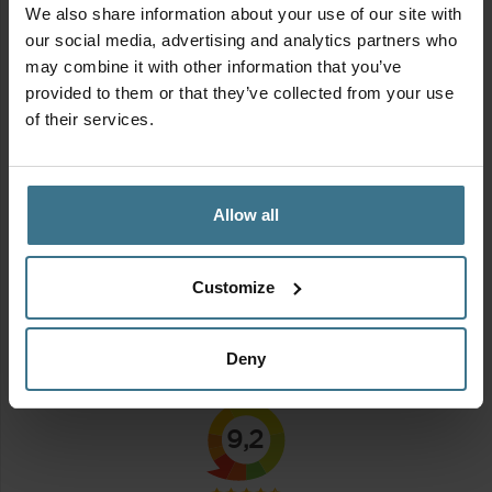
We also share information about your use of our site with
our social media, advertising and analytics partners who
may combine it with other information that you’ve
provided to them or that they’ve collected from your use
of their services.
Allow all
Voordeelverpakking vershoudbakjes 360 ml | 4 stuks
Oorspronkelijke
Huidige
17.00
14.95
€
€
Customize
prijs
prijs
was:
is:
€17.00.
€14.95.
Stickervel
Deny