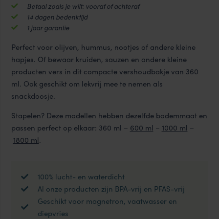
aantal
Betaal zoals je wilt: vooraf of achteraf
14 dagen bedenktijd
1 jaar garantie
Perfect voor olijven, hummus, nootjes of andere kleine
hapjes. Of bewaar kruiden, sauzen en andere kleine
producten vers in dit compacte vershoudbakje van 360
ml. Ook geschikt om lekvrij mee te nemen als
snackdoosje.
Stapelen? Deze modellen hebben dezelfde bodemmaat en
passen perfect op elkaar: 360 ml –
600 ml
–
1000 ml
–
1800 ml
.
100% lucht- en waterdicht
Al onze producten zijn BPA-vrij en PFAS-vrij
Geschikt voor magnetron, vaatwasser en
diepvries