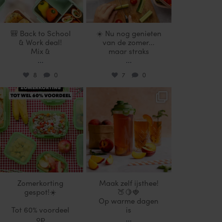
🎒 Back to School
☀️ Nu nog genieten
& Work deal!
van de zomer...
Mix &
maar straks
...
...
8
0
7
0
locklocknl
locklocknl
Jul 25
Jul 17
Zomerkorting
Maak zelf ijsthee!
gespot!☀️
🍑🍋🍓
Op warme dagen
Tot 60% voordeel
is
op
...