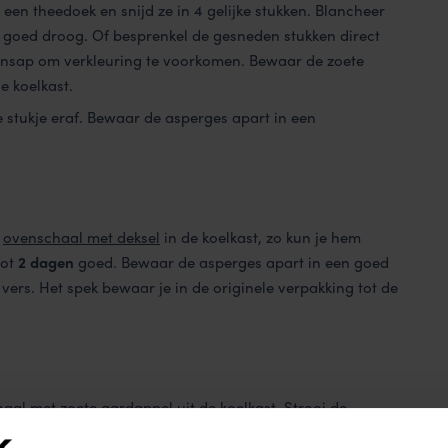
een theedoek en snijd ze in 4 gelijke stukken. Blancheer
p goed droog. Of besprenkel de gesneden stukken direct
roensap om verkleuring te voorkomen. Bewaar de zoete
e koelkast.
 stukje eraf. Bewaar de asperges apart in een
n
ovenschaal met deksel
in de koelkast, zo kun je hem
tot
2 dagen
goed. Bewaar de asperges apart in een goed
 vers. Het spek bewaar je in de originele verpakking tot de
al met zoete aardappel uit de koelkast. Strooi de
enkel met olijfolie en tijm. Bak 15 minuten in de oven.