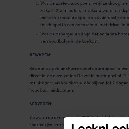
Was de zoete aardappels, wrijf ze droog met 
ze kort, 2-3 minuten, in kokend water en de
met een scheutje olijfolie en eventueel cit
aardappel in een ovenschaal met deksel in d
Was de asperges en snijd het onderste harde
vershoudbakje in de koelkast.
BEWAREN:
Bewaar de geblancheerde zoete aardappel in ee
direct in de oven zetten.De zoete aardappel blijft 
afsluitbaar vershoudbakje, die blijven tot 2 dagen
houdbaarheidsdatum.
SERVEREN:
Verwarm de oven voor op 200ºC. Haal de ovenscha
spekblokjes en knoflook over de aardappel en bespr