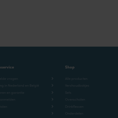
liter
1.4
aantal
liter
vierkant
aantal
nservice
Shop
elde vragen
Alle producten
ng in Nederland en België
Vershoudbakjes
ren en garantie
Sets
aanmelden
Ovenschalen
talen
Drinkflessen
Onderdelen