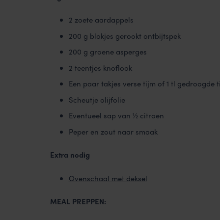
2 zoete aardappels
200 g blokjes gerookt ontbijtspek
200 g groene asperges
2 teentjes knoflook
Een paar takjes verse tijm of 1 tl gedroogde t
Scheutje olijfolie
Eventueel sap van ½ citroen
Peper en zout naar smaak
Extra nodig
Ovenschaal met deksel
MEAL PREPPEN: