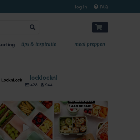
log in
FAQ
orting
tips & inspiratie
meal preppen
locklocknl
428
944
locklocknl
locklocknl
Aug 18
Aug 14