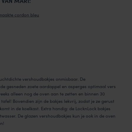
 VAN MARI:
maakte cordon bleu
 luchtdichte vershoudbakjes onmisbaar. De
 de gesneden zoete aardappel en asperges optimaal vers
eweeks alleen nog de oven aan te zetten en binnen 30
afel! Bovendien zijn de bakjes lekvrij, zodat je ze gerust
t komt in de koelkast. Extra handig: de LocknLock bakjes
atwasser. De glazen vershoudbakjes kun je ook in de oven
n!