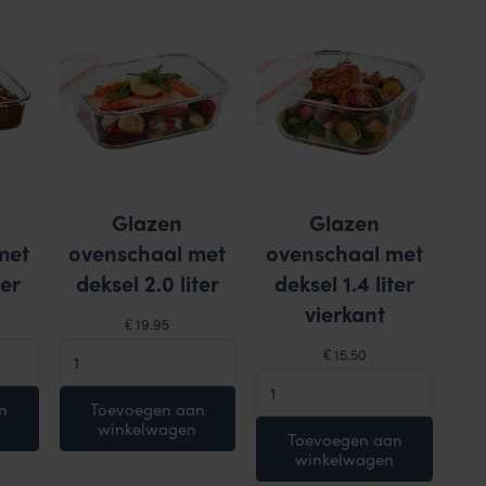
Glazen
Glazen
met
ovenschaal met
ovenschaal met
ter
deksel 2.0 liter
deksel 1.4 liter
vierkant
19.95
€
Glazen
15.50
€
ovenschaal
Glazen
met
ovenschaal
n
Toevoegen aan
winkelwagen
deksel
met
Toevoegen aan
2.0
winkelwagen
deksel