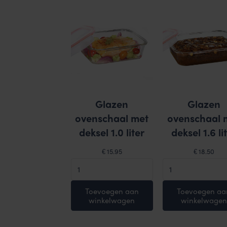
Glazen
Glazen
ovenschaal met
ovenschaal 
deksel 1.0 liter
deksel 1.6 li
15.95
18.50
€
€
Glazen
Glazen
ovenschaal
ovenschaal
met
met
Toevoegen aan
Toevoegen aa
winkelwagen
winkelwagen
deksel
deksel
1.0
1.6