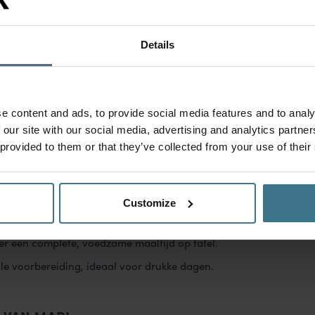
n bak nog eens 15 minuten totdat de asperges knapperig
er controle in de aardappel, als hij zacht is, is het gerecht
r direct.
Details
ETE AARDAPPEL EEN IDEAAL MEAL PREP
e content and ads, to provide social media features and to analy
 our site with our social media, advertising and analytics partn
 provided to them or that they’ve collected from your use of their
weeks schuif je de ovenschaal alleen nog in de oven.
te bewaren en op het juiste moment toe te voegen,
Customize
g en structuur.
er een complete, voedzame maaltijd op tafel.
le voorbereiding, ideaal voor drukke dagen.