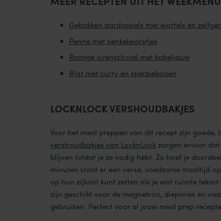
MEER RECEPTEN UIT HET WEEKMENU
Gebakken aardappels met wortels en zelfge
Penne met venkelworstjes
Romige ovenschotel met kabeljauw
Rijst met curry en sperziebonen
LOCKNLOCK VERSHOUDBAKJES
Voor het meal preppen van dit recept zijn goede,
vershoudbakjes van LocknLock
zorgen ervoor dat
blijven totdat je ze nodig hebt. Zo hoef je doord
minuten staat er een verse, voedzame maaltijd op t
op hun zijkant kunt zetten als je wat ruimte tekor
zijn geschikt voor de magnetron, diepvries én va
gebruiken. Perfect voor al jouw meal prep recepte