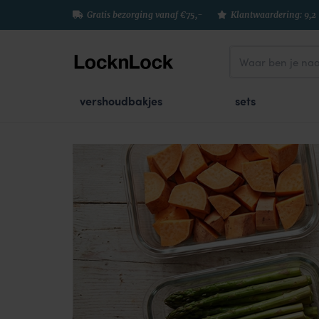
Gratis bezorging vanaf €75,-
Klantwaardering: 9,2
vershoudbakjes
sets