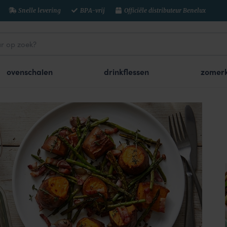
Snelle levering
BPA-vrij
Officiële distributeur Benelux
ovenschalen
drinkflessen
zomerk