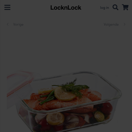
log in
Vorige
Volgende