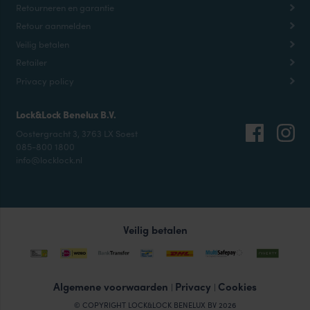
Retourneren en garantie
Retour aanmelden
Veilig betalen
Retailer
Privacy policy
Lock&Lock Benelux B.V.
Oostergracht 3, 3763 LX Soest
085-800 1800
info@locklock.nl
Veilig betalen
Algemene voorwaarden
Privacy
Cookies
|
|
© COPYRIGHT LOCK&LOCK BENELUX BV 2026