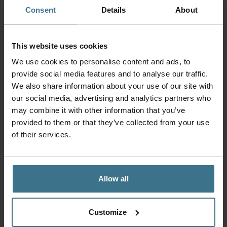
Consent
Details
About
This website uses cookies
We use cookies to personalise content and ads, to
provide social media features and to analyse our traffic.
We also share information about your use of our site with
our social media, advertising and analytics partners who
may combine it with other information that you’ve
MIX & MATCH | Alles voor in de oven
provided to them or that they’ve collected from your use
Oorspronkelijke
Huidige
Vanaf:
14.85
13.37
€
€
of their services.
prijs
prijs
was:
is:
€14.85.
€13.37.
Allow all
Customize