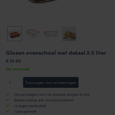
Glazen ovenschaal met deksel 2.0 liter
19.95
€
Op voorraad
Glazen
Toevoegen aan winkelwagen
ovenschaal
met
Op werkdagen voor 14u besteld, morgen in huis
deksel
Betaal zoals je wilt: vooraf of achteraf
2.0
14 dagen bedenktijd
liter
1 jaar garantie