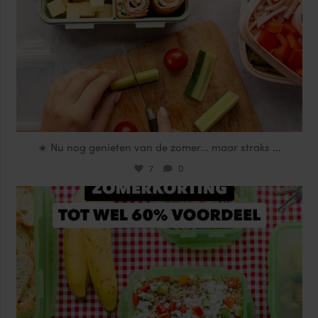
☀️ Nu nog genieten van de zomer... maar straks
...
7
0
locklocknl
Jul 25