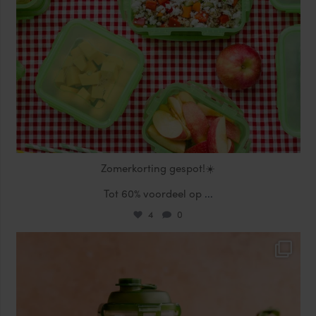
Zomerkorting gespot!☀️
Tot 60% voordeel op
...
4
0
locklocknl
Jul 17