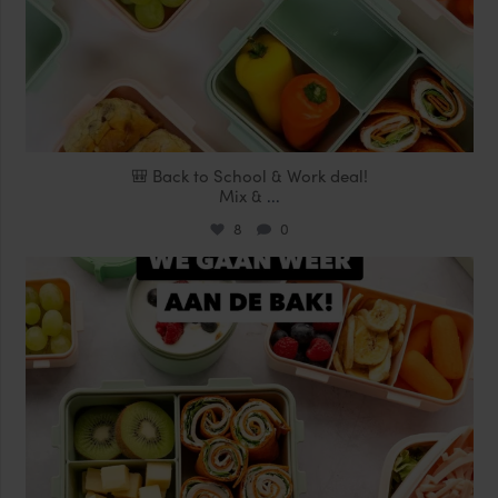
🎒 Back to School & Work deal!
Mix &
...
8
0
locklocknl
Aug 14