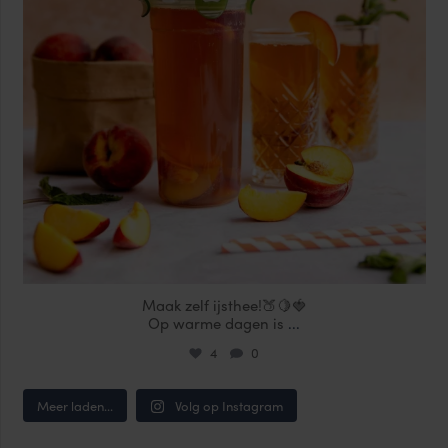
Maak zelf ijsthee!🍑🍋🍓
Op warme dagen is
...
4
0
Meer laden...
Volg op Instagram