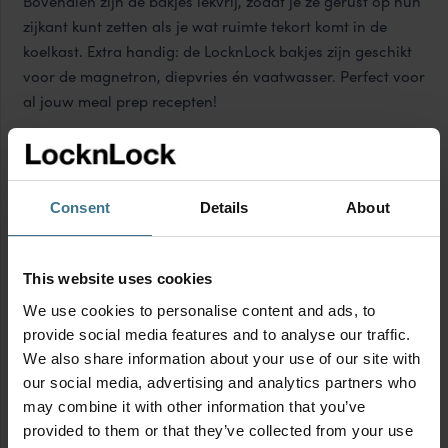
Bovendien zijn de bakjes lekvrij, zodat je ze gerust op hun
zijkant kunt zetten als je wat ruimte tekort komt in de
koelkast. Extra handig: de LocknLock bakjes zijn geschikt
voor de magnetron, diepvries én vaatwasser. Perfect voor
al jouw meal prep recepten!
Consent
Details
About
This website uses cookies
We use cookies to personalise content and ads, to
Vershouddoos
Vershouddoos
provide social media features and to analyse our traffic.
1600 ml
1000 ml
We also share information about your use of our site with
our social media, advertising and analytics partners who
7.95
5.95
€
€
may combine it with other information that you’ve
Vershouddoos
Vershouddoos
provided to them or that they’ve collected from your use
1600
1000