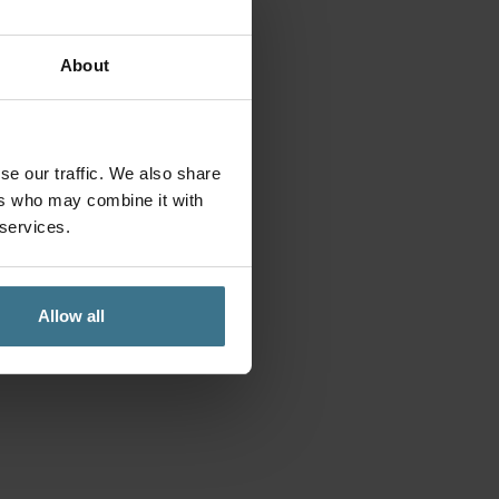
About
se our traffic. We also share
ers who may combine it with
 services.
Allow all