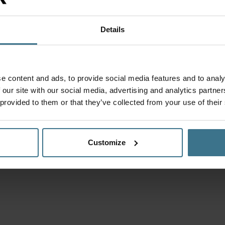
Details
ijt te bereiden. Voeg havermout, melk of yoghurt, en je
oe. Schud de ingrediënten goed door elkaar en laat het een
e content and ads, to provide social media features and to analy
n heerlijk en gezond ontbijtje klaar!
 our site with our social media, advertising and analytics partn
 provided to them or that they’ve collected from your use of their
Customize
 perfect voor het maken van sauzen en marinades. Voeg de
oe, schud goed en je hebt een heerlijke smaakmaker die je