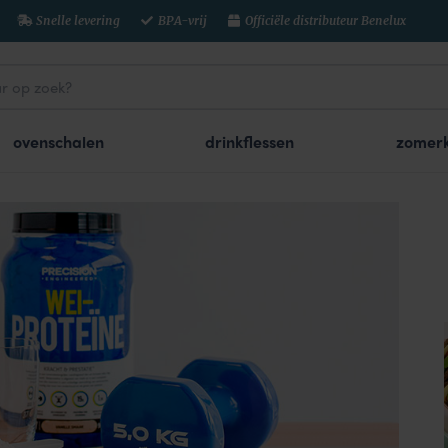
Snelle levering
BPA-vrij
Officiële distributeur Benelux
ovenschalen
drinkflessen
zomerk