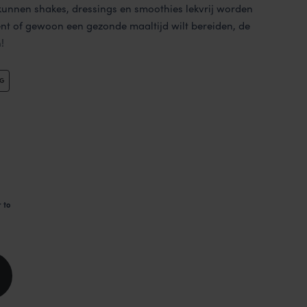
kunnen shakes, dressings en smoothies lekvrij worden
nt of gewoon een gezonde maaltijd wilt bereiden, de
!
PRODUCT
NG
IN
DE
UITVERKOOP
 to
jke
e