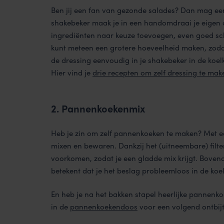
Ben jij een fan van gezonde salades? Dan mag een
shakebeker maak je in een handomdraai je eigen dr
ingrediënten naar keuze toevoegen, even goed schu
kunt meteen een grotere hoeveelheid maken, zoda
de dressing eenvoudig in je shakebeker in de koel
Hier vind je
drie recepten om zelf dressing te mak
2. Pannenkoekenmix
Heb je zin om zelf pannenkoeken te maken? Met 
mixen en bewaren. Dankzij het (uitneembare) filte
voorkomen, zodat je een gladde mix krijgt. Bovend
betekent dat je het beslag probleemloos in de koe
En heb je na het bakken stapel heerlijke pannenk
in de
pannenkoekendoos
voor een volgend ontbijt