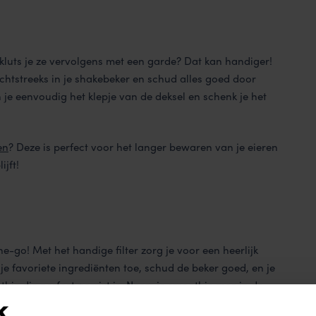
n kluts je ze vervolgens met een garde? Dat kan handiger!
echtstreeks in je shakebeker en schud alles goed door
 je eenvoudig het klepje van de deksel en schenk je het
en
? Deze is perfect voor het langer bewaren van je eieren
ijft!
-go! Met het handige filter zorg je voor een heerlijk
e favoriete ingrediënten toe, schud de beker goed, en je
hie die perfect gemixt is. Neem je smoothie mee in de
k heen wilt! Hier vind je
lekkere en gezonde smoothie