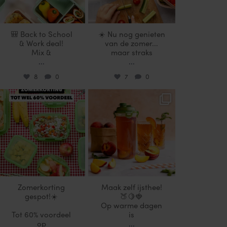
🎒 Back to School
☀️ Nu nog genieten
& Work deal!
van de zomer...
Mix &
maar straks
...
...
8
0
7
0
locklocknl
locklocknl
Jul 25
Jul 17
Zomerkorting
Maak zelf ijsthee!
gespot!☀️
🍑🍋🍓
Op warme dagen
Tot 60% voordeel
is
op
...