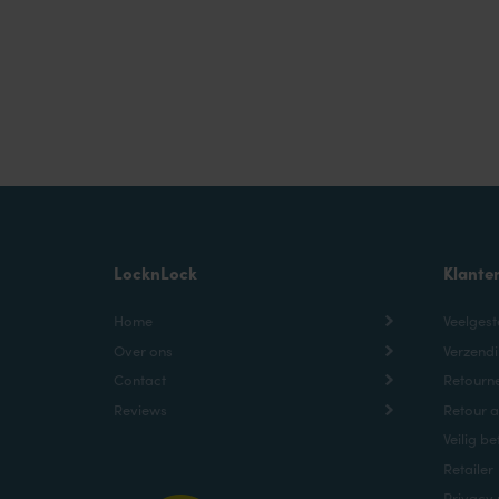
LocknLock
Klante
Home
Veelgest
Over ons
Verzendi
Contact
Retourne
Reviews
Retour 
Veilig be
Retailer
Privacy 