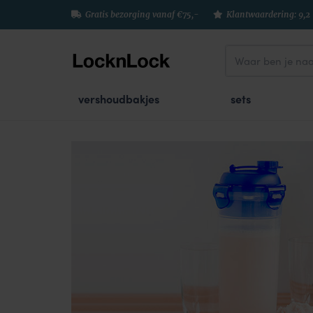
Gratis bezorging vanaf €75,-
Klantwaardering: 9,2
vershoudbakjes
sets