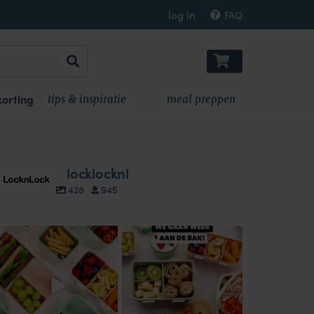
log in
FAQ
orting
tips & inspiratie
meal preppen
locklocknl
428
945
locklocknl
locklocknl
Aug 18
Aug 14