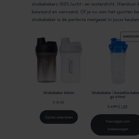
shakebekers 100% lucht- en waterdicht. Hierdoor 
bewaard en vervoerd. Of je nu aan het sporten be
shakebeker is de perfecte metgezel in jouw keuken
AANBIEDI
Shakebeker 650ml
Shakebeker | Smoothie beker
go 470ml
10.95
€
Oorspronkeli
Huidig
4.95
1.99
€
€
prijs
prijs
Opties selecteren
Toevoegen aan
was:
is:
winkelwagen
€4.95.
€1.99.