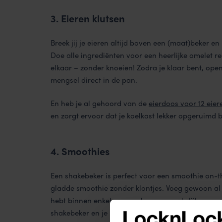
3. Eieren klutsen
Breek jij je eieren altijd boven een (maat)beker e
Doe alle ingrediënten voor een heerlijke omelet r
elkaar – zonder knoeien! Zodra je klaar bent, open
mengsel direct in de pan.
En heb je al gehoord van de
eierdoos voor 12 eier
en zorgt ervoor dat je koelkast lekker opgeruimd bl
4. Smoothies
Een shakebeker is perfect voor een smoothie on-the
gladde smoothie zonder klontjes. Voeg gewoon al j
hebt binnen enkele seconden een smakelijke smoot
shakebeker en je bent klaar om te gaan, waar je oo