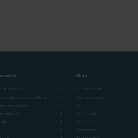
nservice
Shop
elde vragen
Alle producten
ng in Nederland en België
Vershoudbakjes
ren en garantie
Sets
aanmelden
Ovenschalen
talen
Drinkflessen
Onderdelen
policy
Zomerkorting