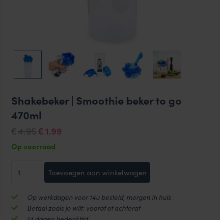
Shakebeker | Smoothie beker to go
470ml
Oorspronkelijke
Huidige
4.95
1.99
€
€
prijs
prijs
Op voorraad
was:
is:
Shakebeker
€4.95.
€1.99.
Toevoegen aan winkelwagen
|
Smoothie
Op werkdagen voor 14u besteld, morgen in huis
beker
Betaal zoals je wilt: vooraf of achteraf
to
14 dagen bedenktijd