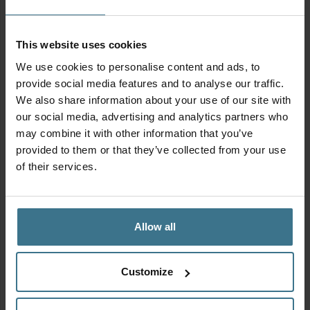
This website uses cookies
We use cookies to personalise content and ads, to
Vershouddoos 460 ml met vakjes
provide social media features and to analyse our traffic.
4.95
€
We also share information about your use of our site with
our social media, advertising and analytics partners who
Toevoegen aan winkelwagen
may combine it with other information that you’ve
provided to them or that they’ve collected from your use
of their services.
Allow all
Customize