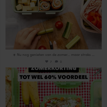
☀️ Nu nog genieten van de zomer... maar straks
...
7
0
locklocknl
Jul 25