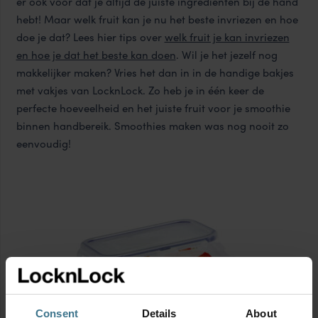
er ook voor dat je altijd de juiste ingrediënten bij de hand
hebt! Maar welk fruit kan je nu het beste invriezen en hoe
doe je dat? Lees hier tips over
welk fruit je kan invriezen
en hoe je dat het beste kan doen
. Wil je het jezelf nog
makkelijker maken? Vries het dan in in de handige bakjes
met vakjes van LocknLock. Zo heb je in één keer de
perfecte hoeveelheid en het juiste fruit voor je smoothie
binnen handbereik. Smoothies maken was nog nooit zo
eenvoudig!
Consent
Details
About