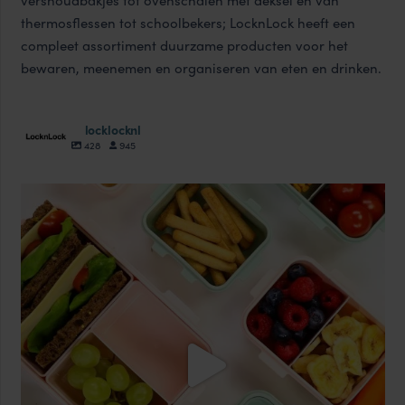
vershoudbakjes tot ovenschalen met deksel en van
thermosflessen tot schoolbekers; LocknLock heeft een
compleet assortiment duurzame producten voor het
bewaren, meenemen en organiseren van eten en drinken.
locklocknl
428
945
locklocknl
Aug 18