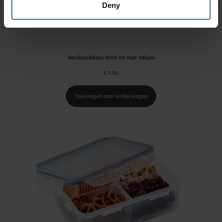
Deny
Vershouddoos 1000 ml met vakjes
7.95
€
Toevoegen aan winkelwagen