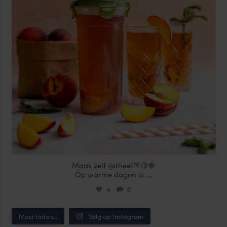
Maak zelf ijsthee!🍑🍋🍓
Op warme dagen is
...
4
0
Meer laden...
Volg op Instagram