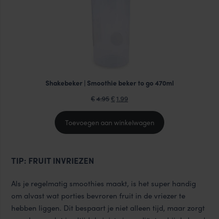
Shakebeker | Smoothie beker to go 470ml
Oorspronkelijke
Huidige
4.95
1.99
€
€
prijs
prijs
was:
is:
Toevoegen aan winkelwagen
€4.95.
€1.99.
TIP: FRUIT INVRIEZEN
Als je regelmatig smoothies maakt, is het super handig
om alvast wat porties bevroren fruit in de vriezer te
hebben liggen. Dit bespaart je niet alleen tijd, maar zorgt