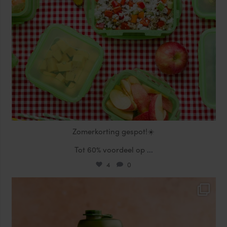
Zomerkorting gespot!☀️
Tot 60% voordeel op
...
4
0
locklocknl
Jul 17