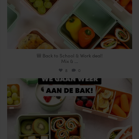
🎒 Back to School & Work deal!
Mix &
...
8
0
locklocknl
Aug 14