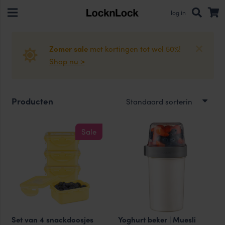
log in
Zomer sale
met kortingen tot wel 50%!
Shop nu >
Producten
Sale
Set van 4 snackdoosjes
Yoghurt beker | Muesli