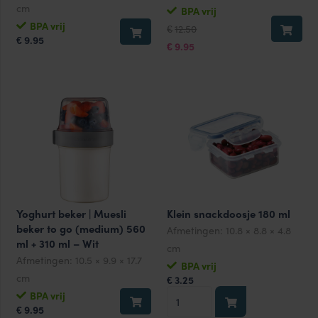
cm
BPA vrij
Oorspronkelijke
Huidige
BPA vrij
12.50
€
prijs
prijs
9.95
€
was:
is:
9.95
€
€12.50.
€9.95.
Yoghurt beker | Muesli
Klein snackdoosje 180 ml
beker to go (medium) 560
Afmetingen:
10.8 × 8.8 × 4.8
ml + 310 ml – Wit
cm
Afmetingen:
10.5 × 9.9 × 17.7
BPA vrij
cm
3.25
€
Klein
BPA vrij
9.95
snackdoosje
€