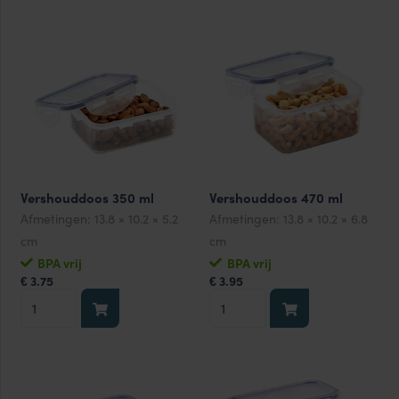
180
ml
aantal
Vershouddoos 350 ml
Vershouddoos 470 ml
Afmetingen:
13.8 × 10.2 × 5.2
Afmetingen:
13.8 × 10.2 × 6.8
cm
cm
BPA vrij
BPA vrij
3.75
3.95
€
€
Vershouddoos
Vershouddoos
350
470
ml
ml
aantal
aantal