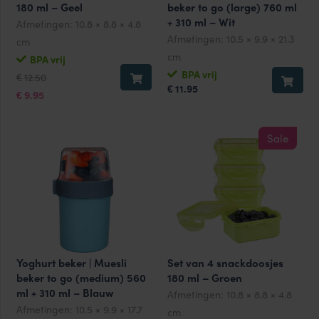
180 ml – Geel
beker to go (large) 760 ml
+ 310 ml – Wit
Afmetingen:
10.8 × 8.8 × 4.8
Afmetingen:
10.5 × 9.9 × 21.3
cm
cm
BPA vrij
Oorspronkelijke
Huidige
BPA vrij
12.50
€
prijs
prijs
11.95
€
was:
is:
9.95
€
€12.50.
€9.95.
Sale
Yoghurt beker | Muesli
Set van 4 snackdoosjes
beker to go (medium) 560
180 ml – Groen
ml + 310 ml – Blauw
Afmetingen:
10.8 × 8.8 × 4.8
Afmetingen:
10.5 × 9.9 × 17.7
cm