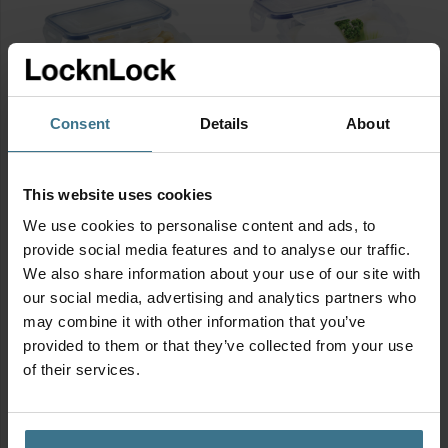
Consent
Details
About
Vershouddoos 360 ml
Vershouddoos 600 ml
Afmetingen:
15.1 × 10.8 × 4.5
Afmetingen:
15.1 × 10.8 × 6.9
cm
cm
This website uses cookies
BPA vrij
BPA vrij
We use cookies to personalise content and ads, to
4.25
4.50
€
€
provide social media features and to analyse our traffic.
Vershouddoos
Vershouddoos
We also share information about your use of our site with
360
600
our social media, advertising and analytics partners who
ml
ml
may combine it with other information that you’ve
aantal
aantal
provided to them or that they’ve collected from your use
of their services.