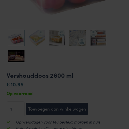
Vershouddoos 2600 ml
10.95
€
Op voorraad
Vershouddoos
Toevoegen aan winkelwagen
2600
ml
Op werkdagen voor 14u besteld, morgen in huis
aantal
Betaal zoals je wilt: vooraf of achteraf