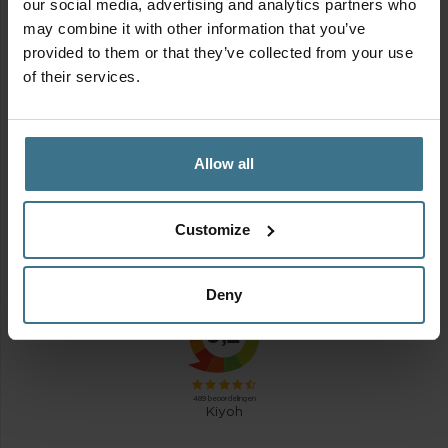
our social media, advertising and analytics partners who
may combine it with other information that you’ve
provided to them or that they’ve collected from your use
of their services.
Voordeelverpakking vershoudbakjes 2600 ml | 4 stuks
Allow all
Oorspronkelijke
Huidige
43.80
39.50
€
€
prijs
prijs
was:
is:
Customize
€43.80.
€39.50.
Stickervel
Deny