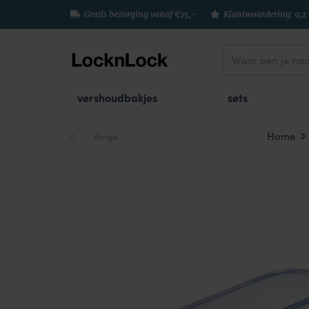
Gratis bezorging vanaf €75,-
Klantwaardering: 9,2
vershoudbakjes
sets
Home
Vorige