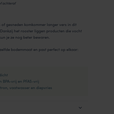
of achteraf
 of gesneden komkommer langer vers in dit
ankzij het rooster liggen producten die vocht
 kun je ze nog beter bewaren.
zelfde bodemmaat en past perfect op elkaar:
dicht
n BPA-vrij en PFAS-vrij
ron, vaatwasser en diepvries