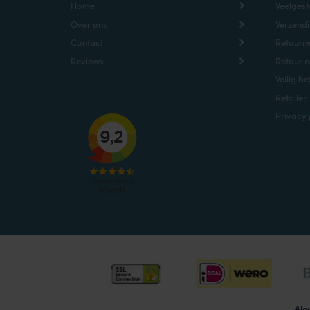
Home
Veelgest
Over ons
Verzendi
Contact
Retourne
Reviews
Retour 
Veilig be
Retailer
Privacy 
Alg