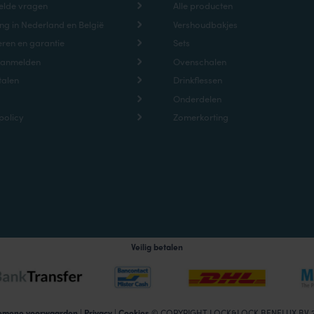
elde vragen
Alle producten
ng in Nederland en België
Vershoudbakjes
ren en garantie
Sets
aanmelden
Ovenschalen
talen
Drinkflessen
Onderdelen
policy
Zomerkorting
Veilig betalen
emene voorwaarden
|
Privacy
|
Cookies
© COPYRIGHT LOCK&LOCK BENELUX BV 