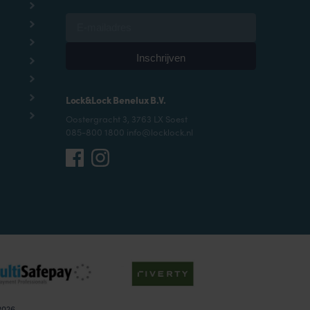
Lock&Lock Benelux B.V.
Oostergracht 3, 3763 LX Soest
085-800 1800 info@locklock.nl
2026