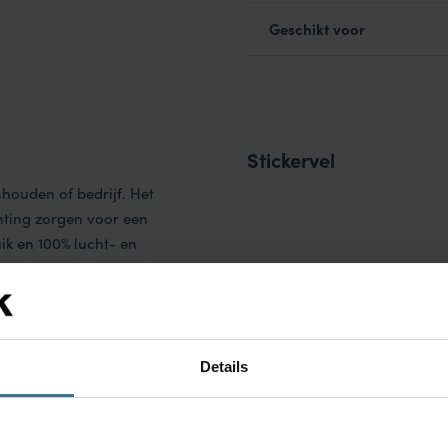
Geschikt voor
Stickervel
shouden of bedrijf. Het
chting zorgen voor een
uik en 100% lucht- en
gemaakt van Polypropyleen
iepvries en vaatwasser.
Details