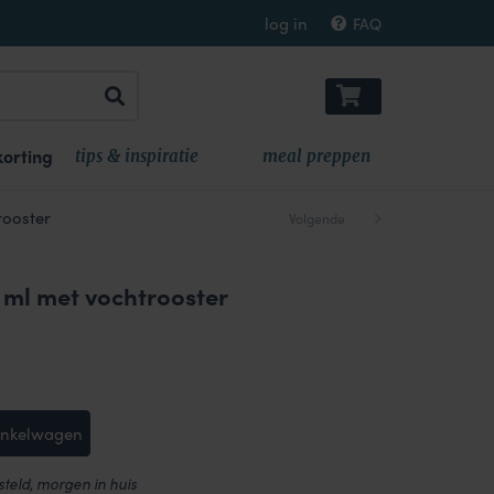
log in
FAQ
orting
tips & inspiratie
meal preppen
rooster
Volgende
ml met vochtrooster
inkelwagen
teld, morgen in huis