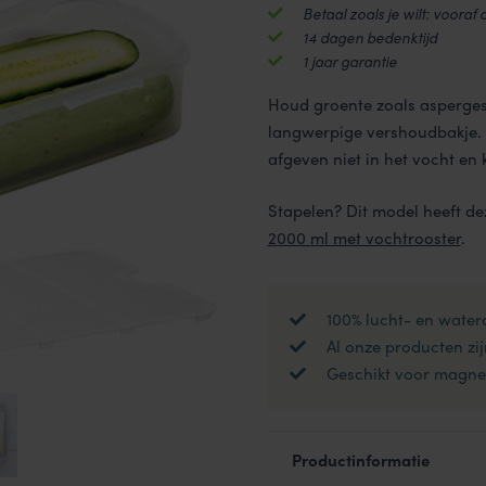
met
Betaal zoals je wilt: vooraf 
vochtrooster
14 dagen bedenktijd
aantal
1 jaar garantie
Houd groente zoals asperges
langwerpige vershoudbakje. D
afgeven niet in het vocht en
Stapelen? Dit model heeft de
2000 ml met vochtrooster
.
100% lucht- en water
Al onze producten zij
Geschikt voor magnet
Productinformatie