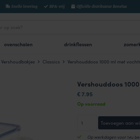
Snelle levering
BPA-vrij
Officiële distributeur Benelux
ovenschalen
drinkflessen
zomerk
Vershoudbakjes
Classics
Vershouddoos 1000 ml met vocht
Vershouddoos 1000 
7.95
€
Op voorraad
Vershouddoos
Toevoegen aan w
1000
ml
Op werkdagen voor 14u bes