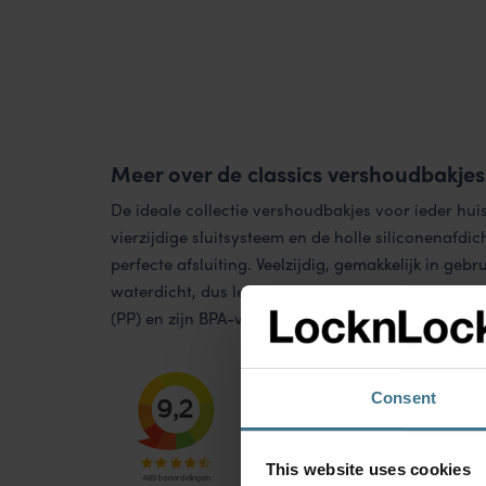
Meer over de classics vershoudbakjes
De ideale collectie vershoudbakjes voor ieder hui
vierzijdige sluitsysteem en de holle siliconenafdi
perfecte afsluiting. Veelzijdig, gemakkelijk in gebr
waterdicht, dus lekvrij! De vershoudbakjes zijn 
(PP) en zijn BPA-vrij. Geschikt voor magnetron, d
Consent
This website uses cookies