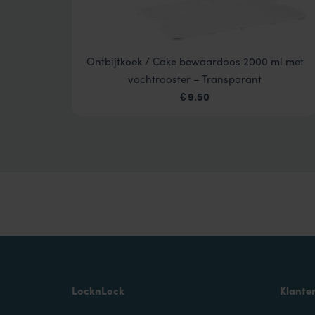
trooster
Ontbijtkoek / Cake bewaardoos 2000 ml met
vochtrooster – Transparant
9.50
€
LocknLock
Klante