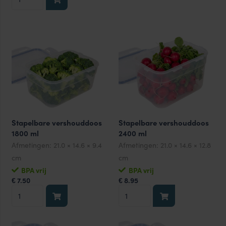
vershouddoos
1200
1300
ml
ml
aantal
aantal
Stapelbare vershouddoos
Stapelbare vershouddoos
1800 ml
2400 ml
Afmetingen:
21.0 × 14.6 × 9.4
Afmetingen:
21.0 × 14.6 × 12.8
cm
cm
BPA vrij
BPA vrij
7.50
8.95
€
€
Stapelbare
Stapelbare
vershouddoos
vershouddoos
1800
2400