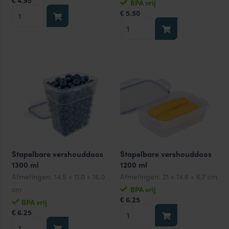
4.95
€
BPA vrij
Stapelbare
5.50
€
vershouddoos
Stapelbare
800ml
vershouddoos
aantal
1000
ml
aantal
Stapelbare vershouddoos
Stapelbare vershouddoos
1300 ml
1200 ml
Afmetingen:
14.5 × 11.0 × 16.0
Afmetingen:
21 × 14.6 × 6.7 cm
cm
BPA vrij
6.25
€
BPA vrij
Stapelbare
6.25
€
Stapelbare
vershouddoos