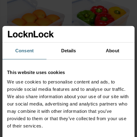
ml
ml
aantal
aantal
Consent
Details
About
Stapelbare vershouddoos
Stapelbare vershouddoos
3000 ml
4400 ml
Afmetingen:
26.5 × 19.0 × 9.4
Afmetingen:
26.5 × 19.0 × 12.8
This website uses cookies
cm
cm
We use cookies to personalise content and ads, to
BPA vrij
BPA vrij
provide social media features and to analyse our traffic.
9.95
11.95
€
€
We also share information about your use of our site with
Stapelbare
Stapelbare
our social media, advertising and analytics partners who
vershouddoos
vershouddoos
may combine it with other information that you’ve
3000
4400
provided to them or that they’ve collected from your use
ml
ml
of their services.
aantal
aantal