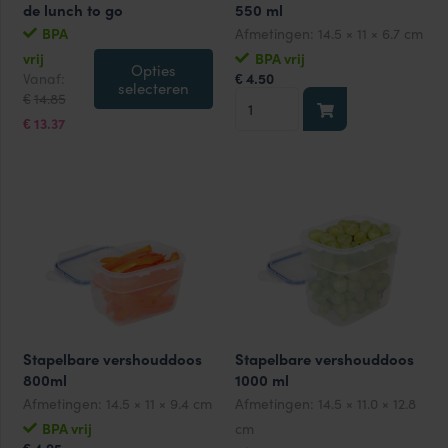
de lunch to go
550 ml
BPA
Afmetingen:
14.5 × 11 × 6.7 cm
vrij
BPA vrij
Opties
Oorspronkelijke
Huidige
Vanaf:
4.50
€
selecteren
prijs
prijs
Stapelbare
14.85
€
was:
is:
€14.85.
€13.37.
vershouddoos
13.37
€
550
ml
aantal
Stapelbare vershouddoos
Stapelbare vershouddoos
800ml
1000 ml
Afmetingen:
14.5 × 11 × 9.4 cm
Afmetingen:
14.5 × 11.0 × 12.8
BPA vrij
cm