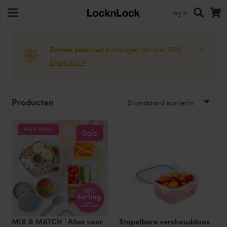
log in
Zomer sale
met kortingen tot wel 50%!
Shop nu >
Producten
Sale
MIX & MATCH | Alles voor
Stapelbare vershouddoos