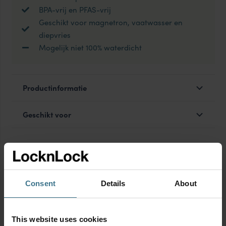
BPA-vrij en PFAS-vrij
Geschikt voor magnetron, vaatwasser en
diepvries
Mogelijk niet 100% waterdicht
Productinformatie
Geschikt voor
MIX & MATCH voor korting
Consent
Details
About
This website uses cookies