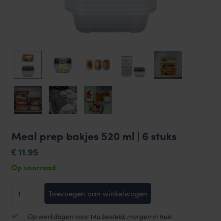
Meal prep bakjes 520 ml | 6 stuks
11.95
€
Op voorraad
Meal
Toevoegen aan winkelwagen
prep
bakjes
Op werkdagen voor 14u besteld, morgen in huis