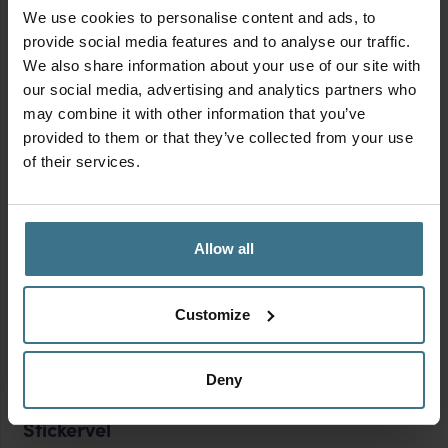
We use cookies to personalise content and ads, to
provide social media features and to analyse our traffic.
We also share information about your use of our site with
our social media, advertising and analytics partners who
may combine it with other information that you’ve
provided to them or that they’ve collected from your use
of their services.
Allow all
Customize
MIX & MATCH | Alles voor het meal preppen
Oorspronkelijke
Huidige
Vanaf:
35.85
32.27
€
€
prijs
prijs
Deny
was:
is:
€35.85.
€32.27.
Stickervel