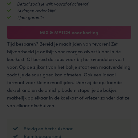
520
Betaal zoals je wilt: vooraf of achteraf
ml
14 dagen bedenktijd
|
1 jaar garantie
6
stuks
MIX & MATCH voor korting
aantal
Tijd besparen? Bereid je maaltijden van tevoren! Zet
bijvoorbeeld je ontbijt voor morgen alvast klaar in de
koelkast. Of bereid de saus voor bij het avondeten vast
voor. Op de zijkant van het bakje staat een maatverdeling
zodat je de saus goed kan afmeten. Ook een ideaal
formaat voor kleine maaltijden. Dankzij de opstaande
dekselrand en de antislip bodem stapel je de bakjes
makkelijk op elkaar in de koelkast of vriezer zonder dat ze
van elkaar afschuiven.
Stevig en herbruikbaar
Ruimtebesparend