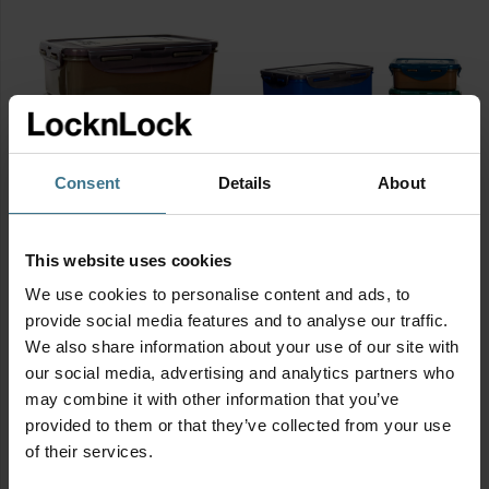
ml
mix
set
klein
3-
aantal
delig
aantal
Consent
Details
About
ECO vershouddozen set 2-
ECO vershouddozen set 5-
delig mix
delig mix
This website uses cookies
BPA vrij
BPA vrij
13.95
23.50
We use cookies to personalise content and ads, to
€
€
ECO
ECO
provide social media features and to analyse our traffic.
vershouddozen
vershouddozen
We also share information about your use of our site with
set
set
our social media, advertising and analytics partners who
2-
5-
may combine it with other information that you’ve
Sale
Sale
delig
delig
provided to them or that they’ve collected from your use
mix
mix
of their services.
aantal
aantal