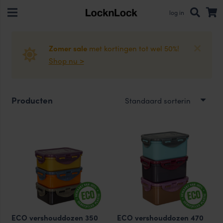
log in
Zomer sale
met kortingen tot wel 50%!
Shop nu >
Producten
ECO vershouddozen 350
ECO vershouddozen 470