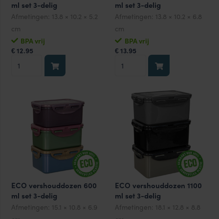
ml set 3-delig
ml set 3-delig
Afmetingen:
13.8 × 10.2 × 5.2
Afmetingen:
13.8 × 10.2 × 6.8
cm
cm
BPA vrij
BPA vrij
12.95
13.95
€
€
ECO
ECO
vershouddozen
vershouddozen
350
470
ml
ml
set
set
3-
3-
delig
delig
aantal
aantal
ECO vershouddozen 600
ECO vershouddozen 1100
ml set 3-delig
ml set 3-delig
Afmetingen:
15.1 × 10.8 × 6.9
Afmetingen:
18.1 × 12.8 × 8.8