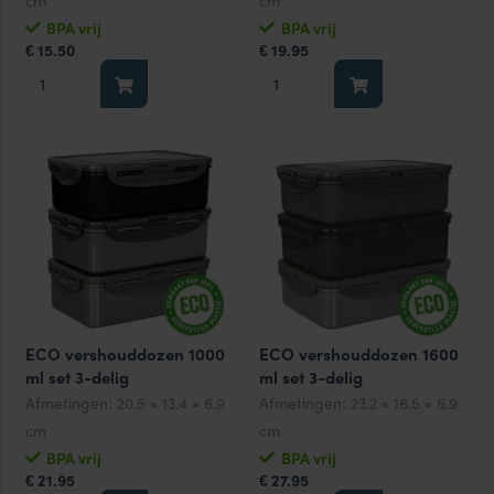
cm
cm
BPA vrij
BPA vrij
15.50
19.95
€
€
ECO
ECO
vershouddozen
vershouddozen
600
1100
ml
ml
set
set
3-
3-
delig
delig
aantal
aantal
ECO vershouddozen 1000
ECO vershouddozen 1600
ml set 3-delig
ml set 3-delig
Afmetingen:
20.5 × 13.4 × 6.9
Afmetingen:
23.2 × 16.5 × 6.9
cm
cm
BPA vrij
BPA vrij
21.95
27.95
€
€