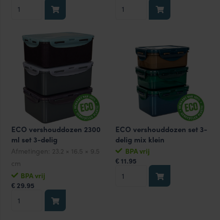
ECO
ECO
vershouddozen
vershouddozen
1000
1600
ml
ml
set
set
3-
3-
delig
delig
aantal
aantal
ECO vershouddozen 2300
ECO vershouddozen set 3-
ml set 3-delig
delig mix klein
Afmetingen:
23.2 × 16.5 × 9.5
BPA vrij
11.95
€
cm
ECO
BPA vrij
vershouddozen
29.95
€
ECO
set
vershouddozen
3-
2300
delig