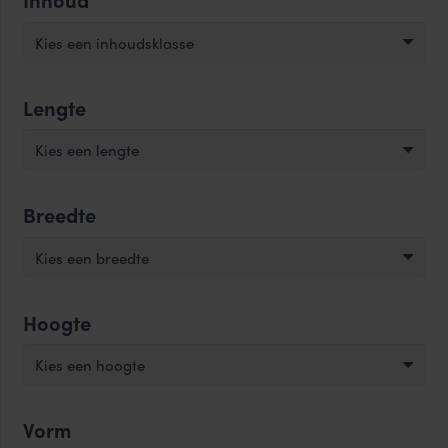
delig
delig
aantal
aantal
Kies een inhoudsklasse
Lengte
Kies een lengte
Breedte
Kies een breedte
Hoogte
Kies een hoogte
Vorm