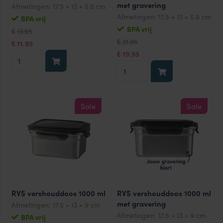
met gravering
Afmetingen:
17.5 × 13 × 5.8 cm
Afmetingen:
17.5 × 13 × 5.8 cm
BPA vrij
Oorspronkelijke
Huidige
BPA vrij
13.95
€
prijs
prijs
Oorspronkelijke
Huidige
21.95
was:
is:
€
11.95
€
prijs
prijs
€13.95.
€11.95.
was:
is:
19.95
RVS
€
€21.95.
€19.95.
RVS
vershouddoos
vershouddoos
600
600
ml
ml
aantal
Sale
Sale
met
gravering
aantal
RVS vershouddoos 1000 ml
RVS vershouddoos 1000 ml
met gravering
Afmetingen:
17.5 × 13 × 9 cm
Afmetingen:
17.5 × 13 × 9 cm
BPA vrij