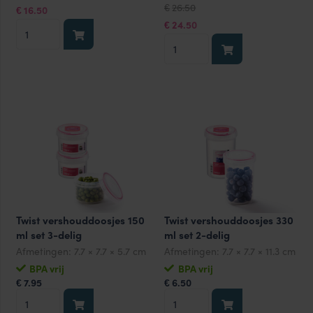
Oorspronkelijke
Huidige
26.50
was:
is:
€
16.50
€
prijs
prijs
€18.50.
€16.50.
was:
is:
24.50
RVS
€
€26.50.
€24.50.
RVS
vershouddoos
vershouddoos
1200
1200
ml
ml
aantal
met
gravering
aantal
Twist vershouddoosjes 150
Twist vershouddoosjes 330
ml set 3-delig
ml set 2-delig
Afmetingen:
7.7 × 7.7 × 5.7 cm
Afmetingen:
7.7 × 7.7 × 11.3 cm
BPA vrij
BPA vrij
7.95
6.50
€
€
Twist
Twist