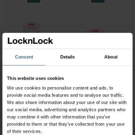
vershouddoosjes
vershouddoosjes
150
330
ml
ml
set
set
3-
2-
delig
delig
aantal
aantal
Consent
Details
About
Twist vershouddozen 360
Twist vershouddozen 560
ml set 3-delig
ml set 2-delig
This website uses cookies
Afmetingen:
9.8 × 9.8 × 7.6
Afmetingen:
9.8 × 9.8 × 10.9
We use cookies to personalise content and ads, to
cm
cm
provide social media features and to analyse our traffic.
BPA vrij
BPA vrij
We also share information about your use of our site with
8.95
6.95
€
€
Twist
Twist
our social media, advertising and analytics partners who
may combine it with other information that you’ve
vershouddozen
vershouddozen
provided to them or that they’ve collected from your use
360
560
of their services.
ml
ml