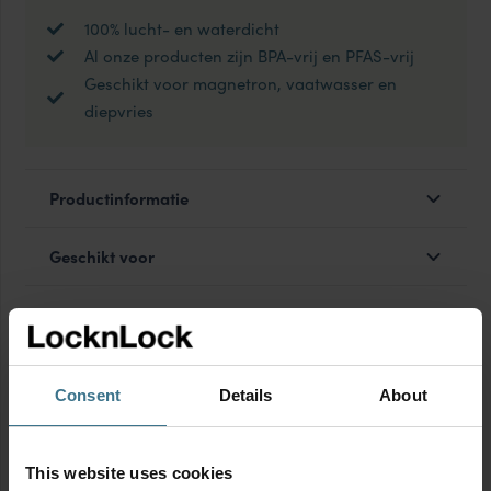
100% lucht- en waterdicht
Al onze producten zijn BPA-vrij en PFAS-vrij
Geschikt voor magnetron, vaatwasser en
diepvries
Productinformatie
Geschikt voor
MIX & MATCH voor korting
Consent
Details
About
This website uses cookies