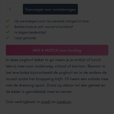
Yoghurt
Toevoegen aan winkelwagen
beker
|
Op werkdagen voor 14u besteld, morgen in huis
Muesli
Betaal zoals je wilt: vooraf of achteraf
beker
14 dagen bedenktijd
to
1 jaar garantie
go
(large)
MIX & MATCH voor korting
760
In deze yoghurt beker to go neem je je ontbijt of lunch
ml
lekvrij mee voor onderweg, school of kantoor. Bewaar in
+
het ene bakje bijvoorbeeld de yoghurt en in de andere de
310
muesli zodat het knapperig blijft. Of neem een salade mee
ml
met de dressing apart. Draai op elkaar tot één geheel en
aantal
de beker is gemakkelijk mee te nemen.
Ook verkrijgbaar in
small
en
medium
.