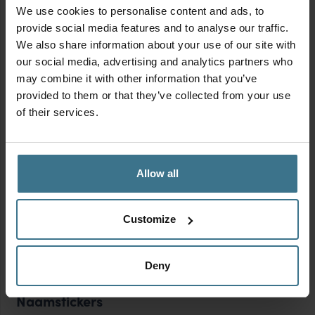
We use cookies to personalise content and ads, to
provide social media features and to analyse our traffic.
We also share information about your use of our site with
our social media, advertising and analytics partners who
may combine it with other information that you’ve
provided to them or that they’ve collected from your use
of their services.
Allow all
Customize
MIX & MATCH | Alles voor de lunch to go
Oorspronkelijke
Huidige
Vanaf:
14.85
13.37
€
€
prijs
prijs
Deny
was:
is:
€14.85.
€13.37.
Naamstickers