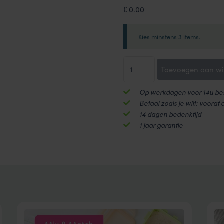
0.00
€
Kies minstens 3 items.
MIX
Toevoegen aan w
&
MATCH
Op werkdagen voor 14u bes
|
Betaal zoals je wilt: vooraf 
Alles
14 dagen bedenktijd
voor
1 jaar garantie
de
thuisbakkers
aantal