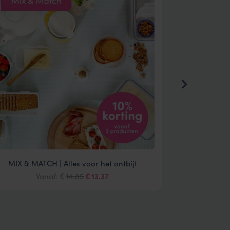
MIX & MATCH | Alles voor het ontbijt
MIX & MATC
Oorspronkelijke
Huidige
Vanaf:
14.85
13.37
€
€
prijs
prijs
was:
is:
€14.85.
€13.37.