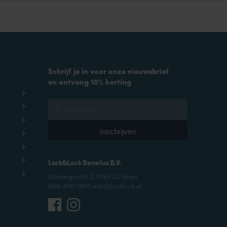
Schrijf je in voor onze nieuwsbrief
en ontvang 10% korting
Lock&Lock Benelux B.V.
Oostergracht 3, 3763 LX Soest
085-800 1800 info@locklock.nl