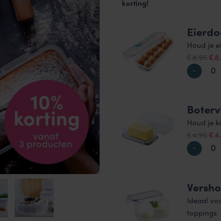
korting!
Eierdo
Houd je e
Oor
8.95
8
€
€
prij
was
€8.
Boterv
Houd je k
Oor
4.95
4
€
€
prij
was
€4.
Versho
Ideaal vo
toppings