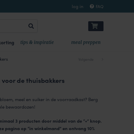
log in
FAQ
orting
tips & inspiratie
meal preppen
kers
Volgende
 voor de thuisbakkers
kelijke
dige
js
bloem, meel en suiker in de voorraadkast? Berg
iale bewaardozen!
.15.
minimaal 3 producten door middel van de “+” knop.
ze pagina op “in winkelmand” en ontvang 10%