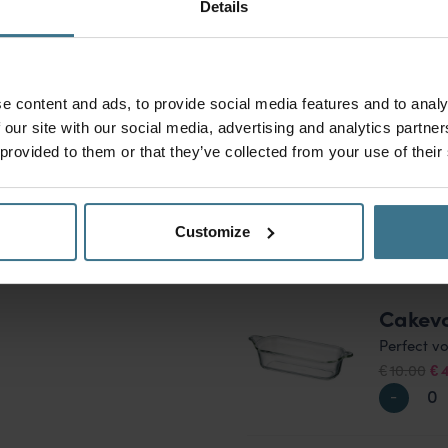
Pannen
Details
Houd je z
Oo
13.95
1
€
€
pri
wa
e content and ads, to provide social media features and to analy
€13
 our site with our social media, advertising and analytics partn
 provided to them or that they’ve collected from your use of their
Taartd
Houd je z
Oo
28.95
€
€
Customize
pr
wa
€2
Cakev
Perfect v
Oo
10.00
€
€
pri
wa
€1