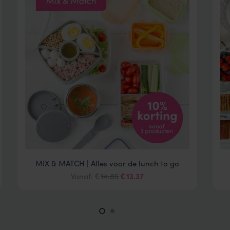
MIX & MATCH | Alles voor de lunch to go
Oorspronkelijke
Huidige
Vanaf:
14.85
13.37
€
€
prijs
prijs
was:
is:
€14.85.
€13.37.