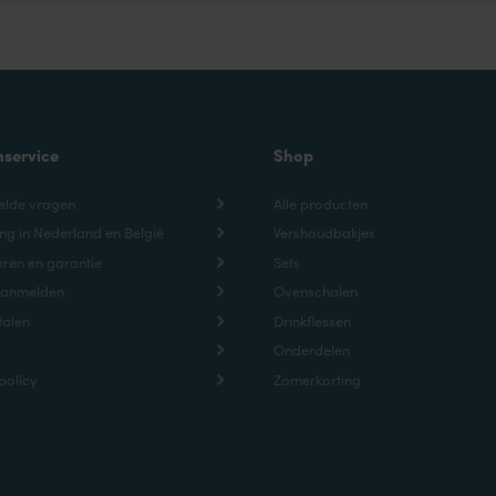
nservice
Shop
elde vragen
Alle producten
ng in Nederland en België
Vershoudbakjes
ren en garantie
Sets
aanmelden
Ovenschalen
talen
Drinkflessen
Onderdelen
policy
Zomerkorting