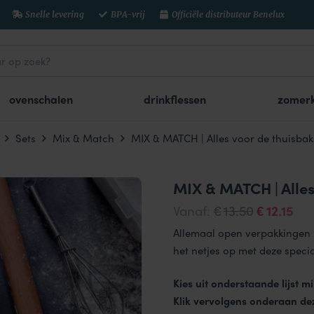
Snelle levering
BPA-vrij
Officiële distributeur Benelux
ovenschalen
drinkflessen
zomerk
Sets
Mix & Match
MIX & MATCH | Alles voor de thuisbak
MIX & MATCH | Alles
Oorspron
Hui
Vanaf:
13.50
12.15
€
€
prijs
pri
Allemaal open verpakkingen 
was:
is:
het netjes op met deze spec
€13.50.
€12
Kies uit onderstaande lijst 
Klik vervolgens onderaan de