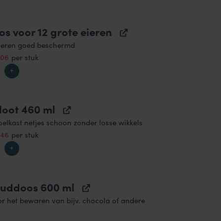
os voor 12 grote eieren
ieren goed beschermd
spronkelijke
Huidige
.06
per stuk
s
prijs
:
is:
95.
€8.06.
loot 460 ml
oelkast netjes schoon zonder losse wikkels
spronkelijke
Huidige
.46
per stuk
s
prijs
:
is:
95.
€4.46.
uddoos 600 ml
or het bewaren van bijv. chocola of andere