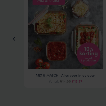
preppen
MIX & MATCH | Alles voor in de oven
lijke
ige
Oorspronkelijke
Huidige
Vanaf:
14.85
13.37
€
€
prijs
prijs
was:
is:
27.
€14.85.
€13.37.