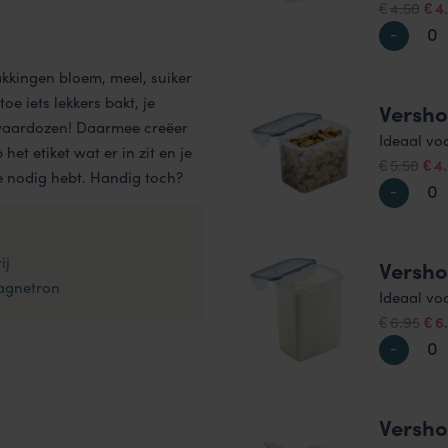
Oor
4.50
4
€
€
prij
was
kkingen bloem, meel, suiker
€4.
oe iets lekkers bakt, je
Versho
ewaardozen! Daarmee creëer
Ideaal voo
het etiket wat er in zit en je
Oor
5.50
4
€
€
e nodig hebt. Handig toch?
prij
was
€5.
ij
Versho
magnetron
Ideaal vo
Oor
6.95
6
€
€
prij
was
€6.
Versho