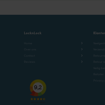
LocknLock
Klante
Home
Veelgest
Over ons
Verzendi
Contact
Retourne
Reviews
Retour 
Veilig be
Retailer
Privacy 