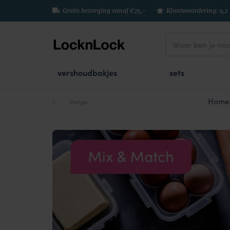
Gratis bezorging vanaf €75,-
Klantwaardering: 9,2
vershoudbakjes
sets
Home
Vorige