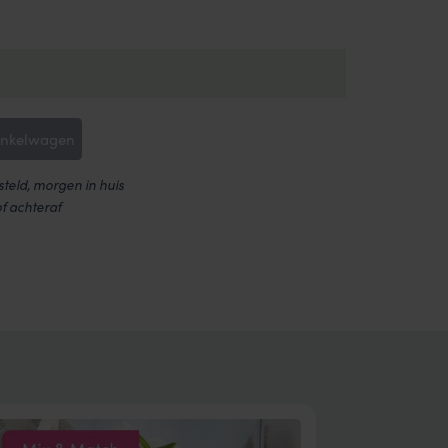
inkelwagen
teld, morgen in huis
of achteraf