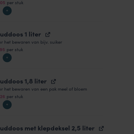
spronkelijke
Huidige
.05
per stuk
s
prijs
:
is:
50.
€4.05.
uddoos 1 liter
r het bewaren van bijv. suiker
spronkelijke
Huidige
.95
per stuk
s
prijs
:
is:
50.
€4.95.
uddoos 1,8 liter
or het bewaren van een pak meel of bloem
spronkelijke
Huidige
.26
per stuk
s
prijs
:
is:
95.
€6.26.
uddoos met klepdeksel 2,5 liter