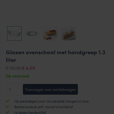
Glazen ovenschaal met handgreep 1.3
liter
Oorspronkelijke
Huidige
10.00
4.50
€
€
prijs
prijs
Op voorraad
was:
is:
Glazen
€10.00.
€4.50.
Toevoegen aan winkelwagen
ovenschaal
met
Op werkdagen voor 14u besteld, morgen in huis
handgreep
Betaal zoals je wilt: vooraf of achteraf
1.3
14 dagen bedenktijd