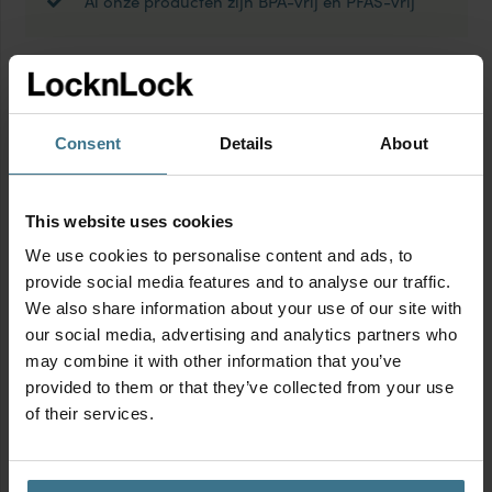
Al onze producten zijn BPA-vrij en PFAS-vrij
Productinformatie
Consent
Details
About
Geschikt voor
This website uses cookies
Meer over de HOT&COOL thermosflessen
We use cookies to personalise content and ads, to
provide social media features and to analyse our traffic.
Ideaal voor onderweg, tijdens outdoor activiteiten,
We also share information about your use of our site with
vakanties op school of kantoor: een stijlvolle HOT&COOL
our social media, advertising and analytics partners who
thermosfles. De drinkflessen zijn dubbelwandig waardoor
may combine it with other information that you’ve
je drankje minstens 6 tot 10 uur warm of koud blijft.
provided to them or that they’ve collected from your use
Cadeau-tip: geef een persoonlijk cadeau en laat zijn/haar
of their services.
naam op de fles graveren.