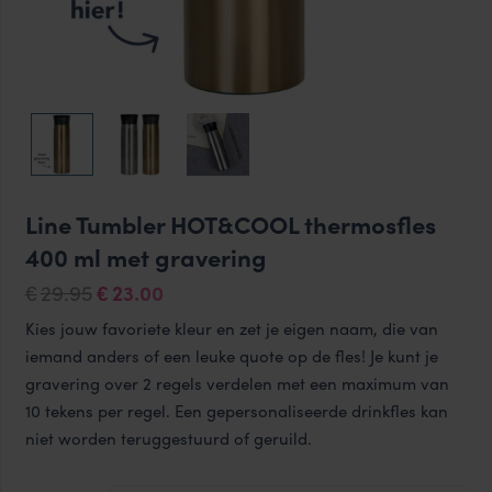
Line Tumbler HOT&COOL thermosfles
400 ml met gravering
Oorspronkelijke
Huidige
29.95
23.00
€
€
prijs
prijs
Kies jouw favoriete kleur en zet je eigen naam, die van
was:
is:
iemand anders of een leuke quote op de fles! Je kunt je
€29.95.
€23.00.
gravering over 2 regels verdelen met een maximum van
10 tekens per regel. Een gepersonaliseerde drinkfles kan
niet worden teruggestuurd of geruild.