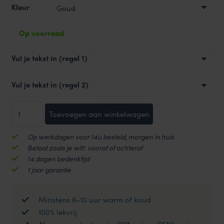
Kleur
Op voorraad
Vul je tekst in (regel 1)
Vul je tekst in (regel 2)
Line
Toevoegen aan winkelwagen
Tumbler
HOT&COOL
Op werkdagen voor 14u besteld, morgen in huis
thermosfles
Betaal zoals je wilt: vooraf of achteraf
400
14 dagen bedenktijd
ml
1 jaar garantie
met
gravering
Minstens 6-10 uur warm of koud
aantal
100% lekvrij