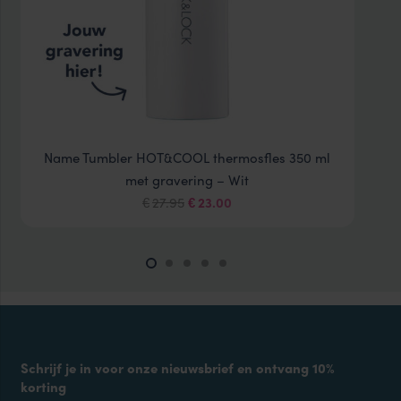
Name Tumbler HOT&COOL thermosfles 350 ml
met gravering – Wit
Oorspronkelijke
Huidige
27.95
23.00
€
€
prijs
prijs
was:
is:
€27.95.
€23.00.
Schrijf je in voor onze nieuwsbrief en ontvang 10%
korting