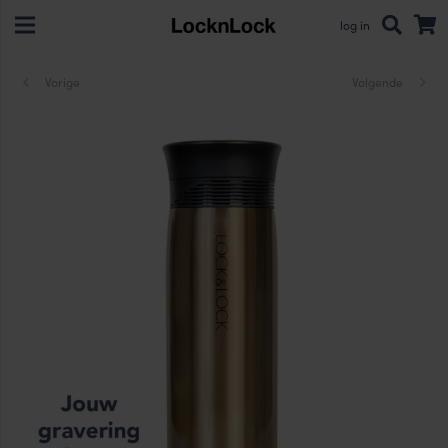
log in
Vorige
Volgende