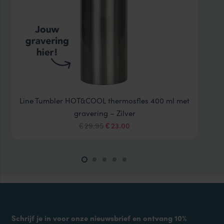
Line Tumbler HOT&COOL thermosfles 400 ml met
gravering – Zilver
Oorspronkelijke
Huidige
29.95
23.00
€
€
prijs
prijs
was:
is:
€29.95.
€23.00.
Schrijf je in voor onze nieuwsbrief en ontvang 10%