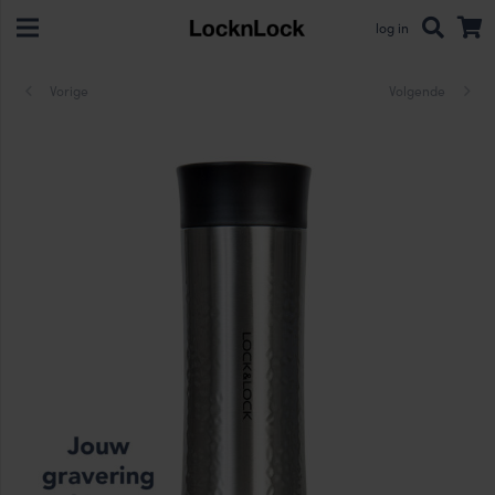
log in
Vorige
Volgende