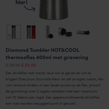
Diamond Tumbler HOT&COOL
thermosfles 400ml met gravering
Oorspronkelijke
Huidige
29.95
23.00
€
€
prijs
prijs
Een drinkfles met naam: leuk om te geven en om te
was:
is:
krijgen! Kies jouw favoriete kleur en zet je eigen naam, die
€29.95.
€23.00.
van iemand anders of een leuke quote op de fles. Je kunt
de gravering over 2 regels verdelen met een maximum
van 10 tekens per regel. Een gepersonaliseerde drinkfles
kan niet worden teruggestuurd of geruild.