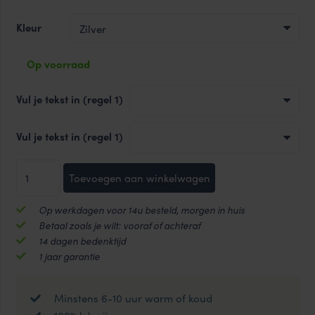
Kleur
Op voorraad
Vul je tekst in (regel 1)
Vul je tekst in (regel 1)
Diamond
Toevoegen aan winkelwagen
Tumbler
HOT&COOL
Op werkdagen voor 14u besteld, morgen in huis
thermosfles
Betaal zoals je wilt: vooraf of achteraf
400ml
14 dagen bedenktijd
met
1 jaar garantie
gravering
aantal
Minstens 6-10 uur warm of koud