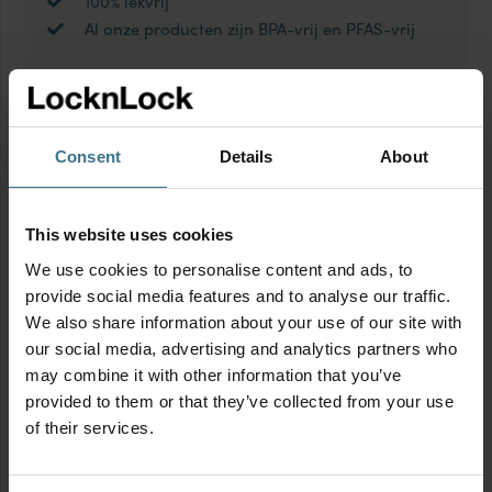
100% lekvrij
Al onze producten zijn BPA-vrij en PFAS-vrij
Productinformatie
Consent
Details
About
Geschikt voor
This website uses cookies
We use cookies to personalise content and ads, to
Meer over de HOT&COOL thermosflessen
provide social media features and to analyse our traffic.
Ideaal voor onderweg, tijdens outdoor activiteiten,
We also share information about your use of our site with
vakanties op school of kantoor: een stijlvolle HOT&COOL
our social media, advertising and analytics partners who
may combine it with other information that you’ve
thermosfles. De drinkflessen zijn dubbelwandig waardoor
provided to them or that they’ve collected from your use
je drankje minstens 6 tot 10 uur warm of koud blijft.
of their services.
Cadeau-tip: geef een persoonlijk cadeau en laat zijn/haar
naam op de fles graveren.