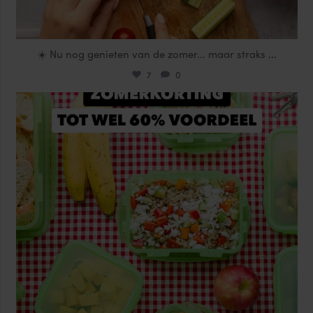
☀️ Nu nog genieten van de zomer... maar straks
...
7
0
locklocknl
Jul 25