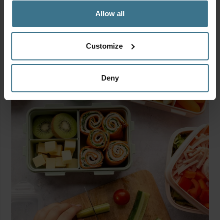
🎒 Back to School & Work deal!
Allow all
Mix &
...
8
0
Customize
locklocknl
Aug 14
Deny