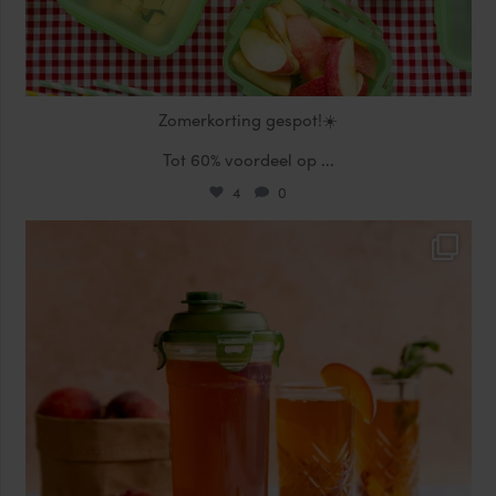
Zomerkorting gespot!☀️
Tot 60% voordeel op
...
4
0
locklocknl
Jul 17