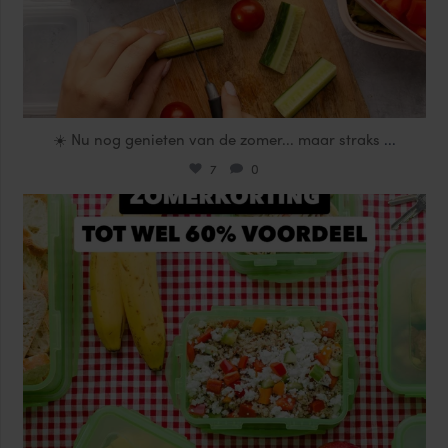
☀️ Nu nog genieten van de zomer... maar straks
...
7
0
locklocknl
Jul 25