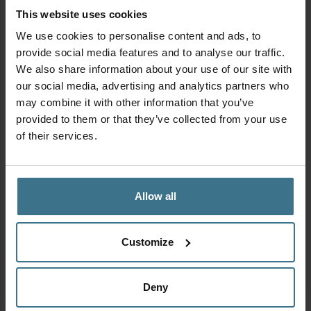
This website uses cookies
We use cookies to personalise content and ads, to
locklocknl
428
945
provide social media features and to analyse our traffic.
We also share information about your use of our site with
our social media, advertising and analytics partners who
locklocknl
Aug 18
may combine it with other information that you’ve
provided to them or that they’ve collected from your use
of their services.
Allow all
Customize
Deny