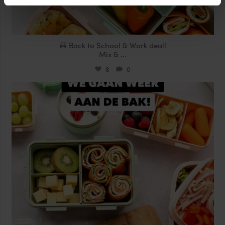
🎒 Back to School & Work deal!
Mix &
...
8
0
locklocknl
Aug 14