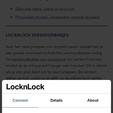
Zalm met pesto, pasta en broccoli
Pita pulled chicken, mozzarella, tomaat en pesto
LOCKNLOCK VERSHOUDBAKJES
Voor het meal preppen van je pasta pesto salade heb je
een goede voorraad luchtdichte vershoudbakjes nodig.
De
vershoudbakjes van LocknLock
zijn perfect hiervoor,
omdat ze de inhoud echt langer vers houden! Dit is ideaal
als je van plan bent om te meal preppen. Bovendien
lekken ze niet, zodat je ze zelfs op de zijkant kunt zetten
wanneer je even geen plaats meer hebt in je koelkast.
Daarnaast zijn de bakjes geschikt voor gebruik in de
magnetron, diepvries en vaatwasser. Maak het jezelf
Consent
Details
About
gemakkelijk en geniet van je heerlijke pasta pesto salade,
waar en wanneer je maar wilt!