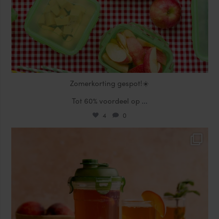
Zomerkorting gespot!☀️
Tot 60% voordeel op
...
4
0
locklocknl
Jul 17