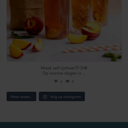
Maak zelf ijsthee!🍑🍋🍓
Op warme dagen is
...
4
0
Meer laden...
Volg op Instagram