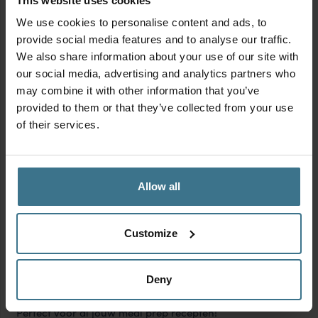
This website uses cookies
Pasta al forno
We use cookies to personalise content and ads, to
provide social media features and to analyse our traffic.
We also share information about your use of our site with
LOCKNLOCK VERSHOUDBAKJES
our social media, advertising and analytics partners who
may combine it with other information that you’ve
Voor het meal preppen van deze nasi kuning zijn goede,
provided to them or that they’ve collected from your use
luchtdichte vershoudbakjes onmisbaar. De
of their services.
vershoudbakjes van LocknLock
zorgen ervoor dat de
ketjapkip, rijst, groenten en komkommersalade elk apart
optimaal vers blijven en dat geuren zich niet verspreiden
Allow all
in de koelkast. Ideaal om alle componenten
georganiseerd klaar te zetten, zodat je doordeweeks in
een paar minuten een complete Indonesische maaltijd op
Customize
tafel zet! Bovendien zijn de bakjes lekvrij, zodat je ze
gerust op hun zijkant kunt zetten als je wat ruimte tekort
komt in de koelkast. Extra handig: de LocknLock bakjes
Deny
zijn geschikt voor de magnetron, diepvries én vaatwasser.
Perfect voor al jouw meal prep recepten!