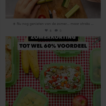
☀️ Nu nog genieten van de zomer... maar straks
...
8
0
locklocknl
Jul 25