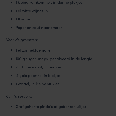
1 kleine komkommer, in dunne plakjes
1 el witte wijnazijn
1 tl suiker
Peper en zout naar smaak
Voor de groenten:
1 el zonnebloemolie
100 g sugar snaps, gehalveerd in de lengte
½ Chinese kool, in reepjes
½ gele paprika, in blokjes
1 wortel, in kleine stukjes
Om te serveren:
Grof gehakte pinda’s of gebakken uitjes