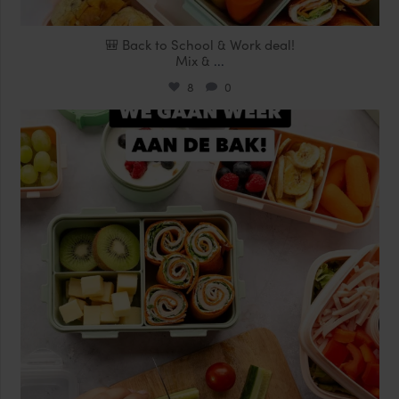
🎒 Back to School & Work deal!
Mix &
...
8
0
locklocknl
Aug 14