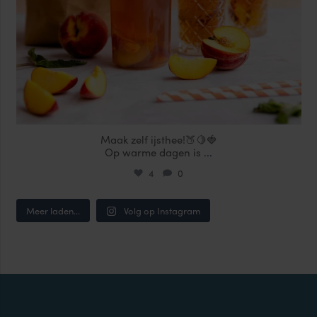
Maak zelf ijsthee!🍑🍋🍓
Op warme dagen is
...
4
0
Meer laden...
Volg op Instagram