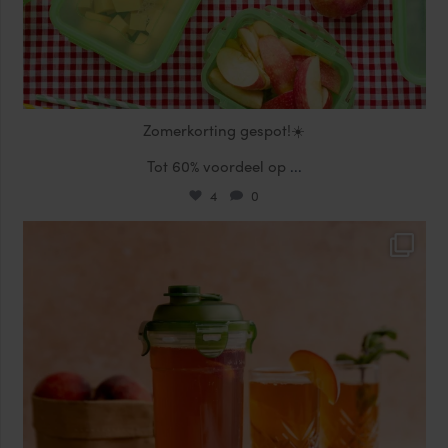
Zomerkorting gespot!☀️
Tot 60% voordeel op
...
4
0
locklocknl
Jul 17