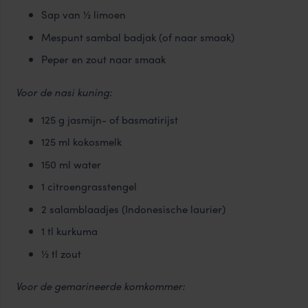
Sap van ½ limoen
Mespunt sambal badjak (of naar smaak)
Peper en zout naar smaak
Voor de nasi kuning:
125 g jasmijn- of basmatirijst
125 ml kokosmelk
150 ml water
1 citroengrasstengel
2 salamblaadjes (Indonesische laurier)
1 tl kurkuma
½ tl zout
Voor de gemarineerde komkommer: