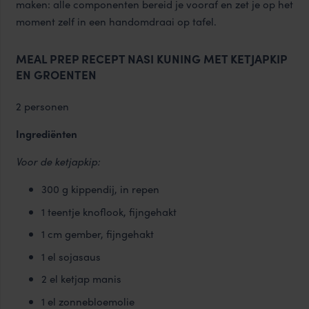
maken: alle componenten bereid je vooraf en zet je op het
moment zelf in een handomdraai op tafel.
MEAL PREP RECEPT NASI KUNING MET KETJAPKIP
EN GROENTEN
2 personen
Ingrediënten
Voor de ketjapkip:
300 g kippendij, in repen
1 teentje knoflook, fijngehakt
1 cm gember, fijngehakt
1 el sojasaus
2 el ketjap manis
1 el zonnebloemolie