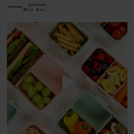
locklocknl
428
947
locklocknl
Aug 18