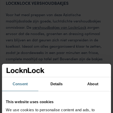
LOCKNLOCK VERSHOUDBAKJES
Voor het meal preppen van deze Aziatische
maaltijdsalade zijn goede, luchtdichte vershoudbakjes
onmisbaar. De
vershoudbakjes van LocknLock
zorgen
ervoor dat de noodles, groenten en dressing optimaal
vers blijven en dat geuren zich niet verspreiden in de
koelkast. Ideaal om alles georganiseerd klaar te zetten,
zodat je doordeweeks in een paar minuten een frisse,
complete maaltijd op tafel zet! Bovendien zijn de bakjes
lekvrij, zodat je ze gerust op hun zijkant kunt zetten als je
wat ruimte tekort komt in de koelkast. Extra handig: de
LocknLock bakjes zijn geschikt voor de magnetron,
diepvries én vaatwasser. Perfect voor al jouw meal prep
Consent
Details
About
recepten!
This website uses cookies
We use cookies to personalise content and ads, to