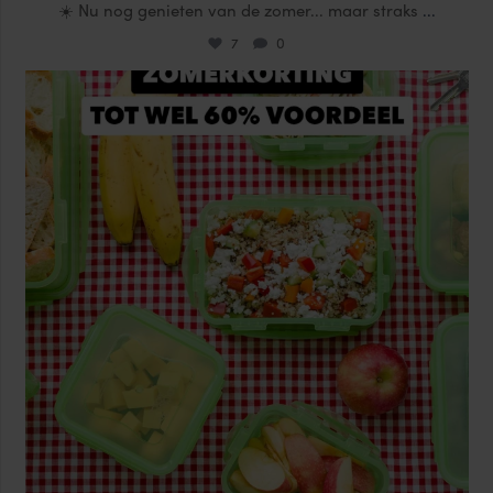
☀️ Nu nog genieten van de zomer... maar straks
...
7
0
locklocknl
Jul 25