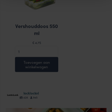
Vershouddoos 550
ml
4.75
€
Vershouddoos
550
ml
Toevoegen aan
winkelwagen
aantal
locklocknl
428
945