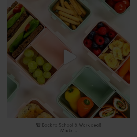
locklocknl
Aug 18
🎒 Back to School & Work deal!
Mix &
...