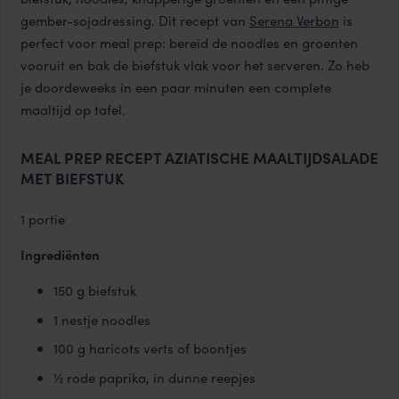
gember-sojadressing. Dit recept van
Serena Verbon
is
perfect voor meal prep: bereid de noodles en groenten
vooruit en bak de biefstuk vlak voor het serveren. Zo heb
je doordeweeks in een paar minuten een complete
maaltijd op tafel.
MEAL PREP RECEPT AZIATISCHE MAALTIJDSALADE
MET BIEFSTUK
1 portie
Ingrediënten
150 g biefstuk
1 nestje noodles
100 g haricots verts of boontjes
½ rode paprika, in dunne reepjes