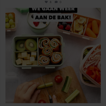
8
0
locklocknl
Aug 14