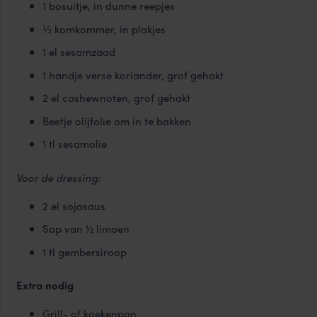
1 bosuitje, in dunne reepjes
⅓ komkommer, in plakjes
1 el sesamzaad
1 handje verse koriander, grof gehakt
2 el cashewnoten, grof gehakt
Beetje olijfolie om in te bakken
1 tl sesamolie
Voor de dressing:
2 el sojasaus
Sap van ½ limoen
1 tl gembersiroop
Extra nodig
Grill- of koekenpan