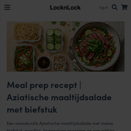
log in
Meal prep recept |
Aziatische maaltijdsalade
met biefstuk
Een smaakvolle Aziatische maaltijdsalade met malse
biefstuk, noodles, knapperige groenten en een pittige