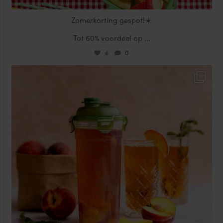
Zomerkorting gespot!☀️
Tot 60% voordeel op
...
4
0
locklocknl
Jul 17