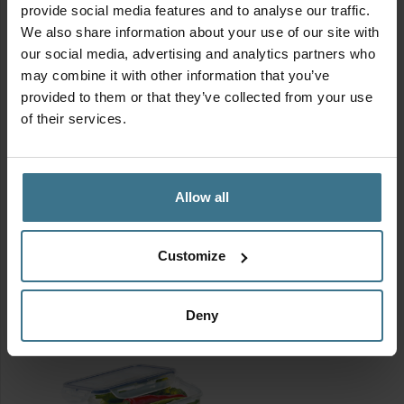
provide social media features and to analyse our traffic.
We also share information about your use of our site with
our social media, advertising and analytics partners who
may combine it with other information that you’ve
provided to them or that they’ve collected from your use
of their services.
Vershouddoos 470
Vershouddoos 350
ml
ml
3.95
3.75
€
€
Allow all
Vershouddoos
Vershouddoos
470
350
ml
ml
Toevoegen aan
Toevoegen aan
Customize
winkelwagen
winkelwagen
aantal
aantal
Deny