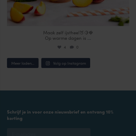
Maak zelf ijsthee!🍑🍋🍓
Op warme dagen is
...
4
0
Meer laden...
Volg op Instagram
Schrijf je in voor onze nieuwsbrief en ontvang 10%
korting