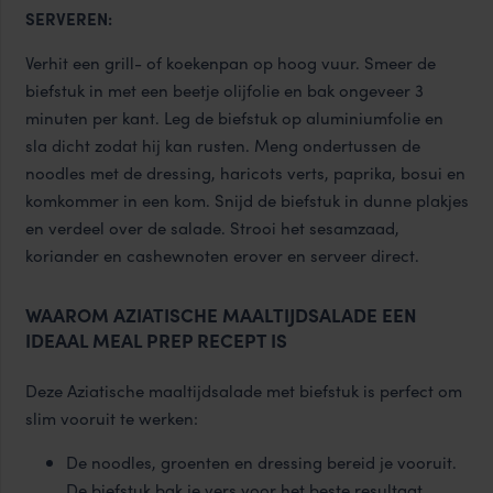
SERVEREN:
Verhit een grill- of koekenpan op hoog vuur. Smeer de
biefstuk in met een beetje olijfolie en bak ongeveer 3
minuten per kant. Leg de biefstuk op aluminiumfolie en
sla dicht zodat hij kan rusten. Meng ondertussen de
noodles met de dressing, haricots verts, paprika, bosui en
komkommer in een kom. Snijd de biefstuk in dunne plakjes
en verdeel over de salade. Strooi het sesamzaad,
koriander en cashewnoten erover en serveer direct.
WAAROM AZIATISCHE MAALTIJDSALADE EEN
IDEAAL MEAL PREP RECEPT IS
Deze Aziatische maaltijdsalade met biefstuk is perfect om
slim vooruit te werken:
De noodles, groenten en dressing bereid je vooruit.
De biefstuk bak je vers voor het beste resultaat.