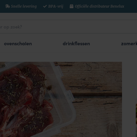
Snelle levering
BPA-vrij
Officiële distributeur Benelux
ovenschalen
drinkflessen
zomerk