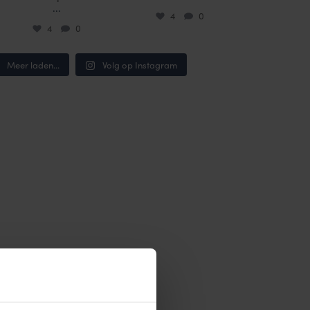
...
4
0
4
0
Meer laden...
Volg op Instagram