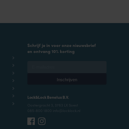
Schrijf je in voor onze nieuwsbrief
en ontvang 10% korting
Lock&Lock Benelux B.V.
Oostergracht 3, 3763 LX Soest
085-800 1800 info@locklock.nl