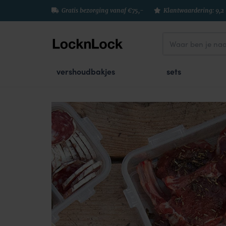
Gratis bezorging vanaf €75,-
Klantwaardering: 9,2
vershoudbakjes
sets