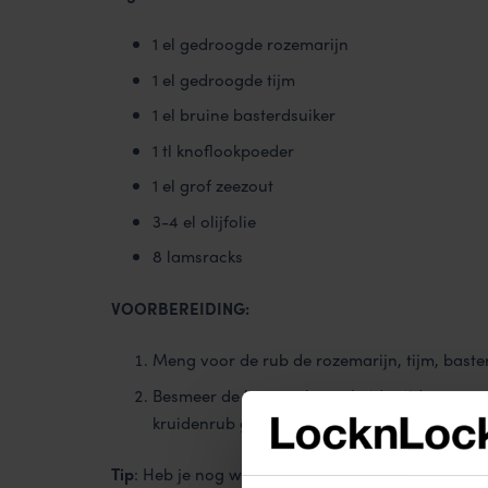
1 el gedroogde rozemarijn
1 el gedroogde tijm
1 el bruine basterdsuiker
1 tl knoflookpoeder
1 el grof zeezout
3-4 el olijfolie
8 lamsracks
VOORBEREIDING:
Meng voor de rub de rozemarijn, tijm, baste
Besmeer de lamsrack aan beide zijden met olij
kruidenrub goed verdeeld is over het vlees, 
Tip
: Heb je nog wat rub over? Bewaar deze afgesl