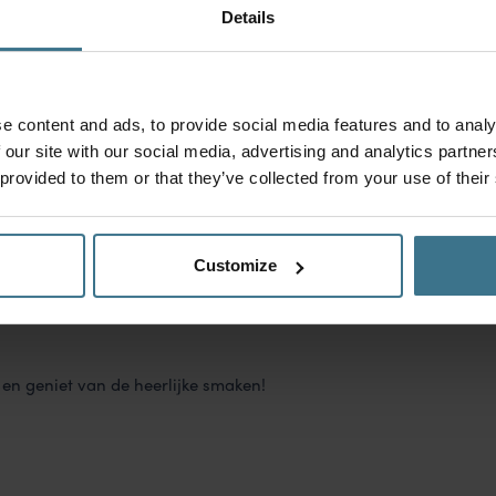
Details
dekt in
een vershoudbakje
, in de koelkast. Draai het bakje
e content and ads, to provide social media features and to analy
es verdeeld wordt.
 our site with our social media, advertising and analytics partn
 provided to them or that they’ve collected from your use of their
er kant, afhankelijk van de dikte van het vlees. Het vlees
Customize
e smaak.
 en geniet van de heerlijke smaken!