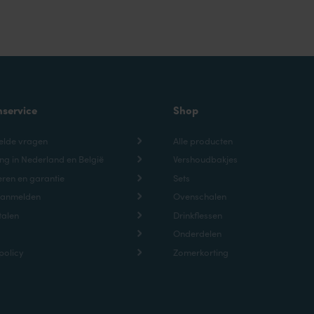
nservice
Shop
elde vragen
Alle producten
ng in Nederland en België
Vershoudbakjes
ren en garantie
Sets
aanmelden
Ovenschalen
talen
Drinkflessen
Onderdelen
policy
Zomerkorting