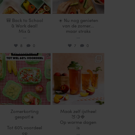
🎒 Back to School
☀️ Nu nog genieten
& Work deal!
van de zomer...
Mix &
maar straks
...
...
8
0
7
0
locklocknl
locklocknl
Jul 25
Jul 17
Zomerkorting
Maak zelf ijsthee!
gespot!☀️
🍑🍋🍓
Op warme dagen
Tot 60% voordeel
is
op
...