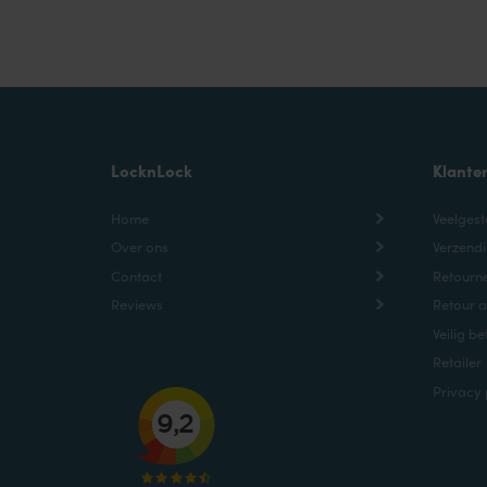
LocknLock
Klante
Home
Veelgest
Over ons
Verzendi
Contact
Retourne
Reviews
Retour 
Veilig be
Retailer
Privacy 