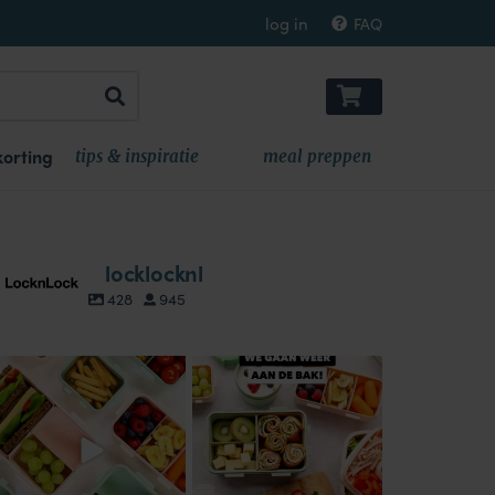
log in
FAQ
orting
tips & inspiratie
meal preppen
locklocknl
428
945
locklocknl
locklocknl
Aug 18
Aug 14