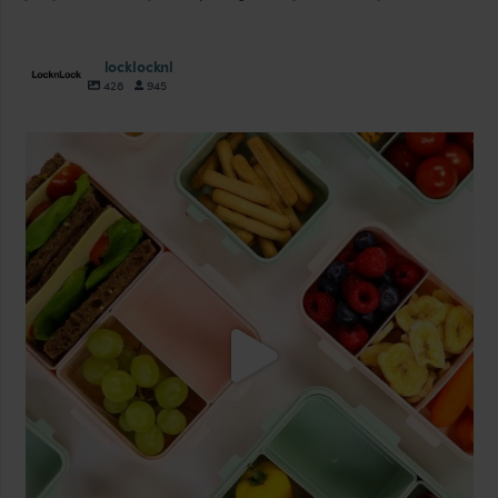
locklocknl
428
945
locklocknl
Aug 18