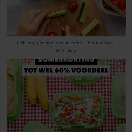
☀️ Nu nog genieten van de zomer... maar straks
...
7
0
locklocknl
Jul 25