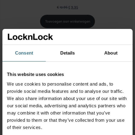
Oorspronkelijke
Huidige
12.95
9.95
€
€
prijs
prijs
Toevoegen aan winkelwagen
was:
is:
€12.95.
€9.95.
PRODUCT
AANBIEDING
IN
Consent
Details
About
DE
UITVERKOOP
This website uses cookies
We use cookies to personalise content and ads, to
provide social media features and to analyse our traffic.
We also share information about your use of our site with
our social media, advertising and analytics partners who
may combine it with other information that you’ve
provided to them or that they’ve collected from your use
of their services.
Drinkfles Piraat Jack 430 ml