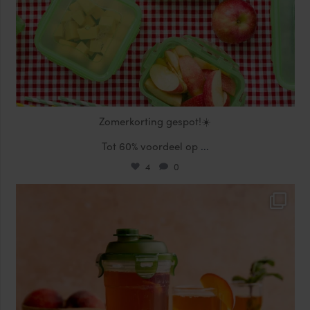
Zomerkorting gespot!☀️
Tot 60% voordeel op
...
4
0
locklocknl
Jul 17