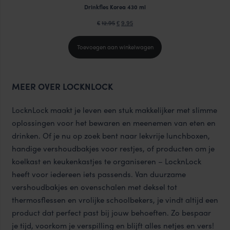
Drinkfles Korea 430 ml
Oorspronkelijke
Huidige
12.95
9.95
€
€
prijs
prijs
Toevoegen aan winkelwagen
was:
is:
€12.95.
€9.95.
MEER OVER LOCKNLOCK
LocknLock maakt je leven een stuk makkelijker met slimme
oplossingen voor het bewaren en meenemen van eten en
drinken. Of je nu op zoek bent naar lekvrije lunchboxen,
handige vershoudbakjes voor restjes, of producten om je
koelkast en keukenkastjes te organiseren – LocknLock
heeft voor iedereen iets passends. Van duurzame
vershoudbakjes
en
ovenschalen met deksel
tot
thermosflessen
en vrolijke
schoolbekers
, je vindt altijd een
product dat perfect past bij jouw behoeften. Zo bespaar
je tijd, voorkom je verspilling en blijft alles netjes en vers!