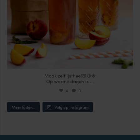
Maak zelf ijsthee!🍑🍋🍓
Op warme dagen is
...
4
0
Meer laden...
Volg op Instagram