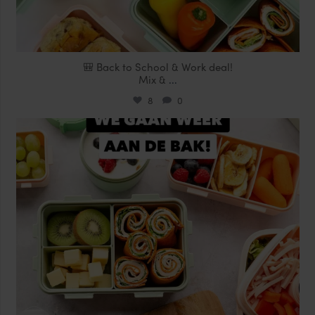
🎒 Back to School & Work deal!
Mix &
...
8
0
locklocknl
Aug 14