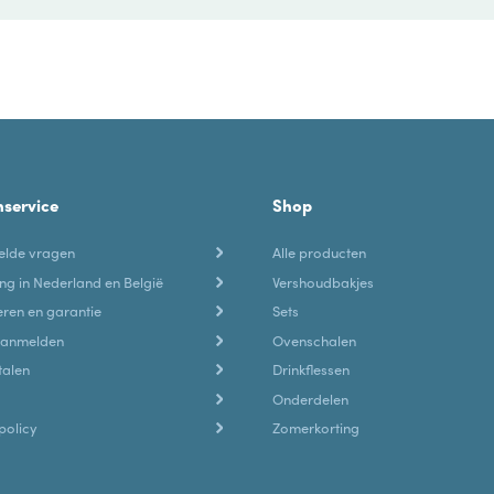
nservice
Shop
elde vragen
Alle producten
ng in Nederland en België
Vershoudbakjes
ren en garantie
Sets
aanmelden
Ovenschalen
talen
Drinkflessen
Onderdelen
policy
Zomerkorting