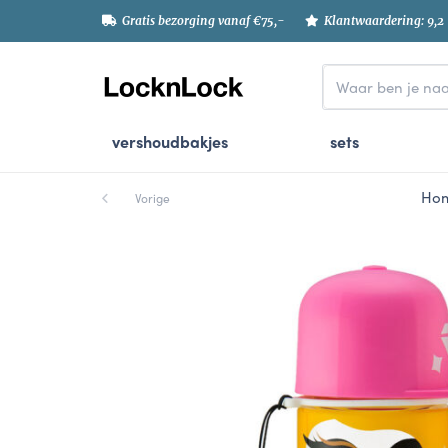
Gratis bezorging vanaf €75,-
Klantwaardering: 9,2
vershoudbakjes
sets
Ho
Vorige