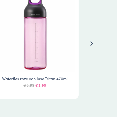
Waterfles roze van luxe Tritan 470ml
Waterfles 
Oorspronkelijke
Huidige
8.99
3.95
€
€
prijs
prijs
was:
is:
€8.99.
€3.95.