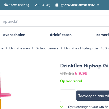
Snelle levering
BPA-vrij
Officiële distributeur Benelux
ovenschalen
drinkflessen
zomerk
me
Drinkflessen
Schoolbekers
Drinkfles Hiphop Girl 430 
Drinkfles Hiphop Gi
Oorspronkelijke
Huidige
12.95
9.95
€
€
prijs
prijs
Op voorraad
was:
is:
€12.95.
€9.95.
Drinkfles
Toevoegen aan w
Hiphop
Girl
Op werkdagen voor 14u bes