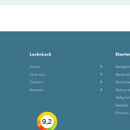
LocknLock
Klante
Home
Veelgest
Over ons
Verzendi
Contact
Retourne
Reviews
Retour 
Veilig be
Retailer
Privacy 