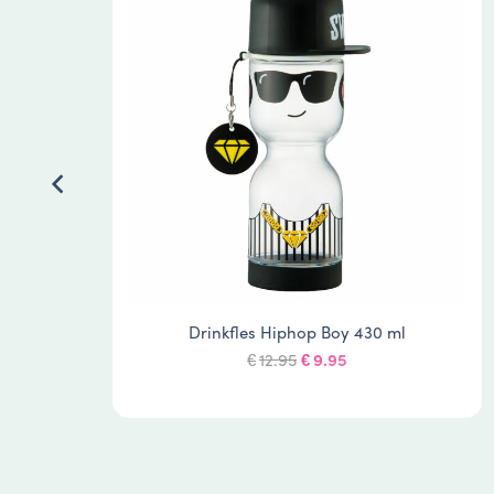
gen 1
Drinkfles Hiphop Boy 430 ml
Oorspronkelijke
Huidige
12.95
9.95
€
€
prijs
prijs
was:
is:
€12.95.
€9.95.