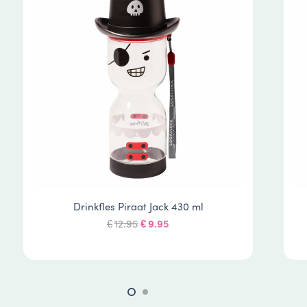
Drinkfles Piraat Jack 430 ml
Oorspronkelijke
Huidige
12.95
9.95
€
€
prijs
prijs
was:
is:
€12.95.
€9.95.