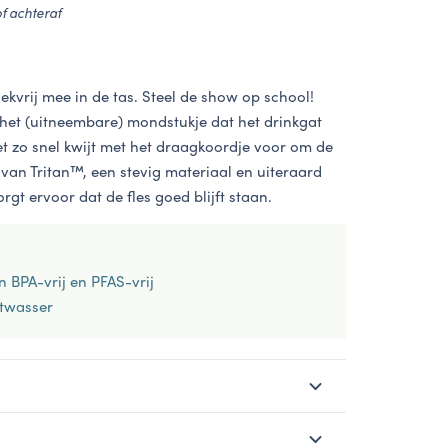
of achteraf
ekvrij mee in de tas. Steel de show op school!
r het (uitneembare) mondstukje dat het drinkgat
iet zo snel kwijt met het draagkoordje voor om de
 van Tritan™, een stevig materiaal en uiteraard
rgt ervoor dat de fles goed blijft staan.
n BPA-vrij en PFAS-vrij
atwasser