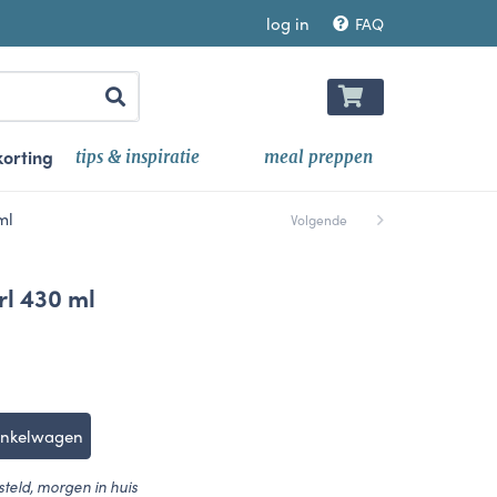
log in
FAQ
orting
tips & inspiratie
meal preppen
ml
Volgende
rl 430 ml
inkelwagen
teld, morgen in huis