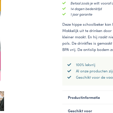
430
Betaal zoals je wilt: vooraf 
ml
14 dagen bedenktijd
aantal
1 jaar garantie
Deze hippe schoolbeker kan l
Makkelijk uit te drinken doo
kleiner maakt. En hij raakt n
pols. De drinkfles is gemaakt
BPA vrij. De antislip bodem zo
100% lekvrij
Al onze producten zij
Geschikt voor de va
Productinformatie
Geschikt voor