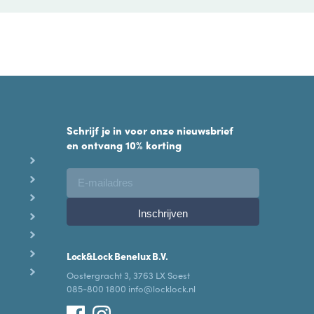
Schrijf je in voor onze nieuwsbrief
en ontvang 10% korting
Lock&Lock Benelux B.V.
Oostergracht 3, 3763 LX Soest
085-800 1800 info@locklock.nl