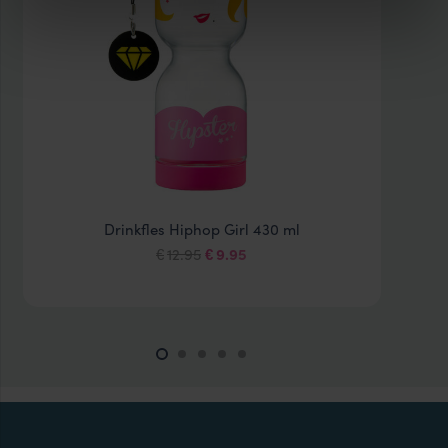
Drinkfles Hiphop Girl 430 ml
Oorspronkelijke
Huidige
12.95
9.95
€
€
prijs
prijs
was:
is:
€12.95.
€9.95.