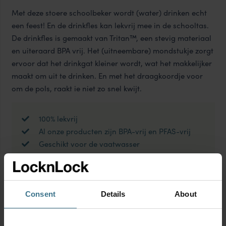
Met deze stoere schoolbeker wordt (water) drinken echt
een feest! En de drinkfles kan lekvrij mee in de schooltas.
De drinkfles is gemaakt van Tritan™, een stevig materiaal
en uiteraard BPA vrij. Het (uitneembare) mondstukje zorgt
ervoor dat het drinkgat kleiner wordt, wat het makkelijker
maakt om uit te drinken. En met het draagkoordje voor
om de pols, raakt ie niet zo snel kwijt.
100% lekvrij
Al onze producten zijn BPA-vrij en PFAS-vrij
Geschikt voor de vaatwasser
Productinformatie
Consent
Details
About
Geschikt voor