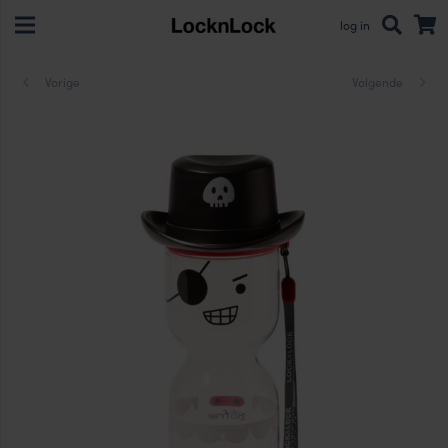
log in
Vorige
Volgende