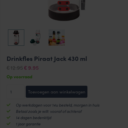
Drinkfles Piraat Jack 430 ml
Oorspronkelijke
Huidige
12.95
9.95
€
€
prijs
prijs
Op voorraad
was:
is:
Drinkfles
€12.95.
€9.95.
Toevoegen aan winkelwagen
Piraat
Jack
Op werkdagen voor 14u besteld, morgen in huis
430
Betaal zoals je wilt: vooraf of achteraf
ml
14 dagen bedenktijd
aantal
1 jaar garantie